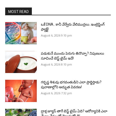
MOST READ
ఒకే DNA.. కానీ వేర్వేరు వేలిముద్రలు..ఇంట్రెస్టింగ్
ఫ్యాక్ట్!
August 6, 2026 9:10 pm
పడుకునే ముందు పెరుగు తినొచ్చా? నిపుణులు
సూచించే బెస్ట్ టైమ్ ఇదే!
August 6, 2026 8:10 pm
గర్భస్థ శిశువు భగవంతుడిని ఎలా ప్రార్థిస్తాడు?
పురాణాల్లోని అద్భుత వివరణ!
August 6, 2026 7:32 pm
ద్రాక్ష జ్యూస్ తాగే బెస్ట్ టైమ్ ఏది? ఆరోగ్యానికి ఎలా