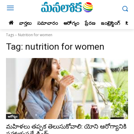
వార్తలు
సమాచారం
ఆరోగ్యం
ప్రేర‌ణ‌
ఇంట్రెస్టింగ్‌
సిన
Tags
Nutrition for women
Tag:
nutrition for women
ఆరోగ్యం
మహిళలు తప్పక తెలుసుకోవాలి: యోని ఆరోగ్యానికి