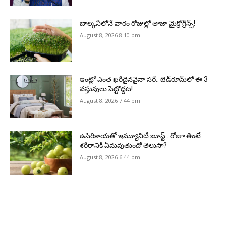
బాల్కనీలోనే వారం రోజుల్లో తాజా మైక్రోగ్రీన్స్‌!
August 8, 2026 8:10 pm
ఇంట్లో ఎంత ఖరీదైనవైనా సరే.. బెడ్‌రూమ్‌లో ఈ 3
వస్తువులు పెట్టొద్దట!
August 8, 2026 7:44 pm
ఉసిరికాయతో ఇమ్యూనిటీ బూస్ట్‌.. రోజూ తింటే
శరీరానికి ఏమవుతుందో తెలుసా?
August 8, 2026 6:44 pm