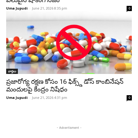
విలువైన షాకింగ్ నిజం
Uma Jupudi
-
June 21, 2026 8:35 pm
0
వార్తలు
ప్రజారోగ్య రక్షణ కోసం 16 ఫిక్స్డ్ డోస్ కాంబినేషన్
మందులపై కేంద్రం నిషేధం
Uma Jupudi
-
June 21, 2026 4:31 pm
0
- Advertisment -