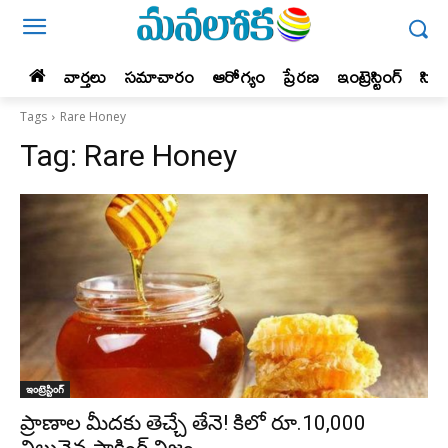
వార్తలు
సమాచారం
ఆరోగ్యం
ప్రేర‌ణ‌
ఇంట్రెస్టింగ్‌
సిన
Tags
Rare Honey
Tag:
Rare Honey
ఇంట్రెస్టింగ్‌
ప్రాణాల మీదకు తెచ్చే తేనె! కిలో రూ.10,000