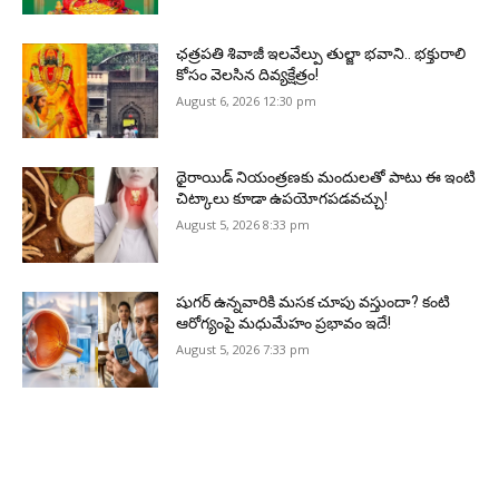
ఛత్రపతి శివాజీ ఇలవేల్పు తుల్జా భవాని.. భక్తురాలి
కోసం వెలసిన దివ్యక్షేత్రం!
August 6, 2026 12:30 pm
థైరాయిడ్ నియంత్రణకు మందులతో పాటు ఈ ఇంటి
చిట్కాలు కూడా ఉపయోగపడవచ్చు!
August 5, 2026 8:33 pm
షుగర్ ఉన్నవారికి మసక చూపు వస్తుందా? కంటి
ఆరోగ్యంపై మధుమేహం ప్రభావం ఇదే!
August 5, 2026 7:33 pm