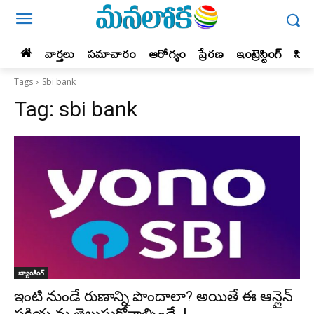
వార్తలు
సమాచారం
ఆరోగ్యం
ప్రేర‌ణ‌
ఇంట్రెస్టింగ్‌
సిన
Tags
Sbi bank
Tag:
sbi bank
బ్యాంకింగ్‌
ఇంటి నుండే రుణాన్ని పొందాలా? అయితే ఈ ఆన్లైన్