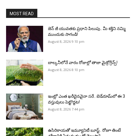
MOST READ
జెన్‌ జీ యువతకు ప్రధాని పిలుపు.. మీ శక్తిని నమ్మి
ముందుకు సాగండి!
August 8, 2026 9:10 pm
బాల్కనీలోనే వారం రోజుల్లో తాజా మైక్రోగ్రీన్స్‌!
August 8, 2026 8:10 pm
ఇంట్లో ఎంత ఖరీదైనవైనా సరే.. బెడ్‌రూమ్‌లో ఈ 3
వస్తువులు పెట్టొద్దట!
August 8, 2026 7:44 pm
ఉసిరికాయతో ఇమ్యూనిటీ బూస్ట్‌.. రోజూ తింటే