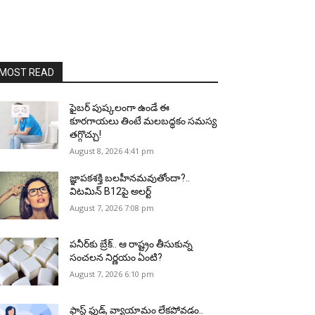
MOST READ
ఫైబర్‌ పుష్కలంగా ఉండే ఈ
కూరగాయలు తింటే మలబద్ధకం సమస్య
తగ్గొచ్చు!
August 8, 2026 4:41 pm
జ్ఞాపకశక్తి బలహీనమవుతోందా?..
విటమిన్ B12పై అలర్ట్
August 7, 2026 7:08 pm
పనీర్‌కు బ్రేక్.. ఆ రాష్ట్రం తీసుకున్న
సంచలన నిర్ణయం ఏంటి?
August 7, 2026 6:10 pm
ఫాస్ట్ ఫుడ్, వ్యాయామం లేకపోవడం..