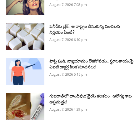
August 7, 2026 7:08 pm
పనీర్‌కు బ్రేక్.. ఆ రాష్ట్రం తీసుకున్న సంచలన
నిర్ణయం ఏంటి?
August 7, 2026 6:10 pm
ఫాస్ట్ ఫుడ్, వ్యాయామం లేకపోవడం.. స్థూలకాయంపై
ఏఐజీ డాక్టర్ల కీలక సూచనలు!
August 7, 2026 5:15 pm
గుజరాత్‌లో చాందీపుర వైరస్ కలకలం.. ఆరోగ్య శాఖ
అప్రమత్తం!
August 7, 2026 4:29 pm