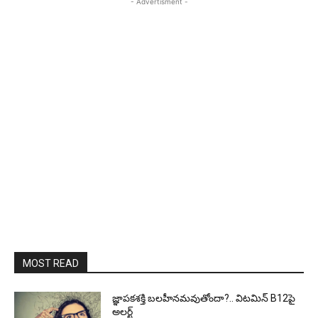
- Advertisment -
MOST READ
జ్ఞాపకశక్తి బలహీనమవుతోందా?.. విటమిన్ B12పై
అలర్ట్