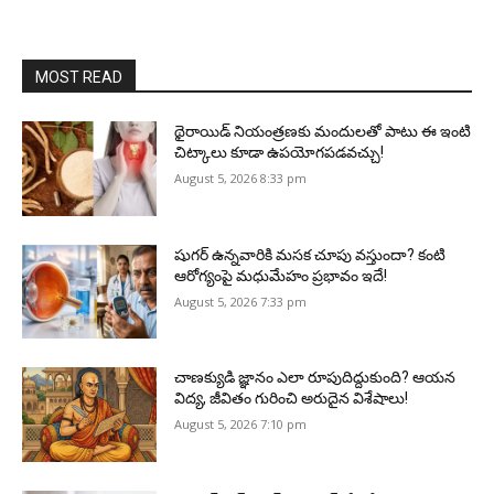
MOST READ
థైరాయిడ్ నియంత్రణకు మందులతో పాటు ఈ ఇంటి
చిట్కాలు కూడా ఉపయోగపడవచ్చు!
August 5, 2026 8:33 pm
షుగర్ ఉన్నవారికి మసక చూపు వస్తుందా? కంటి
ఆరోగ్యంపై మధుమేహం ప్రభావం ఇదే!
August 5, 2026 7:33 pm
చాణక్యుడి జ్ఞానం ఎలా రూపుదిద్దుకుంది? ఆయన
విద్య, జీవితం గురించి అరుదైన విశేషాలు!
August 5, 2026 7:10 pm