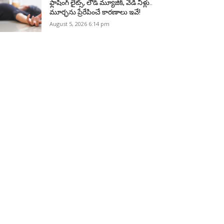
ఫ్లాషింగ్ లైట్స్, లౌడ్ మ్యూజిక్, వేడి నీళ్లు..
మూర్ఛను ప్రేరేపించే కారణాలు ఇవే!
August 5, 2026 6:14 pm