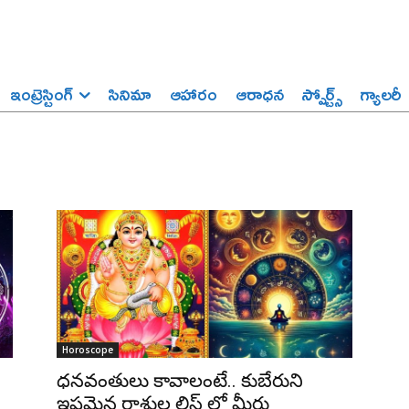
ఇంట్రెస్టింగ్‌
సినిమా
ఆహారం
ఆరాధన
స్పోర్ట్స్‌
గ్యాలరీ
Horoscope
ధనవంతులు కావాలంటే.. కుబేరుని
ఇష్టమైన రాశుల లిస్ట్ లో మీరు