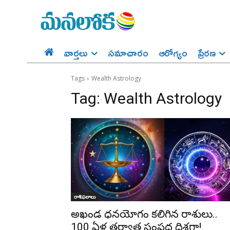
వార్తలు
సమాచారం
ఆరోగ్యం
ప్రేర‌ణ‌
Tags
Wealth Astrology
Tag:
Wealth Astrology
రాశిఫలాలు
అఖండ ధనయోగం కలిగిన రాశులు..
100 ఏళ్ల తర్వాత సంపద దిశగా!