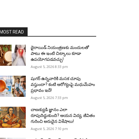
MOST READ
థైరాయిడ్ నియంత్రణకు మందులతో
పాటు ఈ ఇంటి చిట్కాలు కూడా
ఉపయోగపడవచ్చు!
August 5, 2026 8:33 pm
షుగర్ ఉన్నవారికి మసక చూపు
వస్తుందా? కంటి ఆరోగ్యంపై మధుమేహం
ప్రభావం ఇదే!
August 5, 2026 7:33 pm
చాణక్యుడి జ్ఞానం ఎలా
రూపుదిద్దుకుంది? ఆయన విద్య, జీవితం
గురించి అరుదైన విశేషాలు!
August 5, 2026 7:10 pm