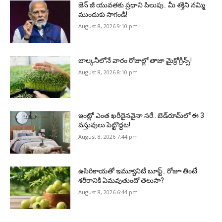
జెన్‌ జీ యువతకు ప్రధాని పిలుపు.. మీ శక్తిని నమ్మి
ముందుకు సాగండి!
August 8, 2026 9:10 pm
బాల్కనీలోనే వారం రోజుల్లో తాజా మైక్రోగ్రీన్స్‌!
August 8, 2026 8:10 pm
ఇంట్లో ఎంత ఖరీదైనవైనా సరే.. బెడ్‌రూమ్‌లో ఈ 3
వస్తువులు పెట్టొద్దట!
August 8, 2026 7:44 pm
ఉసిరికాయతో ఇమ్యూనిటీ బూస్ట్‌.. రోజూ తింటే
శరీరానికి ఏమవుతుందో తెలుసా?
August 8, 2026 6:44 pm