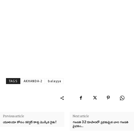
TAGS
AKHANDA-2
balayya
Previous article
Next article
యూరియా కోసం కలెక్టర్ కాళ్లు మొక్కిన రైతు!
గణపతి 32 రూపాలలో ప్రథమమైన బాల గణపతి
వైభవం..