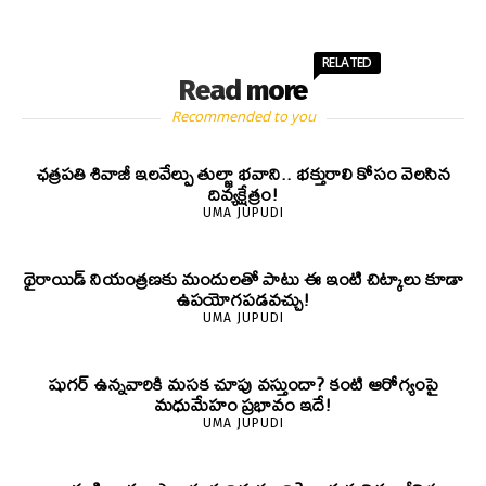
RELATED
Read more
Recommended to you
ఛత్రపతి శివాజీ ఇలవేల్పు తుల్జా భవాని.. భక్తురాలి కోసం వెలసిన
దివ్యక్షేత్రం!
UMA JUPUDI
థైరాయిడ్ నియంత్రణకు మందులతో పాటు ఈ ఇంటి చిట్కాలు కూడా
ఉపయోగపడవచ్చు!
UMA JUPUDI
షుగర్ ఉన్నవారికి మసక చూపు వస్తుందా? కంటి ఆరోగ్యంపై
మధుమేహం ప్రభావం ఇదే!
UMA JUPUDI