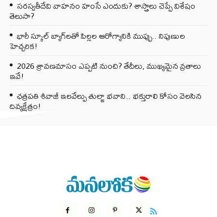
సరస్వతీదేవి వాహనం హంసే ఎందుకు? శాస్త్రాలు చెప్పే విశేషం
తెలుసా?
భారీ స్కూల్ బ్యాగ్‌లతో పిల్లల ఆరోగ్యానికి ముప్పు.. నిపుణుల
హెచ్చరిక!
2026 శ్రావణమాసం ఎప్పటి నుంచి? తేదీలు, ముఖ్యమైన వ్రతాలు
ఇవే!
ఛత్రపతి శివాజీ ఇలవేల్పు తుల్జా భవాని.. భక్తురాలి కోసం వెలసిన
దివ్యక్షేత్రం!