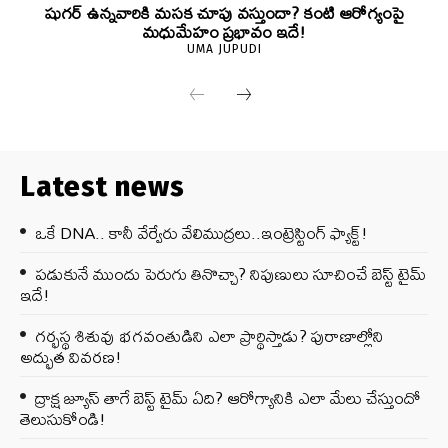
షుగర్ ఉన్నవారికి మసక చూపు వస్తుందా? కంటి ఆరోగ్యంపై
మధుమేహం ప్రభావం ఇదే!
UMA JUPUDI
Latest news
ఒకే DNA.. కానీ వేర్వేరు వేలిముద్రలు..ఇంట్రెస్టింగ్ ఫ్యాక్ట్!
పడుకునే ముందు పెరుగు తినొచ్చా? నిపుణులు సూచించే బెస్ట్ టైమ్
ఇదే!
గర్భస్థ శిశువు భగవంతుడిని ఎలా ప్రార్థిస్తాడు? పురాణాల్లోని
అద్భుత వివరణ!
ద్రాక్ష జ్యూస్ తాగే బెస్ట్ టైమ్ ఏది? ఆరోగ్యానికి ఎలా మేలు చేస్తుందో
తెలుసుకోండి!