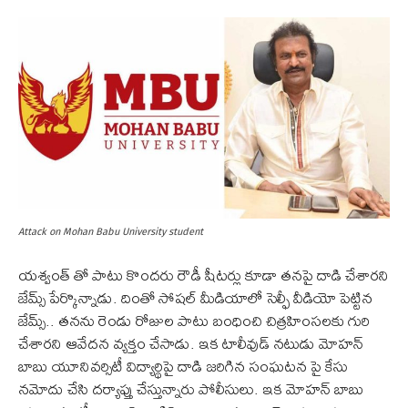
Attack on Mohan Babu University student
యశ్వంత్ తో పాటు కొందరు రౌడీ షీటర్లు కూడా తనపై దాడి చేశారని
జేమ్స్ పేర్కొన్నాడు. దింతో సోషల్ మీడియాలో సెల్ఫీ వీడియో పెట్టిన
జేమ్స్.. తనను రెండు రోజుల పాటు బంధించి చిత్రహింసలకు గురి
చేశారని ఆవేదన వ్యక్తం చేసాడు. ఇక టాలీవుడ్ నటుడు మోహన్
బాబు యూనివర్సిటీ విద్యార్థిపై దాడి జరిగిన సంఘటన పై కేసు
నమోదు చేసి దర్యాప్తు చేస్తున్నారు పోలీసులు. ఇక మోహన్ బాబు