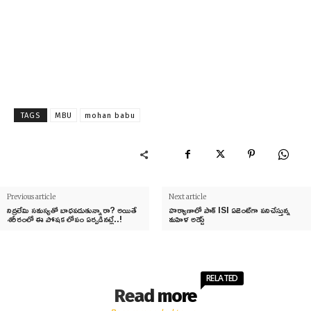
TAGS
MBU
mohan babu
Previous article
Next article
నిద్రలేమి సమస్యతో బాధపడుతున్నారా? అయితే
హర్యాణాలో పాక్ ISI ఏజెంట్‌గా పనిచేస్తున్న
శరీరంలో ఈ పోషక లోపం ఏర్పడినట్లే..!
మహిళ అరెస్ట్
RELATED
Read more