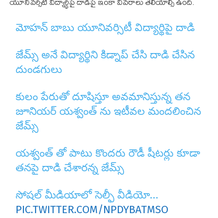
యూనివర్సిటీ విద్యార్థిపై దాడిపై ఇంకా వివరాలు తెలియాల్సి ఉంది.
మోహన్ బాబు యూనివర్సిటీ విద్యార్థిపై దాడి
జేమ్స్ అనే విద్యార్థిని కిడ్నాప్ చేసి దాడి చేసిన
దుండగులు
కులం పేరుతో దూషిస్తూ అవమానిస్తున్న తన
జూనియర్ యశ్వంత్ ను ఇటీవల మందలించిన
జేమ్స్
యశ్వంత్ తో పాటు కొందరు రౌడీ షీటర్లు కూడా
తనపై దాడి చేశారన్న జేమ్స్
సోషల్ మీడియాలో సెల్ఫీ వీడియో…
PIC.TWITTER.COM/NPDYBATMSO