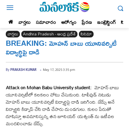
వార్తలు
సమాచారం
ఆరోగ్యం
ప్రేర‌ణ‌
ఇంట్రెస్టింగ్‌
సిన
వార్తలు
Andhra Pradesh - ఆంధ్ర ప్రదేశ్‌
సినిమా
BREAKING: మోహన్ బాబు యూనివర్సిటీ
విద్యార్థిపై దాడి
-
May 17, 2025 3:35 pm
By
PRAKASH KUMAR
Attack on Mohan Babu University student:
మోహన్ బాబు
యూనివర్సిటీలో కలకలం చోటు చేసుకుంది. టాలీవుడ్ నటుడు
మోహన్ బాబు యూనివర్సిటీ విద్యార్థిపై దాడి జరిగింది. జేమ్స్ అనే
విద్యార్థిని కిడ్నాప్ చేసి దాడి చేసారు దుండగులు. కులం పేరుతో
దూషిస్తూ అవమానిస్తున్న తన జూనియర్ యశ్వంత్ ను ఇటీవల
మందలించాడు జేమ్స్.