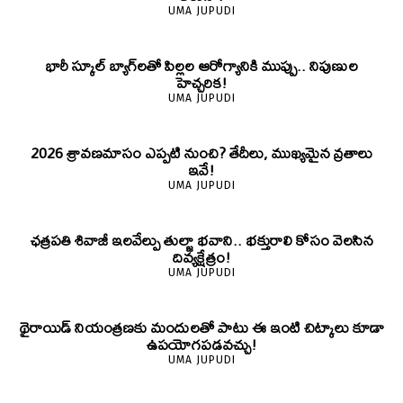
UMA JUPUDI
భారీ స్కూల్ బ్యాగ్‌లతో పిల్లల ఆరోగ్యానికి ముప్పు.. నిపుణుల
హెచ్చరిక!
UMA JUPUDI
2026 శ్రావణమాసం ఎప్పటి నుంచి? తేదీలు, ముఖ్యమైన వ్రతాలు
ఇవే!
UMA JUPUDI
ఛత్రపతి శివాజీ ఇలవేల్పు తుల్జా భవాని.. భక్తురాలి కోసం వెలసిన
దివ్యక్షేత్రం!
UMA JUPUDI
థైరాయిడ్ నియంత్రణకు మందులతో పాటు ఈ ఇంటి చిట్కాలు కూడా
ఉపయోగపడవచ్చు!
UMA JUPUDI