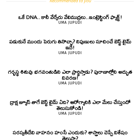
Recommended to you
ఒకే DNA.. కానీ వేర్వేరు వేలిముద్రలు..ఇంట్రెస్టింగ్ ఫ్యాక్ట్!
UMA JUPUDI
పడుకునే ముందు పెరుగు తినొచ్చా? నిపుణులు సూచించే బెస్ట్ టైమ్
ఇదే!
UMA JUPUDI
గర్భస్థ శిశువు భగవంతుడిని ఎలా ప్రార్థిస్తాడు? పురాణాల్లోని అద్భుత
వివరణ!
UMA JUPUDI
ద్రాక్ష జ్యూస్ తాగే బెస్ట్ టైమ్ ఏది? ఆరోగ్యానికి ఎలా మేలు చేస్తుందో
తెలుసుకోండి!
UMA JUPUDI
సరస్వతీదేవి వాహనం హంసే ఎందుకు? శాస్త్రాలు చెప్పే విశేషం
తెలుసా?