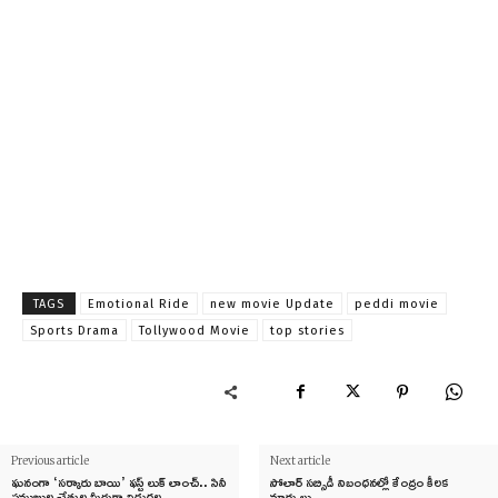
TAGS
Emotional Ride
new movie Update
peddi movie
Sports Drama
Tollywood Movie
top stories
Previous article
Next article
ఘనంగా ‘సర్కారు బాయి’ ఫస్ట్ లుక్ లాంచ్.. సినీ
సోలార్ సబ్సిడీ నిబంధనల్లో కేంద్రం కీలక
ప్రముఖుల చేతుల మీదుగా విడుదల
మార్పులు