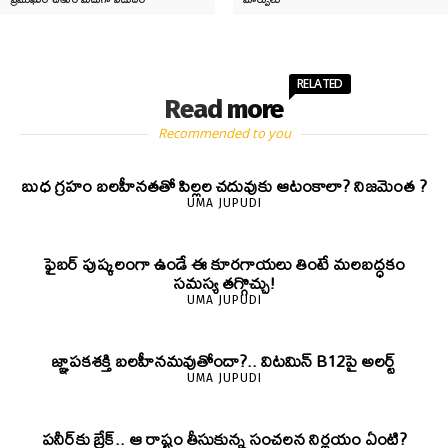
RELATED
Read more
Recommended to you
బుధ గ్రహం బలహీనతతో పిల్లల చదువుకు ఆటంకాలా? నిజమెంత ?
UMA JUPUDI
ఫైబర్‌ పుష్కలంగా ఉండే ఈ కూరగాయలు తింటే మలబద్ధకం
సమస్య తగ్గొచ్చు!
UMA JUPUDI
జ్ఞాపకశక్తి బలహీనమవుతోందా?.. విటమిన్ B12పై అలర్ట్
UMA JUPUDI
పనీర్‌కు బ్రేక్.. ఆ రాష్ట్రం తీసుకున్న సంచలన నిర్ణయం ఏంటి?