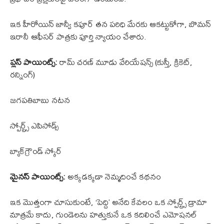
ఇక హీరోయిన్ జాన్వీ కపూర్ తన పరిధి మేరకు ఆకట్టుకోగా, బొమన్
ఇరానీ ఆఫీసర్ పాత్రకు పూర్తి న్యాయం చేశారు.
ప్లస్ పాయింట్స్:
రామ్ చరణ్ మూడు వేరియేషన్స్ (కుస్తీ, క్రికెట్,
రన్నింగ్)
జగపతిబాబు నటన
స్పోర్ట్స్ ఎపిసోడ్స్
బ్యాక్‌గ్రౌండ్ స్కోర్
మైనస్ పాయింట్స్:
అక్కడక్కడా నెమ్మదించే కథనం
ఇక మొత్తంగా చూసుకుంటే, ‘పెద్ది’ అనేది కేవలం ఒక స్పోర్ట్స్ డ్రామా
మాత్రమే కాదు, గుండెలను హత్తుకునే ఒక కదిలించే ఎమోషనల్