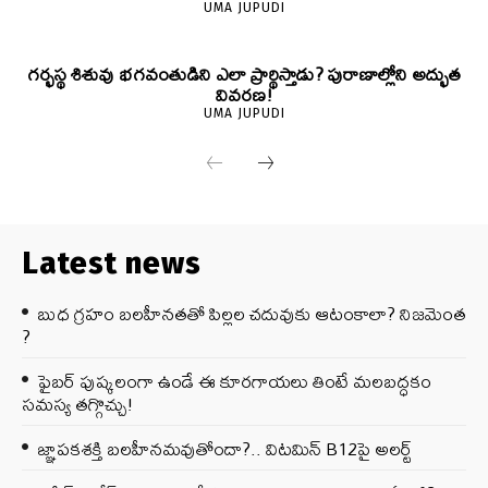
UMA JUPUDI
గర్భస్థ శిశువు భగవంతుడిని ఎలా ప్రార్థిస్తాడు? పురాణాల్లోని అద్భుత
వివరణ!
UMA JUPUDI
Latest news
బుధ గ్రహం బలహీనతతో పిల్లల చదువుకు ఆటంకాలా? నిజమెంత
?
ఫైబర్‌ పుష్కలంగా ఉండే ఈ కూరగాయలు తింటే మలబద్ధకం
సమస్య తగ్గొచ్చు!
జ్ఞాపకశక్తి బలహీనమవుతోందా?.. విటమిన్ B12పై అలర్ట్