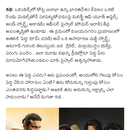
కథ:
ఒలింపిక్స్‌లో కోట్ల జనాభా ఉన్న భారతదేశం కేవలం ఒకటి
రెండు మెడల్స్‌తోనే సరిపెట్టుకోవడంపై మినిస్ట్రీ ఆఫ్ యూత్ అఫైర్స్
అండ్ స్పోర్ట్స్ అకాడమీ ఆఫీసర్ పైస్వాల్ (బొమన్ ఇరానీ) తీవ్ర
అసంతృప్తితో ఉంటాడు. ఈ క్రమంలో విజయనగరం ప్రయాణంలో
అతనికి ‘పెద్ది’ (రామ్ చరణ్) అనే ఒక అసాధారణ మల్టీ స్పోర్ట్స్
ఆటగాడి గురించి తెలుస్తుంది.ఇక క్రికెట్, మల్లయుద్ధం (కుస్తీ),
పరుగు పందెం.. ఇలా మూడు విభిన్న క్రీడల్లోనూ పెద్ది పేరు
మారుమోగిపోతుండటం చూసి పైస్వాల్ ఆశ్చర్యపోతాడు.
అసలు ఈ పెద్ది ఎవరు? ఆట ప్రపంచంలో, అందులోని గెలుపు కోసం
పెద్ది చేసిన పోరాటం ఏంటి? తను కోరుకున్న గుర్తింపు కోసం
ఎంతవరకు సిద్ధపడ్డాడు? ఆఖరికి తను అనుకున్న లక్ష్యాన్ని ఎలా
సాధించాడు? అనేదే మిగతా కథ..