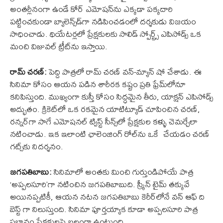
అంతర్లీనంగా ఉండే కోర్ ఎమోషన్‌ను ఎక్కడా పక్కదారి
పట్టించకుండా బ్యాలెన్స్‌డ్‌గా నడిపించడంలో దర్శకుడు విజయం
సాధించాడు. థియేటర్లలో ప్రేక్షకులకు సాలిడ్ స్పోర్ట్స్ ఎపిసోడ్స్ ఒక
మంచి విజువల్ ట్రీట్‌ను ఇస్తాయి.
రామ్ చరణ్:
పెద్ది పాత్రలో రామ్ చరణ్ వన్-మ్యాన్ షో చేశాడు. ఈ
సినిమా కోసం ఆయన పడిన శారీరక కష్టం ప్రతి ఫ్రేమ్‌లోనూ
కనిపిస్తుంది. ముఖ్యంగా కుస్తీ కోసం సిద్ధమైన తీరు, యాక్షన్ ఎపిసోడ్స్
అద్భుతం. క్రికెట్‌లో ఒక రకమైన యాటిట్యూడ్ చూపించిన చరణ్,
రన్నర్‌గా సాగే ఎమోషనల్ ట్విస్ట్ సీన్స్‌లో ప్రేక్షకుల కళ్ళు చెమర్చేలా
నటించాడు. ఇక ఇలాంటి ఛాలెంజింగ్ రోల్‌ను ఒకే చేయడం చరణ్
గట్స్‌కు నిదర్శనం.
జగపతిబాబు:
సినిమాలో అంతకు మించి గుర్తుండిపోయే పాత్ర
‘అప్పలసూరి’గా నటించిన జగపతిబాబుది. స్క్రీన్ టైమ్ తక్కువే
అయినప్పటికీ, ఆయన నటన జగపతిబాబు కెరీర్‌లోనే వన్ ఆఫ్ ది
బెస్ట్ గా నిలుస్తుంది. సినిమా పూర్తయ్యాక కూడా అప్పలసూరి పాత్ర
ప్రభావం ప్రేక్షకులపై బలంగా ఉంటుంది.