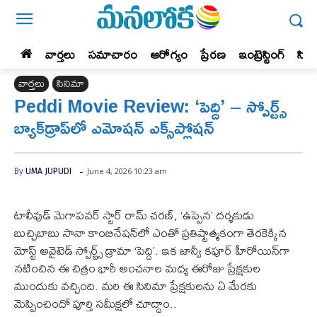
వార్తలు
సమాచారం
ఆరోగ్యం
ప్రేర‌ణ‌
ఇంట్రెస్టింగ్‌
సిన
వార్తలు
సినిమా
Peddi Movie Review: ‘పెద్ది’ – స్పోర్ట్స్
బ్యాక్‌డ్రాప్‌లో ఎమోషన్ ఎక్స్‌ప్లోషన్
-
June 4, 2026 10:23 am
By
UMA JUPUDI
టాలీవుడ్ మెగాపవర్ స్టార్ రామ్ చరణ్, ‘ఉప్పెన’ దర్శకుడు
బుచ్చిబాబు సానా కాంబినేషన్‌లో ఎంతో ప్రతిష్టాత్మకంగా తెరకెక్కిన
మోస్ట్ అవైటెడ్ స్పోర్ట్స్ డ్రామా ‘పెద్ది’. ఇక జాన్వీ కపూర్ హీరోయిన్‌గా
నటించిన ఈ చిత్రం భారీ అంచనాల మధ్య ఈరోజు ప్రేక్షకుల
ముందుకు వచ్చింది. మరి ఈ సినిమా ప్రేక్షకులను ఏ మేరకు
మెప్పించిందో పూర్తి సమీక్షలో చూద్దాం..