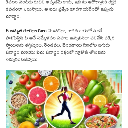
కేవలం వంటకు రుచిని ఇవ్వడమే కాదు, ఇవి మీ ఆరోగ్యానికి రక్షక
కవచంలా నిలుస్తాయి. ఆ ఐదు ప్రత్యేక కూరగాయలేంటో ఇప్పుడు
చూద్దాం.
5 అద్భుత కూరగాయలు:
మొదటిగా, కాకరకాయలో ఉండే
పాలిపెప్టైడ్-పి అనే సమ్మేళనం సహజ ఇన్సులిన్‌లా పనిచేసి చక్కెర
స్థాయిలను తగ్గిస్తుంది. రెండవది, బెండకాయ దీనిలోని జిగురు
పదార్థం మరియు పీచు పదార్థం రక్తంలో గ్లూకోజ్ శోషణను
నెమ్మదింపజేస్తాయి.