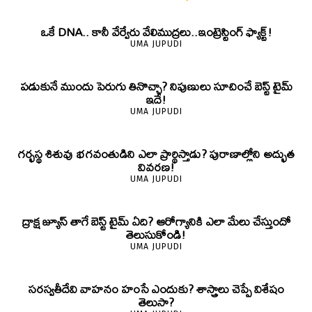
ఒకే DNA.. కానీ వేర్వేరు వేలిముద్రలు..ఇంట్రెస్టింగ్ ఫ్యాక్ట్!
UMA JUPUDI
పడుకునే ముందు పెరుగు తినొచ్చా? నిపుణులు సూచించే బెస్ట్ టైమ్
ఇదే!
UMA JUPUDI
గర్భస్థ శిశువు భగవంతుడిని ఎలా ప్రార్థిస్తాడు? పురాణాల్లోని అద్భుత
వివరణ!
UMA JUPUDI
ద్రాక్ష జ్యూస్ తాగే బెస్ట్ టైమ్ ఏది? ఆరోగ్యానికి ఎలా మేలు చేస్తుందో
తెలుసుకోండి!
UMA JUPUDI
సరస్వతీదేవి వాహనం హంసే ఎందుకు? శాస్త్రాలు చెప్పే విశేషం
తెలుసా?