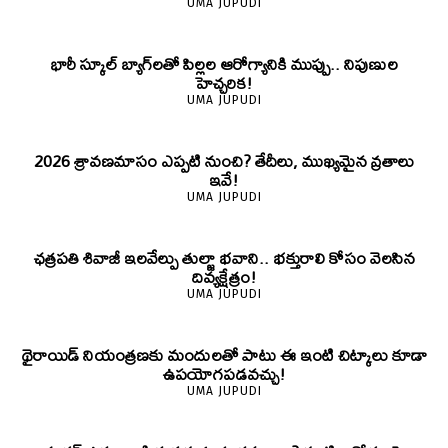
UMA JUPUDI
భారీ స్కూల్ బ్యాగ్‌లతో పిల్లల ఆరోగ్యానికి ముప్పు.. నిపుణుల
హెచ్చరిక!
UMA JUPUDI
2026 శ్రావణమాసం ఎప్పటి నుంచి? తేదీలు, ముఖ్యమైన వ్రతాలు
ఇవే!
UMA JUPUDI
ఛత్రపతి శివాజీ ఇలవేల్పు తుల్జా భవాని.. భక్తురాలి కోసం వెలసిన
దివ్యక్షేత్రం!
UMA JUPUDI
థైరాయిడ్ నియంత్రణకు మందులతో పాటు ఈ ఇంటి చిట్కాలు కూడా
ఉపయోగపడవచ్చు!
UMA JUPUDI