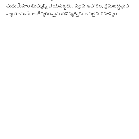
మధుమేహం మిమ్మల్ని భయపెట్టదు. సరైన ఆహారం, క్రమబద్ధమైన
వ్యాయామమే ఆరోగ్యకరమైన భవిష్యత్తుకు అసలైన రహస్యం.