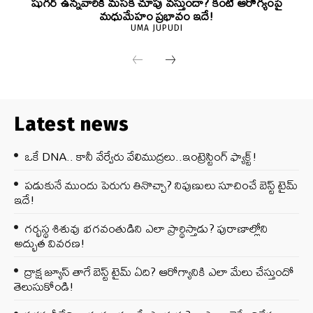
షుగర్ ఉన్నవారికి మసక చూపు వస్తుందా? కంటి ఆరోగ్యంపై
మధుమేహం ప్రభావం ఇదే!
UMA JUPUDI
Latest news
ఒకే DNA.. కానీ వేర్వేరు వేలిముద్రలు..ఇంట్రెస్టింగ్ ఫ్యాక్ట్!
పడుకునే ముందు పెరుగు తినొచ్చా? నిపుణులు సూచించే బెస్ట్ టైమ్
ఇదే!
గర్భస్థ శిశువు భగవంతుడిని ఎలా ప్రార్థిస్తాడు? పురాణాల్లోని
అద్భుత వివరణ!
ద్రాక్ష జ్యూస్ తాగే బెస్ట్ టైమ్ ఏది? ఆరోగ్యానికి ఎలా మేలు చేస్తుందో
తెలుసుకోండి!