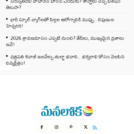
సరస్వతీదేవి వాహనం హంసే ఎందుకు? శాస్త్రాలు చెప్పే విశేషం
తెలుసా?
భారీ స్కూల్ బ్యాగ్‌లతో పిల్లల ఆరోగ్యానికి ముప్పు.. నిపుణుల
హెచ్చరిక!
2026 శ్రావణమాసం ఎప్పటి నుంచి? తేదీలు, ముఖ్యమైన వ్రతాలు
ఇవే!
ఛత్రపతి శివాజీ ఇలవేల్పు తుల్జా భవాని.. భక్తురాలి కోసం వెలసిన
దివ్యక్షేత్రం!