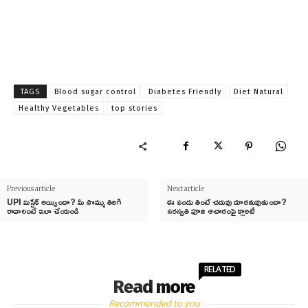
TAGS
Blood sugar control
Diabetes Friendly
Diet Natural
Healthy Vegetables
top stories
Previous article
Next article
UPI మిస్టేక్ అయ్యిందా? మీ సొమ్ము తిరిగి
ఈ పండు తింటే చదువు దూరమవుతుందా?
రావాలంటే ఇలా చేయండి
సరస్వతి పూజ ఆచారంపై క్లారిటీ
RELATED
Read more
Recommended to you