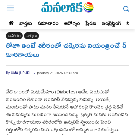
వార్తలు
సమాచారం
ఆరోగ్యం
ప్రేర‌ణ‌
ఇంట్రెస్టింగ్‌
సిన
ఆహారం
వార్తలు
రోజూ తింటే శరీరంలో చక్కెరను నియంత్రించే 5
కూరగాయలు
-
January 23, 2026 12:30 pm
By
UMA JUPUDI
నేటి కాలంలో మధుమేహం (Diabetes) అనేది వయసుతో
సంబంధం లేకుండా అందరినీ వేధిస్తున్న సమస్య. అయితే,
మందులతో పాటు మనం తీసుకునే ఆహారంపై కొంచెం శ్రద్ధ పెడితే
ఈ సమస్యను సులభంగా జయించవచ్చు. ప్రకృతి మనకు అందించిన
కొన్ని కూరగాయలు శరీరంలోని ఇన్సులిన్ స్థాయిలను పెంచి
రక్తంలోని చక్కెరను నియంత్రించడంలో అద్భుతంగా పనిచేస్తాయి.