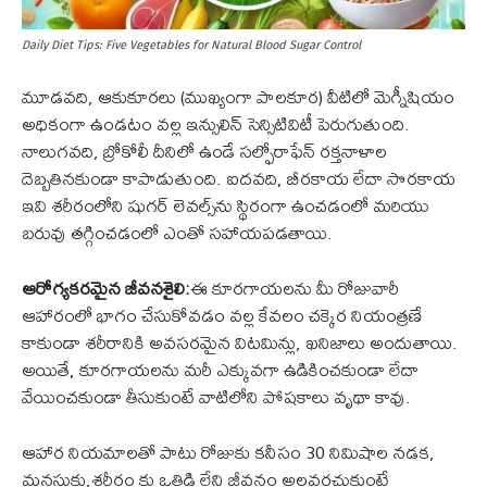
Daily Diet Tips: Five Vegetables for Natural Blood Sugar Control
మూడవది, ఆకుకూరలు (ముఖ్యంగా పాలకూర) వీటిలో మెగ్నీషియం
అధికంగా ఉండటం వల్ల ఇన్సులిన్ సెన్సిటివిటీ పెరుగుతుంది.
నాలుగవది, బ్రోకోలీ దీనిలో ఉండే సల్ఫోరాఫేన్ రక్తనాళాల
దెబ్బతినకుండా కాపాడుతుంది. ఐదవది, బీరకాయ లేదా సొరకాయ
ఇవి శరీరంలోని షుగర్ లెవల్స్‌ను స్థిరంగా ఉంచడంలో మరియు
బరువు తగ్గించడంలో ఎంతో సహాయపడతాయి.
ఆరోగ్యకరమైన జీవనశైలి:
ఈ కూరగాయలను మీ రోజువారీ
ఆహారంలో భాగం చేసుకోవడం వల్ల కేవలం చక్కెర నియంత్రణే
కాకుండా శరీరానికి అవసరమైన విటమిన్లు, ఖనిజాలు అందుతాయి.
అయితే, కూరగాయలను మరీ ఎక్కువగా ఉడికించకుండా లేదా
వేయించకుండా తీసుకుంటే వాటిలోని పోషకాలు వృథా కావు.
ఆహార నియమాలతో పాటు రోజుకు కనీసం 30 నిమిషాల నడక,
మనసుకు,శరీరం కు ఒత్తిడి లేని జీవనం అలవరచుకుంటే