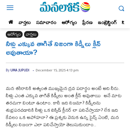
వార్తలు
సమాచారం
ఆరోగ్యం
ప్రేర‌ణ‌
ఇంట్రెస్టింగ్‌
సిన
ఆరోగ్యం
వార్తలు
నీళ్లు ఎక్కువ తాగితే నిజంగా కిడ్నీలు క్లీన్
అవుతాయా?
-
December 15, 2025 4:13 pm
By
UMA JUPUDI
మన శరీరానికి అత్యంత ముఖ్యమైన ద్రవ పదార్థం అంటే అది నీరు.
నీళ్లు ఎంత ఎక్కువ తాగితే కిడ్నీలు అంత క్లీన్ అవుతాయి అనే మాట
తరచుగా వింటూ ఉంటాం. కానీ ఇది నిజమా? కిడ్నీలను
శుభ్రపరచడానికి నీళ్లు ఒక లిక్విడ్ క్లీనర్ లా పనిచేస్తాయా? లేక ఇది
కేవలం ఒక అపోహనా? ఈ ప్రశ్నకు వెనుక ఉన్న సైన్స్ ఏంటి, మన
కిడ్నీలు నిజంగా ఎలా పనిచేస్తాయో తెలుసుకుందాం..