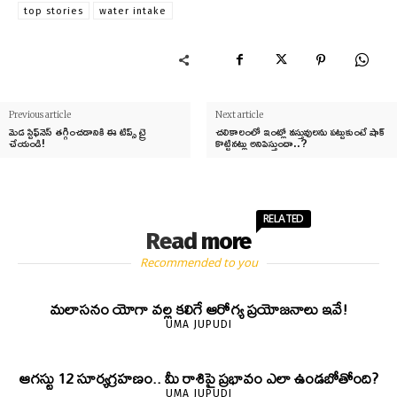
top stories
water intake
Previous article
Next article
మెడ స్టిఫ్‌నెస్ తగ్గించడానికి ఈ టిప్స్ ట్రై
చలికాలంలో ఇంట్లో వస్తువులను పట్టుకుంటే షాక్‌
చేయండి!
కొట్టినట్లు అనిపిస్తుందా..?
RELATED
Read more
Recommended to you
మలాసనం యోగా వల్ల కలిగే ఆరోగ్య ప్రయోజనాలు ఇవే!
UMA JUPUDI
ఆగస్టు 12 సూర్యగ్రహణం.. మీ రాశిపై ప్రభావం ఎలా ఉండబోతోంది?
UMA JUPUDI