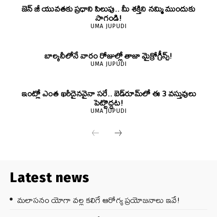
జెన్‌ జీ యువతకు ప్రధాని పిలుపు.. మీ శక్తిని నమ్మి ముందుకు
సాగండి!
UMA JUPUDI
బాల్కనీలోనే వారం రోజుల్లో తాజా మైక్రోగ్రీన్స్‌!
UMA JUPUDI
ఇంట్లో ఎంత ఖరీదైనవైనా సరే.. బెడ్‌రూమ్‌లో ఈ 3 వస్తువులు
పెట్టొద్దట!
UMA JUPUDI
Latest news
మలాసనం యోగా వల్ల కలిగే ఆరోగ్య ప్రయోజనాలు ఇవే!