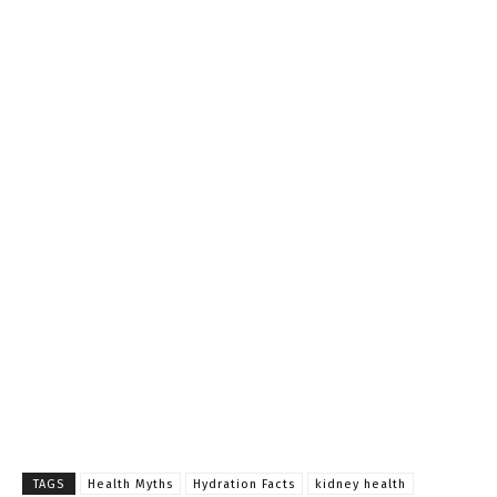
TAGS
Health Myths
Hydration Facts
kidney health