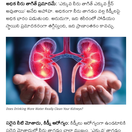
అధిక నీరు తాగితే ప్రమాదమే:
‘ఎక్కువ నీరు తాగితే ఎక్కువ క్లీన్
అవుతాయి’ అనేది అపోహ. అధికంగా నీరు తాగడం వల్ల కిడ్నీలపై
అధిక భారం పడుతుంది. అరుదుగా, ఇది శరీరంలో సోడియం
స్థాయిని ప్రమాదకరంగా తగ్గిస్తుంది, ఇది ప్రాణాంతకం కావచ్చు.
Does Drinking More Water Really Clean Your Kidneys?
సరైన నీటి మోతాదు, కిడ్నీ ఆరోగ్యం:
కిడ్నీలు ఆరోగ్యంగా ఉండటానికి
సరైన మోతాదులో నీరు తాగడం చాలా ముఖ్యం. ‘ఎక్కువ’ తాగడం