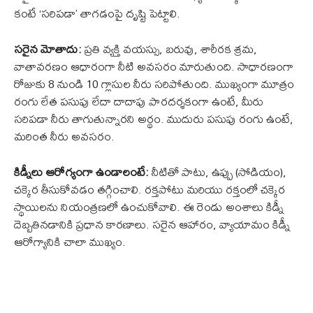
కంటే ‘సరిపడా’ తాగడంపై దృష్టి పెట్టాలి.
సరైన మోతాదు:
ప్రతి వ్యక్తి వయస్సు, బరువు, శారీరక శ్రమ,
వాతావరణం ఆధారంగా నీటి అవసరం మారుతుంది. సాధారణంగా
రోజుకు 8 నుండి 10 గ్లాసుల నీరు సరిపోతుంది. ముఖ్యంగా మూత్రం
రంగు లేత పసుపు లేదా దాదాపు పారదర్శకంగా ఉంటే, మీరు
సరిపడా నీరు తాగుతున్నారని అర్థం. ముదురు పసుపు రంగు ఉంటే,
మరింత నీరు అవసరం.
కిడ్నీలు ఆరోగ్యంగా ఉండాలంటే:
నీటితో పాటు, ఉప్పు (సోడియం),
చక్కెర తీసుకోవడం తగ్గించాలి. రక్తపోటు మరియు రక్తంలో చక్కెర
స్థాయిలను నియంత్రణలో ఉంచుకోవాలి. ఈ రెండు అంశాలు కిడ్నీ
దెబ్బతినడానికి ప్రధాన కారణాలు. సరైన ఆహారం, వ్యాయామం కిడ్నీ
ఆరోగ్యానికి చాలా ముఖ్యం.