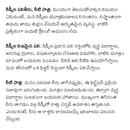
కిడ్నీల పనితీరు, నీటి పాత్ర:
ముందుగా తెలుసుకోవాల్సిన విషయం
ఏమిటంటే, మన కిడ్నీలు (మూత్రపిండాలు) నిరంతరం, నిష్ణాంతంగా
తమను తాము శుభ్రం చేసుకునే అద్భుతమైన వ్యవస్థ. వాటికి
ప్రత్యేకంగా బయటి క్లీనింగ్ అవసరం లేదు.
కిడ్నీల నిజమైన పని:
కిడ్నీల ప్రధాన పని రక్తంలోని వ్యర్థ పదార్థాలు,
అదనపు ద్రవాలు, విషతుల్యాలను (Toxins) వడపోసి, వాటిని మూత్రం
రూపంలో బయటకు పంపడం. దీనికి అవి నీటిని ఉపయోగిస్తాయి.
మన శరీరంలో ఒక ఫిల్టర్ సిస్టంలా కిడ్నీలు పనిచేస్తాయి.
నీటి పాత్ర:
మనం సరిపడా నీరు తాగినప్పుడు, ఈ ఫిల్ట్రేషన్ ప్రక్రియ
సజావుగా జరుగుతుంది. మూత్రం పలచబడుతుంది, తద్వారా వ్యర్థ
పదార్థాలు సులభంగా బయటకు పోతాయి. ముఖ్యంగా తగినంత
నీరు తాగడం వల్ల కిడ్నీలో రాళ్లు ఏర్పడే అవకాశం తగ్గుతుంది.
ఎందుకంటే, నీరు ఆ రాళ్లకు కారణమయ్యే ఖనిజాలను పలుచన
చేస్తుంది.