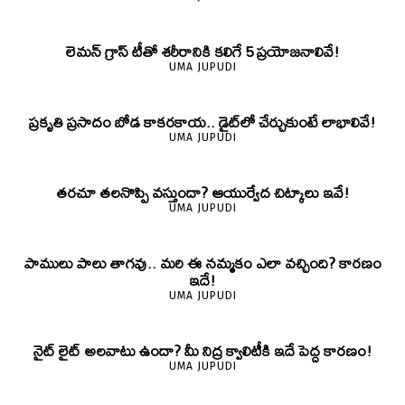
లెమన్ గ్రాస్ టీతో శరీరానికి కలిగే 5 ప్రయోజనాలివే!
UMA JUPUDI
ప్రకృతి ప్రసాదం బోడ కాకరకాయ.. డైట్‌లో చేర్చుకుంటే లాభాలివే!
UMA JUPUDI
తరచూ తలనొప్పి వస్తుందా? ఆయుర్వేద చిట్కాలు ఇవే!
UMA JUPUDI
పాములు పాలు తాగవు.. మరి ఈ నమ్మకం ఎలా వచ్చింది? కారణం
ఇదే!
UMA JUPUDI
నైట్ లైట్ అలవాటు ఉందా? మీ నిద్ర క్వాలిటీకి ఇదే పెద్ద కారణం!
UMA JUPUDI