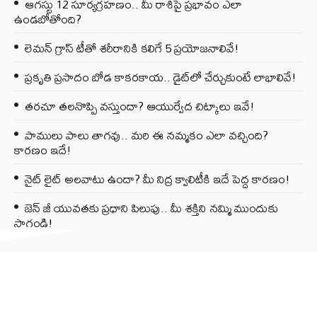
ఆగస్టు 12 సూర్యగ్రహణం.. మీ రాశిపై ప్రభావం ఎలా
ఉండబోతోంది?
లెమన్ గ్రాస్ టీతో శరీరానికి కలిగే 5 ప్రయోజనాలివే!
ప్రకృతి ప్రసాదం బోడ కాకరకాయ.. డైట్‌లో చేర్చుకుంటే లాభాలివే!
తరచూ తలనొప్పి వస్తుందా? ఆయుర్వేద చిట్కాలు ఇవే!
పాములు పాలు తాగవు.. మరి ఈ నమ్మకం ఎలా వచ్చింది?
కారణం ఇదే!
నైట్ లైట్ అలవాటు ఉందా? మీ నిద్ర క్వాలిటీకి ఇదే పెద్ద కారణం!
జెన్‌ జీ యువతకు ప్రధాని పిలుపు.. మీ శక్తిని నమ్మి ముందుకు
సాగండి!