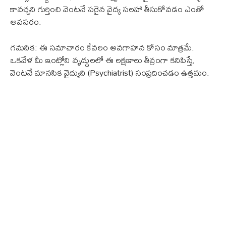
కావచ్చని గుర్తించి వెంటనే సరైన వైద్య సలహా తీసుకోవడం ఎంతో
అవసరం.
గమనిక: ఈ సమాచారం కేవలం అవగాహన కోసం మాత్రమే.
ఒకవేళ మీ ఇంట్లోని వృద్ధులలో ఈ లక్షణాలు తీవ్రంగా కనిపిస్తే,
వెంటనే మానసిక వైద్యుని (Psychiatrist) సంప్రదించడం ఉత్తమం.