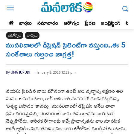
వార్తలు
సమాచారం
ఆరోగ్యం
ప్రేర‌ణ‌
ఇంట్రెస్టింగ్‌
సిన
ఆరోగ్యం
వార్తలు
ముసలివారిలో డిప్రెషన్ సైలెంట్‌గా వస్తుంది..ఈ 5
సంకేతాలు గుర్తించి జాగ్రత్త!
-
January 2, 2026 12:32 pm
By
UMA JUPUDI
వయసు పైబడిన వారు మౌనంగా ఉంటే అది వృద్ధాప్య లక్షణం అని
మనం అనుకుంటాం, కానీ అది వారి మనసులో గూడుకట్టుకున్న
‘నిశ్శబ్ద విషాదం’ కావచ్చు. ముసలివారిలో డిప్రెషన్ అనేది చాలా
ప్రమాదకరమైనది, ఎందుకంటే వారు తమ బాధను బయటకు
చెప్పుకోలేరు. శారీరక రోగాలకు ఇచ్చే ప్రాధాన్యతను వారి మానసిక
ఆరోగ్యానికి ఇవ్వకపోవడం వల్ల వారు లోలోపలే కుంగిపోతుంటారు.