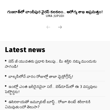
గుజరాత్‌లో చాందీపుర వైరస్ కలకలం.. ఆరోగ్య శాఖ అప్రమత్తం!
UMA JUPUDI
Latest news
జెన్‌ జీ యువతకు ప్రధాని పిలుపు.. మీ శక్తిని నమ్మి ముందుకు
సాగండి!
బాల్కనీలోనే వారం రోజుల్లో తాజా మైక్రోగ్రీన్స్‌!
ఇంట్లో ఎంత ఖరీదైనవైనా సరే.. బెడ్‌రూమ్‌లో ఈ 3 వస్తువులు
పెట్టొద్దట!
ఉసిరికాయతో ఇమ్యూనిటీ బూస్ట్‌.. రోజూ తింటే శరీరానికి
ఏమవుతుందో తెలుసా?