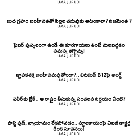
UMA JUPUDI
బుధ గ్రహం బలహీనతతో పిల్లల చదువుకు ఆటంకాలా? నిజమెంత ?
UMA JUPUDI
ఫైబర్‌ పుష్కలంగా ఉండే ఈ కూరగాయలు తింటే మలబద్ధకం
సమస్య తగ్గొచ్చు!
UMA JUPUDI
జ్ఞాపకశక్తి బలహీనమవుతోందా?.. విటమిన్ B12పై అలర్ట్
UMA JUPUDI
పనీర్‌కు బ్రేక్.. ఆ రాష్ట్రం తీసుకున్న సంచలన నిర్ణయం ఏంటి?
UMA JUPUDI
ఫాస్ట్ ఫుడ్, వ్యాయామం లేకపోవడం.. స్థూలకాయంపై ఏఐజీ డాక్టర్ల
కీలక సూచనలు!
UMA JUPUDI