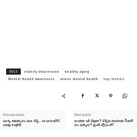
TAGS
elderly depression
healthy aging
Mental Health Awareness
senior mental health
top stories
Previous article
Next article
సూర్య నమస్కారం ఇలా చేస్తే.. ఒక వారంలోనే
అందరూ ఒకే దేవుడా? వేర్వేరు రూపాలకు గీతలో
బరువు కంట్రోల్
ఏం చెప్పారు? మైండ్ బ్లోయింగ్!