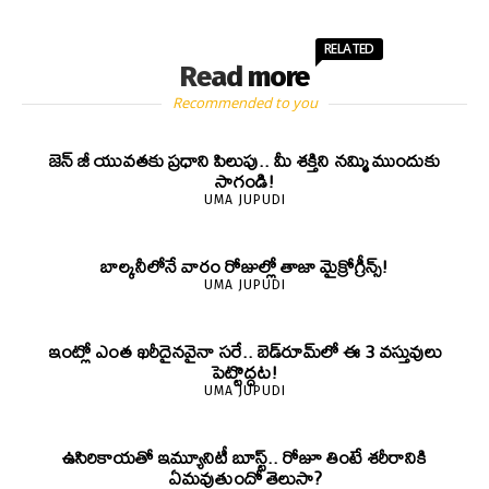
RELATED
Read more
Recommended to you
జెన్‌ జీ యువతకు ప్రధాని పిలుపు.. మీ శక్తిని నమ్మి ముందుకు
సాగండి!
UMA JUPUDI
బాల్కనీలోనే వారం రోజుల్లో తాజా మైక్రోగ్రీన్స్‌!
UMA JUPUDI
ఇంట్లో ఎంత ఖరీదైనవైనా సరే.. బెడ్‌రూమ్‌లో ఈ 3 వస్తువులు
పెట్టొద్దట!
UMA JUPUDI
ఉసిరికాయతో ఇమ్యూనిటీ బూస్ట్‌.. రోజూ తింటే శరీరానికి
ఏమవుతుందో తెలుసా?