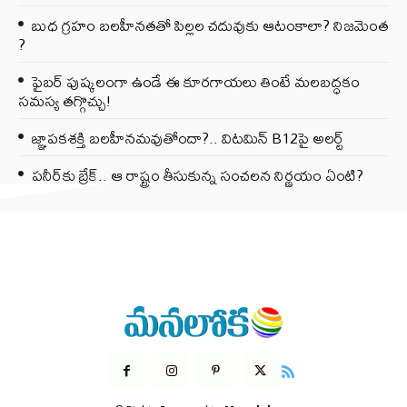
బుధ గ్రహం బలహీనతతో పిల్లల చదువుకు ఆటంకాలా? నిజమెంత
?
ఫైబర్‌ పుష్కలంగా ఉండే ఈ కూరగాయలు తింటే మలబద్ధకం
సమస్య తగ్గొచ్చు!
జ్ఞాపకశక్తి బలహీనమవుతోందా?.. విటమిన్ B12పై అలర్ట్
పనీర్‌కు బ్రేక్.. ఆ రాష్ట్రం తీసుకున్న సంచలన నిర్ణయం ఏంటి?