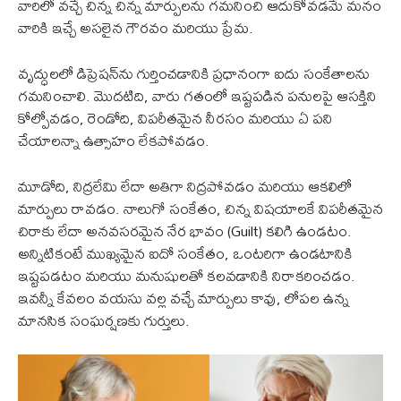
వారిలో వచ్చే చిన్న చిన్న మార్పులను గమనించి ఆదుకోవడమే మనం
వారికి ఇచ్చే అసలైన గౌరవం మరియు ప్రేమ.
వృద్ధులలో డిప్రెషన్‌ను గుర్తించడానికి ప్రధానంగా ఐదు సంకేతాలను
గమనించాలి. మొదటిది, వారు గతంలో ఇష్టపడిన పనులపై ఆసక్తిని
కోల్పోవడం, రెండోది, విపరీతమైన నీరసం మరియు ఏ పని
చేయాలన్నా ఉత్సాహం లేకపోవడం.
మూడోది, నిద్రలేమి లేదా అతిగా నిద్రపోవడం మరియు ఆకలిలో
మార్పులు రావడం. నాలుగో సంకేతం, చిన్న విషయాలకే విపరీతమైన
చిరాకు లేదా అనవసరమైన నేర భావం (Guilt) కలిగి ఉండటం.
అన్నిటికంటే ముఖ్యమైన ఐదో సంకేతం, ఒంటరిగా ఉండటానికి
ఇష్టపడటం మరియు మనుషులతో కలవడానికి నిరాకరించడం.
ఇవన్నీ కేవలం వయసు వల్ల వచ్చే మార్పులు కావు, లోపల ఉన్న
మానసిక సంఘర్షణకు గుర్తులు.