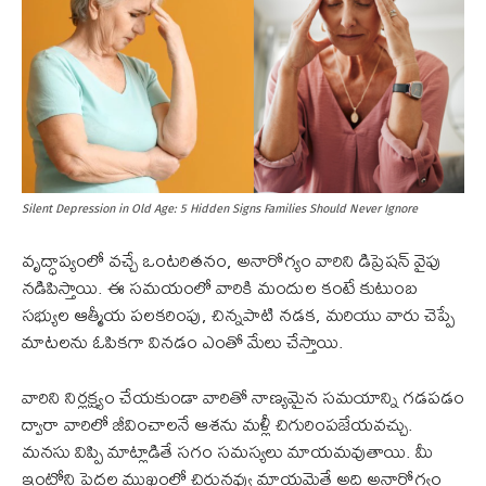
Silent Depression in Old Age: 5 Hidden Signs Families Should Never Ignore
వృద్ధాప్యంలో వచ్చే ఒంటరితనం, అనారోగ్యం వారిని డిప్రెషన్ వైపు
నడిపిస్తాయి. ఈ సమయంలో వారికి మందుల కంటే కుటుంబ
సభ్యుల ఆత్మీయ పలకరింపు, చిన్నపాటి నడక, మరియు వారు చెప్పే
మాటలను ఓపికగా వినడం ఎంతో మేలు చేస్తాయి.
వారిని నిర్లక్ష్యం చేయకుండా వారితో నాణ్యమైన సమయాన్ని గడపడం
ద్వారా వారిలో జీవించాలనే ఆశను మళ్లీ చిగురింపజేయవచ్చు.
మనసు విప్పి మాట్లాడితే సగం సమస్యలు మాయమవుతాయి. మీ
ఇంట్లోని పెద్దల ముఖంలో చిరునవ్వు మాయమైతే అది అనారోగ్యం