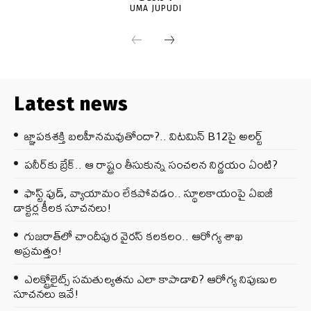
UMA JUPUDI
Latest news
జ్ఞాపకశక్తి బలహీనమవుతోందా?.. విటమిన్ B12పై అలర్ట్
పనీర్‌కు బ్రేక్.. ఆ రాష్ట్రం తీసుకున్న సంచలన నిర్ణయం ఏంటి?
ఫాస్ట్ ఫుడ్, వ్యాయామం లేకపోవడం.. స్థూలకాయంపై ఏఐజీ
డాక్టర్ల కీలక సూచనలు!
గుజరాత్‌లో చాందీపుర వైరస్ కలకలం.. ఆరోగ్య శాఖ
అప్రమత్తం!
ఎలక్ట్రోలైట్స్ సమతుల్యతను ఎలా కాపాడాలి? ఆరోగ్య నిపుణుల
సూచనలు ఇవే!