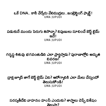
ఒకే DNA.. కానీ వేర్వేరు వేలిముద్రలు..ఇంట్రెస్టింగ్ ఫ్యాక్ట్!
UMA JUPUDI
పడుకునే ముందు పెరుగు తినొచ్చా? నిపుణులు సూచించే బెస్ట్ టైమ్
ఇదే!
UMA JUPUDI
గర్భస్థ శిశువు భగవంతుడిని ఎలా ప్రార్థిస్తాడు? పురాణాల్లోని అద్భుత
వివరణ!
UMA JUPUDI
ద్రాక్ష జ్యూస్ తాగే బెస్ట్ టైమ్ ఏది? ఆరోగ్యానికి ఎలా మేలు చేస్తుందో
తెలుసుకోండి!
UMA JUPUDI
సరస్వతీదేవి వాహనం హంసే ఎందుకు? శాస్త్రాలు చెప్పే విశేషం
తెలుసా?