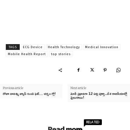
TAGS
ECG Device
Health Technology
Medical Innovation
Mobile Health Report
top stories
Previous article
Next article
రోజూ దానిమ్మ జ్యూస్ గుండె ఫిట్… చర్మం గ్లో!
మోదీ ప్రధానిగా 12 ఏళ్లు పూర్తి..దేశ రాజకీయాల్లో
మైలురాయి!
RELATED
Read more