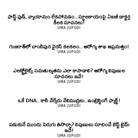
ఫాస్ట్ ఫుడ్, వ్యాయామం లేకపోవడం.. స్థూలకాయంపై ఏఐజీ డాక్టర్ల
కీలక సూచనలు!
UMA JUPUDI
గుజరాత్‌లో చాందీపుర వైరస్ కలకలం.. ఆరోగ్య శాఖ అప్రమత్తం!
UMA JUPUDI
ఎలక్ట్రోలైట్స్ సమతుల్యతను ఎలా కాపాడాలి? ఆరోగ్య నిపుణుల
సూచనలు ఇవే!
UMA JUPUDI
ఒకే DNA.. కానీ వేర్వేరు వేలిముద్రలు..ఇంట్రెస్టింగ్ ఫ్యాక్ట్!
UMA JUPUDI
పడుకునే ముందు పెరుగు తినొచ్చా? నిపుణులు సూచించే బెస్ట్ టైమ్
ఇదే!
UMA JUPUDI