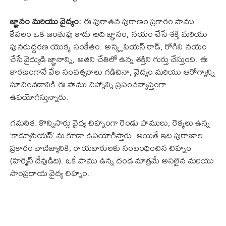
జ్ఞానం మరియు వైద్యం:
ఈ పురాతన పురాణం ప్రకారం పాము
కేవలం ఒక జంతువు కాదు అది జ్ఞానం, నయం చేసే శక్తి మరియు
పునరుద్ధరణ యొక్క సంకేతం. అస్క్లెపియస్ రాడ్, రోగిని నయం
చేసే వైద్యుడి జ్ఞానాన్ని, అతని చేతిలో ఉన్న శక్తిని గుర్తు చేస్తుంది. ఈ
కారణంగానే వేల సంవత్సరాలు గడిచినా, వైద్యం మరియు ఆరోగ్యాన్ని
సూచించడానికి ఈ పాము చిహ్నాన్ని ప్రపంచవ్యాప్తంగా
ఉపయోగిస్తున్నారు.
గమనిక: కొన్నిసార్లు వైద్య చిహ్నంగా రెండు పాములు, రెక్కలు ఉన్న
‘కాడ్యూసియస్’ ను కూడా ఉపయోగిస్తారు. అయితే ఇది పురాణాల
ప్రకారం వాణిజ్యానికి, రాయబారులకు సంబంధించిన చిహ్నం
(హెర్మెస్ దేవుడిది). ఒకే పాము ఉన్న దండ మాత్రమే అసలైన మరియు
సాంప్రదాయ వైద్య చిహ్నం.