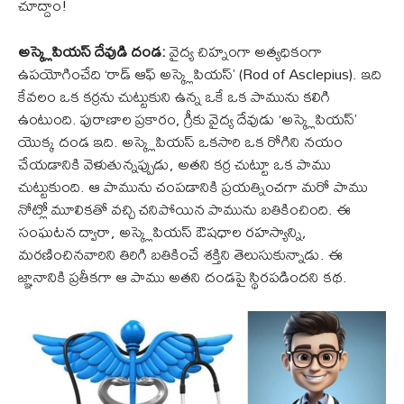
చూద్దాం!
అస్క్లెపియస్ దేవుడి దండ:
వైద్య చిహ్నంగా అత్యధికంగా
ఉపయోగించేది ‘రాడ్ ఆఫ్ అస్క్లెపియస్’ (Rod of Asclepius). ఇది
కేవలం ఒక కర్రను చుట్టుకుని ఉన్న ఒకే ఒక పామును కలిగి
ఉంటుంది. పురాణాల ప్రకారం, గ్రీకు వైద్య దేవుడు ‘అస్క్లెపియస్’
యొక్క దండ ఇది. అస్క్లెపియస్ ఒకసారి ఒక రోగిని నయం
చేయడానికి వెళుతున్నప్పుడు, అతని కర్ర చుట్టూ ఒక పాము
చుట్టుకుంది. ఆ పామును చంపడానికి ప్రయత్నించగా మరో పాము
నోట్లో మూలికతో వచ్చి చనిపోయిన పామును బతికించింది. ఈ
సంఘటన ద్వారా, అస్క్లెపియస్ ఔషధాల రహస్యాన్ని,
మరణించినవారిని తిరిగి బతికించే శక్తిని తెలుసుకున్నాడు. ఈ
జ్ఞానానికి ప్రతీకగా ఆ పాము అతని దండపై స్థిరపడిందని కథ.