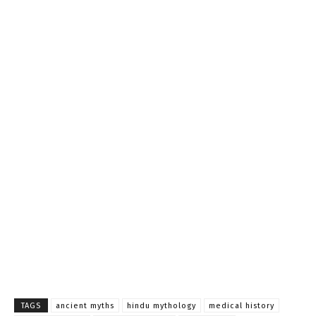
TAGS
ancient myths
hindu mythology
medical history