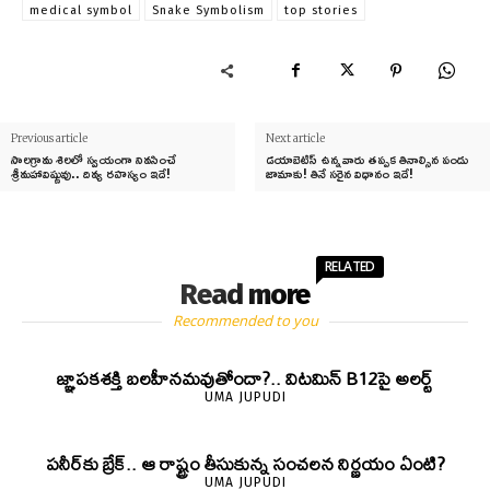
medical symbol
Snake Symbolism
top stories
Previous article
Next article
సాలగ్రామ శిలలో స్వయంగా నివసించే
డయాబెటిస్ ఉన్నవారు తప్పక తినాల్సిన పండు
శ్రీమహావిష్ణువు.. దివ్య రహస్యం ఇదే!
జామాకు! తినే సరైన విధానం ఇదే!
RELATED
Read more
Recommended to you
జ్ఞాపకశక్తి బలహీనమవుతోందా?.. విటమిన్ B12పై అలర్ట్
UMA JUPUDI
పనీర్‌కు బ్రేక్.. ఆ రాష్ట్రం తీసుకున్న సంచలన నిర్ణయం ఏంటి?
UMA JUPUDI