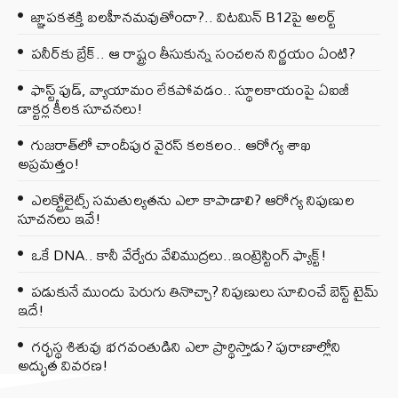
జ్ఞాపకశక్తి బలహీనమవుతోందా?.. విటమిన్ B12పై అలర్ట్
పనీర్‌కు బ్రేక్.. ఆ రాష్ట్రం తీసుకున్న సంచలన నిర్ణయం ఏంటి?
ఫాస్ట్ ఫుడ్, వ్యాయామం లేకపోవడం.. స్థూలకాయంపై ఏఐజీ
డాక్టర్ల కీలక సూచనలు!
గుజరాత్‌లో చాందీపుర వైరస్ కలకలం.. ఆరోగ్య శాఖ
అప్రమత్తం!
ఎలక్ట్రోలైట్స్ సమతుల్యతను ఎలా కాపాడాలి? ఆరోగ్య నిపుణుల
సూచనలు ఇవే!
ఒకే DNA.. కానీ వేర్వేరు వేలిముద్రలు..ఇంట్రెస్టింగ్ ఫ్యాక్ట్!
పడుకునే ముందు పెరుగు తినొచ్చా? నిపుణులు సూచించే బెస్ట్ టైమ్
ఇదే!
గర్భస్థ శిశువు భగవంతుడిని ఎలా ప్రార్థిస్తాడు? పురాణాల్లోని
అద్భుత వివరణ!