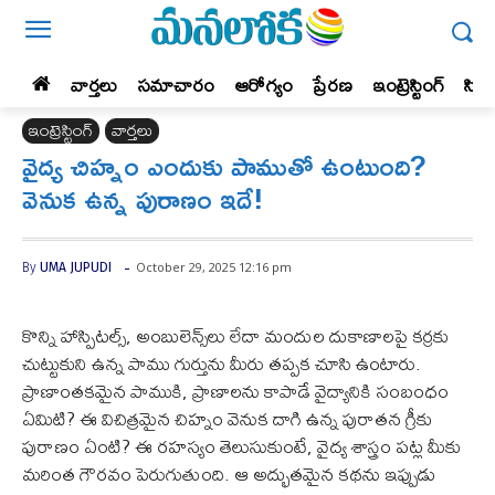
వార్తలు
సమాచారం
ఆరోగ్యం
ప్రేర‌ణ‌
ఇంట్రెస్టింగ్‌
సిన
ఇంట్రెస్టింగ్‌
వార్తలు
వైద్య చిహ్నం ఎందుకు పాముతో ఉంటుంది?
వెనుక ఉన్న పురాణం ఇదే!
-
October 29, 2025 12:16 pm
By
UMA JUPUDI
కొన్ని హాస్పిటల్స్, అంబులెన్స్‌లు లేదా మందుల దుకాణాలపై కర్రకు
చుట్టుకుని ఉన్న పాము గుర్తును మీరు తప్పక చూసి ఉంటారు.
ప్రాణాంతకమైన పాముకి, ప్రాణాలను కాపాడే వైద్యానికి సంబంధం
ఏమిటి? ఈ విచిత్రమైన చిహ్నం వెనుక దాగి ఉన్న పురాతన గ్రీకు
పురాణం ఏంటి? ఈ రహస్యం తెలుసుకుంటే, వైద్య శాస్త్రం పట్ల మీకు
మరింత గౌరవం పెరుగుతుంది. ఆ అద్భుతమైన కథను ఇప్పుడు