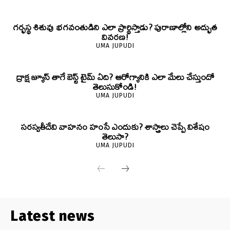
గర్భస్థ శిశువు భగవంతుడిని ఎలా ప్రార్థిస్తాడు? పురాణాల్లోని అద్భుత
వివరణ!
UMA JUPUDI
ద్రాక్ష జ్యూస్ తాగే బెస్ట్ టైమ్ ఏది? ఆరోగ్యానికి ఎలా మేలు చేస్తుందో
తెలుసుకోండి!
UMA JUPUDI
సరస్వతీదేవి వాహనం హంసే ఎందుకు? శాస్త్రాలు చెప్పే విశేషం
తెలుసా?
UMA JUPUDI
Latest news