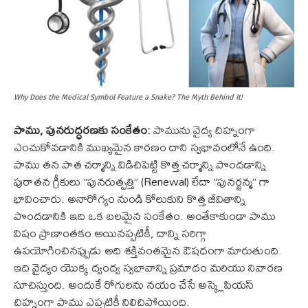
Why Does the Medical Symbol Feature a Snake? The Myth Behind It!
పాము, పునరుద్ధరణకు సంకేతం:
పామును వైద్య చిహ్నంగా
ఎంచుకోవడానికి ముఖ్యమైన కారణం దాని స్వభావంలోనే ఉంది.
పాము తన పాత చర్మాన్ని విడిచిపెట్టి కొత్త చర్మాన్ని పొందడాన్ని
పురాతన గ్రీకులు “పునరుత్పత్తి” (Renewal) లేదా “పునర్జన్మ” గా
భావించారు. అనారోగ్యం నుండి కోలుకుని కొత్త జీవితాన్ని
పొందడానికి ఇది ఒక బలమైన సంకేతం. అంతేకాకుండా పాము
విషం ప్రాణాంతకం అయినప్పటికీ, దాన్ని సరిగ్గా
ఉపయోగించినప్పుడు అది శక్తివంతమైన ఔషధంగా మారుతుంది.
ఇది వైద్యం యొక్క ద్వంద్వ స్వభావాన్ని ప్రమాదం మరియు నివారణ
సూచిస్తుంది. అందుకే రోగులను నయం చేసే అస్క్లెపియస్
చిహ్నంగా పాము ఎప్పటికీ నిలిచిపోయింది.