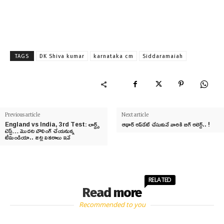
TAGS
DK Shiva kumar
karnataka cm
Siddaramaiah
Previous article
Next article
England vs India, 3rd Test: లార్డ్స్
ఆధార్‌ అప్‌డేట్‌ చేసుకునే వారికి బిగ్ అలెర్ట్.. !
టెస్ట్… మొదట బౌలింగ్ చేయనున్న
టీమిండియా.. జట్ల వివరాలు ఇవే
RELATED
Read more
Recommended to you