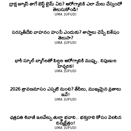
ద్రాక్ష జ్యూస్ తాగే బెస్ట్ టైమ్ ఏది? ఆరోగ్యానికి ఎలా మేలు చేస్తుందో
తెలుసుకోండి!
UMA JUPUDI
సరస్వతీదేవి వాహనం హంసే ఎందుకు? శాస్త్రాలు చెప్పే విశేషం
తెలుసా?
UMA JUPUDI
భారీ స్కూల్ బ్యాగ్‌లతో పిల్లల ఆరోగ్యానికి ముప్పు.. నిపుణుల
హెచ్చరిక!
UMA JUPUDI
2026 శ్రావణమాసం ఎప్పటి నుంచి? తేదీలు, ముఖ్యమైన వ్రతాలు
ఇవే!
UMA JUPUDI
ఛత్రపతి శివాజీ ఇలవేల్పు తుల్జా భవాని.. భక్తురాలి కోసం వెలసిన
దివ్యక్షేత్రం!
UMA JUPUDI