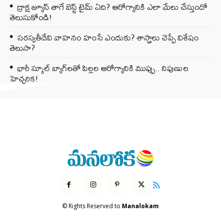
ద్రాక్ష జ్యూస్ తాగే బెస్ట్ టైమ్ ఏది? ఆరోగ్యానికి ఎలా మేలు చేస్తుందో
తెలుసుకోండి!
సరస్వతీదేవి వాహనం హంసే ఎందుకు? శాస్త్రాలు చెప్పే విశేషం
తెలుసా?
భారీ స్కూల్ బ్యాగ్‌లతో పిల్లల ఆరోగ్యానికి ముప్పు.. నిపుణుల
హెచ్చరిక!
© Rights Reserved to
Manalokam