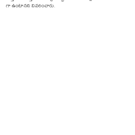
గా ఉంటానని వివరించారు.