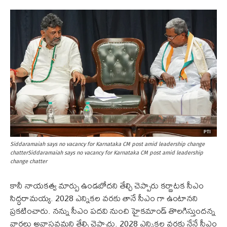
Siddaramaiah says no vacancy for Karnataka CM post amid leadership change
chatterSiddaramaiah says no vacancy for Karnataka CM post amid leadership
change chatter
కానీ నాయకత్వ మార్పు ఉండబోదని తేల్చి చెప్పారు కర్ణాటక సీఎం
సిద్ధరామయ్య. 2028 ఎన్నికల వరకు తానే సీఎం గా ఉంటానని
ప్రకటించారు. నన్ను సీఎం పదవి నుంచి హైకమాండ్ తొలగిస్తుందన్న
వార్తలు అవాస్తవమని తేల్చి చెప్పారు. 2028 ఎన్నికల వరకు నేనే సీఎం