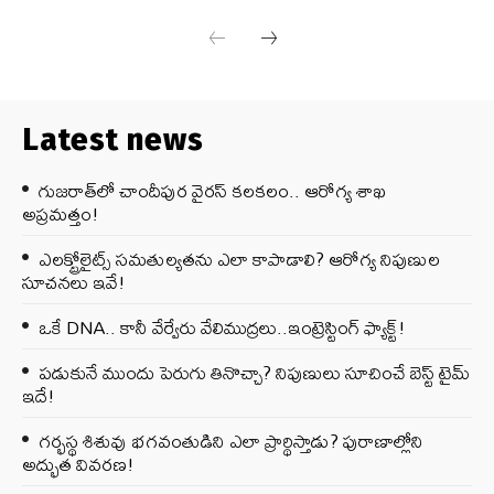
Latest news
గుజరాత్‌లో చాందీపుర వైరస్ కలకలం.. ఆరోగ్య శాఖ
అప్రమత్తం!
ఎలక్ట్రోలైట్స్ సమతుల్యతను ఎలా కాపాడాలి? ఆరోగ్య నిపుణుల
సూచనలు ఇవే!
ఒకే DNA.. కానీ వేర్వేరు వేలిముద్రలు..ఇంట్రెస్టింగ్ ఫ్యాక్ట్!
పడుకునే ముందు పెరుగు తినొచ్చా? నిపుణులు సూచించే బెస్ట్ టైమ్
ఇదే!
గర్భస్థ శిశువు భగవంతుడిని ఎలా ప్రార్థిస్తాడు? పురాణాల్లోని
అద్భుత వివరణ!