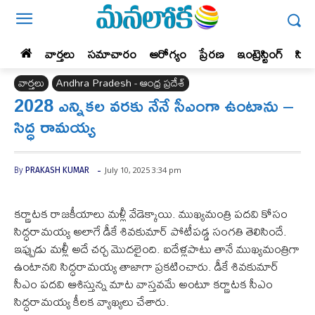
వార్తలు
సమాచారం
ఆరోగ్యం
ప్రేర‌ణ‌
ఇంట్రెస్టింగ్‌
సిన
వార్తలు
Andhra Pradesh - ఆంధ్ర ప్రదేశ్‌
2028 ఎన్నికల వరకు నేనే సీఎంగా ఉంటాను –
సిద్ధ రామయ్య
-
July 10, 2025 3:34 pm
By
PRAKASH KUMAR
కర్ణాటక రాజకీయాలు మళ్లీ వేడెక్కాయి. ముఖ్యమంత్రి పదవి కోసం
సిద్ధరామయ్య అలాగే డీకే శివకుమార్ పోటీపడ్డ సంగతి తెలిసిందే.
ఇప్పుడు మళ్లీ అదే చర్చ మొదలైంది. ఐదేళ్లపాటు తానే ముఖ్యమంత్రిగా
ఉంటానని సిద్ధరామయ్య తాజాగా ప్రకటించారు. డీకే శివకుమార్
సీఎం పదవి ఆశిస్తున్న మాట వాస్తవమే అంటూ కర్ణాటక సీఎం
సిద్ధరామయ్య కీలక వ్యాఖ్యలు చేశారు.