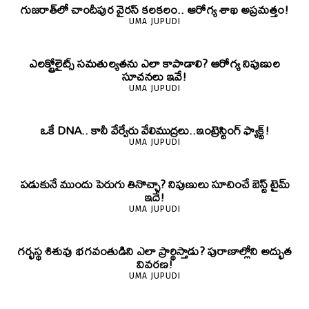
గుజరాత్‌లో చాందీపుర వైరస్ కలకలం.. ఆరోగ్య శాఖ అప్రమత్తం!
UMA JUPUDI
ఎలక్ట్రోలైట్స్ సమతుల్యతను ఎలా కాపాడాలి? ఆరోగ్య నిపుణుల
సూచనలు ఇవే!
UMA JUPUDI
ఒకే DNA.. కానీ వేర్వేరు వేలిముద్రలు..ఇంట్రెస్టింగ్ ఫ్యాక్ట్!
UMA JUPUDI
పడుకునే ముందు పెరుగు తినొచ్చా? నిపుణులు సూచించే బెస్ట్ టైమ్
ఇదే!
UMA JUPUDI
గర్భస్థ శిశువు భగవంతుడిని ఎలా ప్రార్థిస్తాడు? పురాణాల్లోని అద్భుత
వివరణ!
UMA JUPUDI