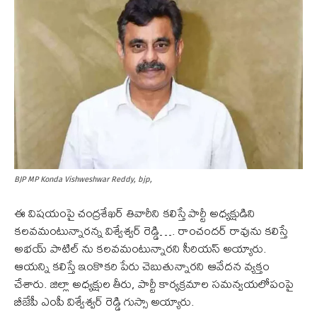
BJP MP Konda Vishweshwar Reddy, bjp,
ఈ విషయంపై చంద్రశేఖర్ తివారీని కలిస్తే పార్టీ అధ్యక్షుడిని
కలవమంటున్నారన్న విశ్వేశ్వర్ రెడ్డి…. రాంచందర్ రావును కలిస్తే
అభయ్ పాటిల్ ను కలవమంటున్నారని సీరియస్ అయ్యారు.
ఆయన్ని కలిస్తే ఇంకొకరి పేరు చెబుతున్నారని ఆవేదన వ్యక్తం
చేశారు. జిల్లా అధ్యక్షుల తీరు, పార్టీ కార్యక్రమాల సమన్వయలోపంపై
బీజేపీ ఎంపీ విశ్వేశ్వర్ రెడ్డి గుస్సా అయ్యారు.