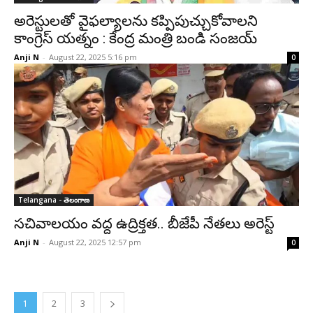
అరెస్టులతో వైఫల్యాలను కప్పిపుచ్చుకోవాలని
కాంగ్రెస్ యత్నం : కేంద్ర మంత్రి బండి సంజయ్
Anji N
-
August 22, 2025 5:16 pm
0
Telangana - తెలంగాణ
సచివాలయం వద్ద ఉద్రిక్తత.. బీజేపీ నేతలు అరెస్ట్
Anji N
-
August 22, 2025 12:57 pm
0
1
2
3