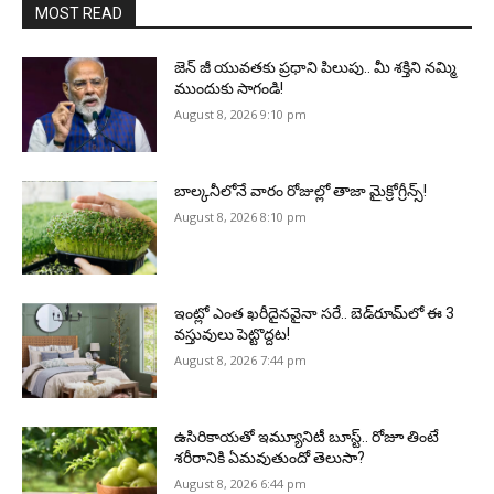
MOST READ
జెన్‌ జీ యువతకు ప్రధాని పిలుపు.. మీ శక్తిని నమ్మి
ముందుకు సాగండి!
August 8, 2026 9:10 pm
బాల్కనీలోనే వారం రోజుల్లో తాజా మైక్రోగ్రీన్స్‌!
August 8, 2026 8:10 pm
ఇంట్లో ఎంత ఖరీదైనవైనా సరే.. బెడ్‌రూమ్‌లో ఈ 3
వస్తువులు పెట్టొద్దట!
August 8, 2026 7:44 pm
ఉసిరికాయతో ఇమ్యూనిటీ బూస్ట్‌.. రోజూ తింటే
శరీరానికి ఏమవుతుందో తెలుసా?
August 8, 2026 6:44 pm