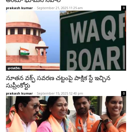
అంటూ భూమ‌న స‌వాల్‌
prakash kumar
-
September 21, 2025 11:25 am
0
భారతదేశం
నూతన వక్ఫ్ సవరణ చట్టంపై పాక్షిక స్టే ఇచ్చిన
సుప్రీంకోర్టు
prakash kumar
-
September 15, 2025 12:40 pm
0