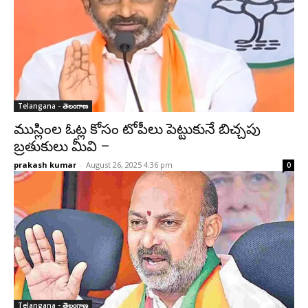
Telangana - తెలంగాణ
ముస్లింల ఓట్ల కోసం టోపీలు పెట్టుకునే బిచ్చపు
బ్రతుకులు మీవి –
prakash kumar
-
August 26, 2025 4:36 pm
0
Telangana - తెలంగాణ