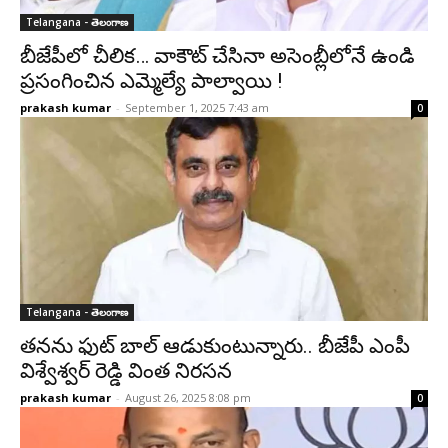
Telangana - తెలంగాణ
బీజేపీలో చీలిక… వాకౌట్ చేసినా అసెంబ్లీలోనే ఉండి
ప్రసంగించిన ఎమ్మెల్యే పాల్వాయి !
prakash kumar
-
September 1, 2025 7:43 am
0
Telangana - తెలంగాణ
తనను ఫుట్ బాల్ ఆడుకుంటున్నారు.. బీజేపీ ఎంపీ
విశ్వేశ్వర్ రెడ్డి వింత నిరసన
prakash kumar
-
August 26, 2025 8:08 pm
0