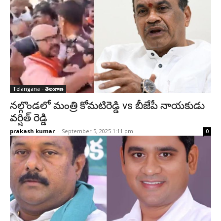
Telangana - తెలంగాణ
నల్గొండలో మంత్రి కోమటిరెడ్డి vs బీజేపీ నాయకుడు
వర్షిత్ రెడ్డి
prakash kumar
-
September 5, 2025 1:11 pm
0