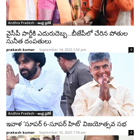
Andhra Pradesh - ఆంధ్ర ప్రదేశ్‌
వైసీపీ పార్టీకి ఎదురుదెబ్బ‌…బీజేపీలో చేరిన పోతుల
సునీత దంపతులు
prakash kumar
-
September 14, 2025 1:03 pm
0
Andhra Pradesh - ఆంధ్ర ప్రదేశ్‌
ఇవాళ ‘సూపర్ 6-సూపర్ హిట్’ విజయోత్సవ సభ
prakash kumar
-
September 10, 2025 7:55 am
0