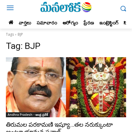
వార్తలు
సమాచారం
ఆరోగ్యం
ప్రేర‌ణ‌
ఇంట్రెస్టింగ్‌
సిన
Tags
BJP
Tag:
BJP
Andhra Pradesh - ఆంధ్ర ప్రదేశ్‌
తిరుమ‌ల పరకామణి ఇష్యూ…త‌ల న‌రుక్కుంటా