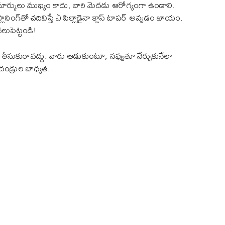
లం మార్కులు ముఖ్యం కాదు, వారి మెదడు ఆరోగ్యంగా ఉండాలి.
ానింగ్‌తో చదివిస్తే ఏ పిల్లాడైనా క్లాస్ టాపర్ అవ్వడం ఖాయం.
దలుపెట్టండి!
 తీసుకురావద్దు. వారు ఆడుకుంటూ, నవ్వుతూ నేర్చుకునేలా
దండ్రుల బాధ్యత.