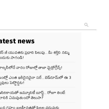
atest news
ెన్‌ జీ యువతకు ప్రధాని పిలుపు.. మీ శక్తిని నమ్మి
ందుకు సాగండి!
ాల్కనీలోనే వారం రోజుల్లో తాజా మైక్రోగ్రీన్స్‌!
ంట్లో ఎంత ఖరీదైనవైనా సరే.. బెడ్‌రూమ్‌లో ఈ 3
తువులు పెట్టొద్దట!
సిరికాయతో ఇమ్యూనిటీ బూస్ట్‌.. రోజూ తింటే
ీరానికి ఏమవుతుందో తెలుసా?
బుధ గ్రహం బలహీనతతో పిల్లల చదువుకు