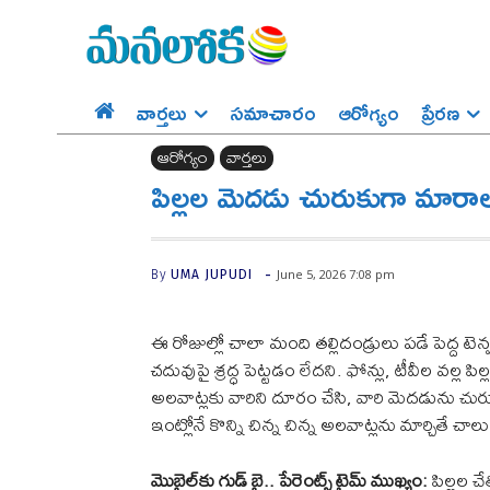
వార్తలు
సమాచారం
ఆరోగ్యం
ప్రేర‌ణ‌
ఆరోగ్యం
వార్తలు
పిల్లల మెదడు చురుకుగా మారాల
-
June 5, 2026 7:08 pm
By
UMA JUPUDI
ఈ రోజుల్లో చాలా మంది తల్లిదండ్రులు పడే పెద్ద టెన్
చదువుపై శ్రద్ధ పెట్టడం లేదని. ఫోన్లు, టీవీల వల్ల పిల
అలవాట్లకు వారిని దూరం చేసి, వారి మెదడును చురుగ్గ
ఇంట్లోనే కొన్ని చిన్న చిన్న అలవాట్లను మార్చితే చాలు
మొబైల్‌కు గుడ్ బై.. పేరెంట్స్ టైమ్ ముఖ్యం:
పిల్లల చ