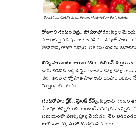
Boost Your Child’s Brain Power: Must-Follow Daily Habits
రోజూ 9 గంటల నిద్ర.. పోషకాహారం:
పిల్లల మెదడు
ప్రశాంతమైన నిద్ర చాలా అవసరం. నిద్రతో పాటు బా
ఆహారాన్ని రోజూ ఇవ్వాలి. ఇక ఇవి మెదడు కణాలను 
చిన్న పాయింట్లు రాయించడం.. రివిజన్:
పిల్లలు చద
వారు చదివిన పెద్ద పెద్ద పాఠాలను చిన్న చిన్న 
శని, ఆదివారాల్లో పాత పాఠాలను ఒకసారి రివిజన్
గుర్తుంచుకుంటారు.
గంటకోసారి బ్రేక్.. మైండ్ గేమ్స్:
పిల్లలను గంటల తరబడ
ఏకాగ్రత తప్పుతుంది. అందుకే చదువుకునేటప్పుడు గం
సమయంలో పజిల్స్ పూర్తి చేయడం, చెస్ ఆడించడం వ
ఆలోచనా శక్తి, ఊహాశక్తి రెట్టింపవుతాయి.