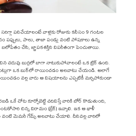
 సరిగ్గా పనిచేయాలంటే వాళ్లకు రోజుకు కనీసం 9 గంటల
దం పప్పులు, పాలు, తాజా పండ్లు వంటి పోషకాలు ఉన్న
బలోపేతం చేసి, జ్ఞాపకశక్తిని విపరీతంగా పెంచుతాయి.
ివిన చదువు బుర్రలో బాగా నాటుకుపోవాలంటే ఒక ట్రిక్ ఉంది.
పాయింట్లుగా ఒక బుక్‌లో రాయించడం అలవాటు చేయండి. అలాగే
 చేయించడం వల్ల వారు ఆ విషయాలను ఎప్పటికీ మర్చిపోకుండా
ి ఒకే చోట కూర్చోబెట్టి చదివిస్తే వారికి బోర్ కొడుతుంది,
టకోసారి చిన్న విరామం (బ్రేక్) ఇవ్వాలి. ఇక ఆ ఖాళీ
ంటి మెమరీ గేమ్స్ అలవాటు చేయాలి. దీనివల్ల వారిలో