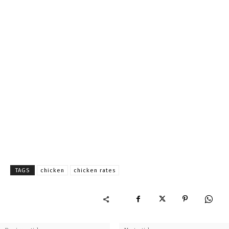
TAGS
chicken
chicken rates