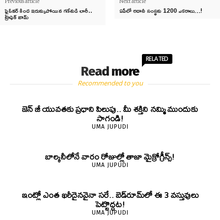
Previous article
Next article
ఫ్లైఓవర్ కింద ఇరుక్కుపోయిన గణేశుడి లారీ..
ఏపీలో అదానీ సంస్థకు 1200 ఎకరాలు…!
ట్రాఫిక్ జామ్
RELATED
Read more
Recommended to you
జెన్‌ జీ యువతకు ప్రధాని పిలుపు.. మీ శక్తిని నమ్మి ముందుకు
సాగండి!
UMA JUPUDI
బాల్కనీలోనే వారం రోజుల్లో తాజా మైక్రోగ్రీన్స్‌!
UMA JUPUDI
ఇంట్లో ఎంత ఖరీదైనవైనా సరే.. బెడ్‌రూమ్‌లో ఈ 3 వస్తువులు
పెట్టొద్దట!
UMA JUPUDI