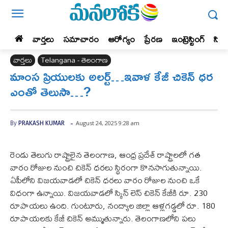
వార్తలు
సమాచారం
ఆరోగ్యం
ప్రేర‌ణ‌
ఇంట్రెస్టింగ్‌
సిన
వార్తలు
Telangana - తెలంగాణ
మాంస ప్రియులకు అలర్ట్…ఇవాళ కేజీ చికెన్ ధర
ఎంతో తెలుసా…?
-
August 24, 2025 9:28 am
By
PRAKASH KUMAR
రెండు తెలుగు రాష్ట్రాలైన తెలంగాణ, ఆంధ్ర ప్రదేశ్ రాష్ట్రాలలో గత
వారం రోజుల నుంచి చికెన్ ధరలు స్థిరంగా కొనసాగుతున్నాయి.
ఏపీలోని విజయవాడలో చికెన్ ధరలు వారం రోజుల నుంచి ఒకే
విధంగా ఉన్నాయి. విజయవాడలో స్కిన్ లెస్ చికెన్ కేజీకి రూ. 230
రూపాయలు ఉంది. గుంటూరు, నంద్యాల జిల్లా ఆళ్లగడ్డలో రూ. 180
రూపాయలకు కేజీ చికెన్ అమ్ముతున్నారు. తెలంగాణలోని పలు