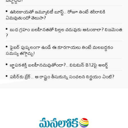
ఉసిరికాయతో ఇమ్యూనిటీ బూస్ట్‌.. రోజూ తింటే శరీరానికి
ఏమవుతుందో తెలుసా?
బుధ గ్రహం బలహీనతతో పిల్లల చదువుకు ఆటంకాలా? నిజమెంత
?
ఫైబర్‌ పుష్కలంగా ఉండే ఈ కూరగాయలు తింటే మలబద్ధకం
సమస్య తగ్గొచ్చు!
జ్ఞాపకశక్తి బలహీనమవుతోందా?.. విటమిన్ B12పై అలర్ట్
పనీర్‌కు బ్రేక్.. ఆ రాష్ట్రం తీసుకున్న సంచలన నిర్ణయం ఏంటి?