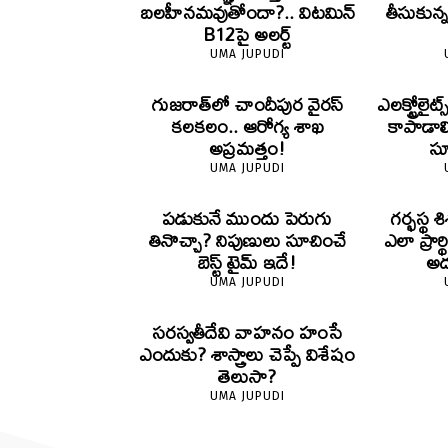
బలహీనమవుతోందా?.. విటమిన్
తీసుకున
B12పై అలర్ట్
UMA JUPUDI
గుజరాత్‌లో చాందీపుర వైరస్
ఎలక్ట్రోల
కలకలం.. ఆరోగ్య శాఖ
కాపాడాల
అప్రమత్తం!
స
UMA JUPUDI
పడుకునే ముందు పెరుగు
గర్భస్థ
తినొచ్చా? నిపుణులు సూచించే
ఎలా ప్రార్
బెస్ట్ టైమ్ ఇదే!
అద
UMA JUPUDI
సరస్వతీదేవి వాహనం హంసే
ఎందుకు? శాస్త్రాలు చెప్పే విశేషం
తెలుసా?
UMA JUPUDI