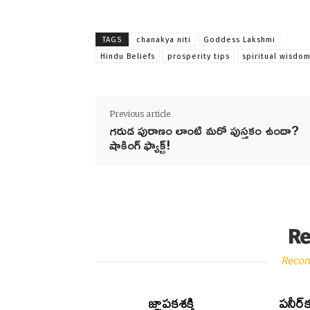
TAGS
chanakya niti
Goddess Lakshmi
Hindu Beliefs
prosperity tips
spiritual wisdo
Previous article
గరుడ పురాణం లాంటి మరో పుస్తకం ఉందా?
షాకింగ్ ఫ్యాక్ట్!
Re
Reco
జ్ఞాపకశక్తి
పనీర్‌క