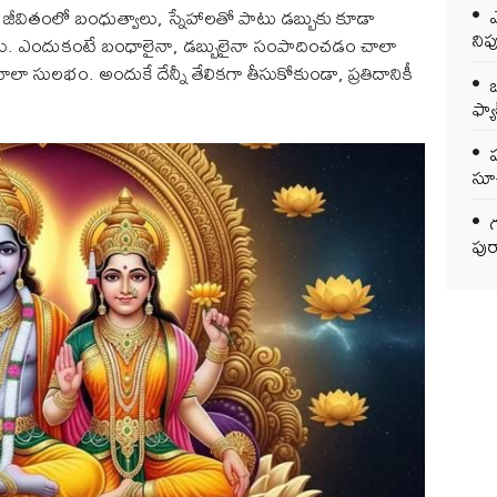
ఎ
ీవితంలో బంధుత్వాలు, స్నేహాలతో పాటు డబ్బుకు కూడా
ని
పారు. ఎందుకంటే బంధాలైనా, డబ్బులైనా సంపాదించడం చాలా
లా సులభం. అందుకే దేన్నీ తేలికగా తీసుకోకుండా, ప్రతిదానికీ
ఒ
ఫ్యాక
సూచ
గ
పుర