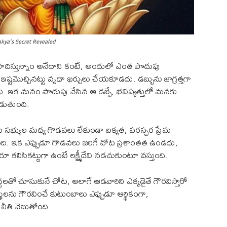
akya’s Secret Revealed
స్తున్నాం అనేదాని కంటే, అందులో ఎంత పొదుపు
ష్టమొచ్చినట్టు వృధా ఖర్చులు చేయకూడదు. డబ్బును జాగ్రత్తగా
టుంది. ఇక మనం పొదుపు చేసిన ఆ డబ్బే, భవిష్యత్తులో మనకు
డుతుంది.
 సభ్యుల మధ్య గొడవలు లేకుండా ఐక్యత, పరస్పర ప్రేమ
ిస్తుంది. ఇక ఎప్పుడూ గొడవలు జరిగే చోట ప్రశాంతత ఉండదు,
 కలిసికట్టుగా ఉంటే లక్ష్మీదేవి నడచుకుంటూ వస్తుంది.
రద్ధలతో చూసుకునే చోట, అలాగే ఆడవారిని ఎక్కడైతే గౌరవిస్తారో
రీలను గౌరవించే కుటుంబాలు ఎప్పుడూ ఆర్థికంగా,
ీతి చెబుతోంది.