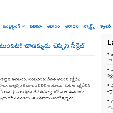
ఇంట్రెస్టింగ్‌
సినిమా
ఆహారం
ఆరాధన
స్పోర్ట్స్‌
గ్యాలరీ
టుందట! చాణక్యుడు చెప్పిన సీక్రెట్
L
అలర
ప
ని
్రాథమికమైన అవసరం. సంపదలకు దేవత అయిన లక్ష్మీదేవి
ు, ఐశ్వర్యం కలకాలం నిలిచి ఉంటాయి. మరి ఆ లక్ష్మీదేవిని
స్థ
ిన ఆచార్య చాణక్యుడు తన నీతిశాస్త్రంలో చాలా వివరంగా
కు అస్సలు లోటు ఉండదు. ఆ విశేషాలు ఏంటో ఇప్పుడు
అప్