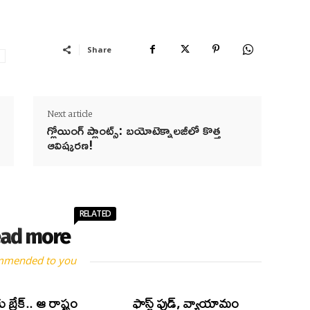
Share
m
Next article
గ్లోయింగ్ ప్లాంట్స్: బయోటెక్నాలజీలో కొత్త
ఆవిష్కరణ!
RELATED
ad more
mmended to you
ు బ్రేక్.. ఆ రాష్ట్రం
ఫాస్ట్ ఫుడ్, వ్యాయామం