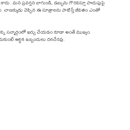
ం కాదు. మన ప్రవర్తన బాగుండి, డబ్బును గౌరవిస్తూ పొదుపుపై
ంది. చాణక్యుడు చెప్పిన ఈ సూత్రాలను పాటిస్తే జీవితం ఎంతో
ి సన్మార్గంలో ఖర్చు చేయడం కూడా అంతే ముఖ్యం.
టే ఆర్థిక ఇబ్బందులు దరిచేరవు.