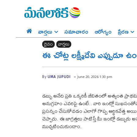
వార్తలు
సమాచారం
ఆరోగ్యం
ప్రేర‌ణ‌
దైవం
వార్తలు
ఈ చోట్ల లక్ష్మీదేవి ఎప్పుడూ ఉం
-
June 20, 2026 1:30 pm
By
UMA JUPUDI
డబ్బు అనేది ప్రతి ఒక్కరికీ జీవితంలో అత్యంత ప
అనుగ్రహం ఎవరిపై ఉంటే.. వారి ఇంట్లో సుఖసంతోషాల
ప్రసన్నం చేసుకోవడం ఎలాగో గొప్ప ఆర్థికవేత్త అయ
చెప్పారు. ఈ జాగ్రత్తలు పాటిస్తే మీ ఇంట్లో డబ్బు
ముచ్చటించుకుందాం.