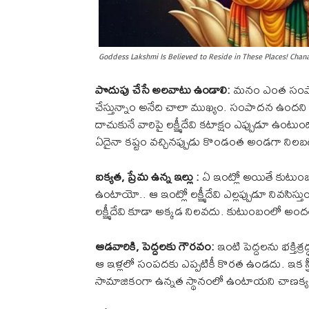
Goddess Lakshmi Is Believed to Reside in These Places! Chan
పొదుపు చేసే అలవాటు ఉండాలి:
మనం ఎంత సంపాది
చేస్తున్నాం అనేది చాలా ముఖ్యం. సంపాదన ఉందని ఇ
దాచుకునే వారిపై లక్ష్మీదేవి కటాక్షం ఎప్పుడూ ఉం
ఏదైనా కష్టం వచ్చినప్పుడు కొండంత అండగా నిలబ
ఐక్యత, ప్రేమ ఉన్న ఇల్లు :
ఏ ఇంట్లో అయితే కుటుంబ
ఉంటాయో.. ఆ ఇంట్లో లక్ష్మీదేవి ఎల్లప్పుడూ నివస
లక్ష్మీదేవి కూడా అక్కడ నిలవదు. కుటుంబంలో అందరూ
ఆడవారికి, పెద్దలకు గౌరవం:
ఇంటి పెద్దలను భక్తిశ్
ఆ ఇళ్లలో సంపదకు ఎప్పటికీ కొరత ఉండదు. ఇక స్త్
సామాజికంగా ఉన్నత స్థానంలో ఉంటాయని చాణక్య న