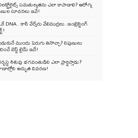
లక్ట్రోలైట్స్ సమతుల్యతను ఎలా కాపాడాలి? ఆరోగ్య
పుణుల సూచనలు ఇవే!
కే DNA.. కానీ వేర్వేరు వేలిముద్రలు..ఇంట్రెస్టింగ్
్ట్!
పడుకునే ముందు పెరుగు తినొచ్చా? నిపుణులు
ించే బెస్ట్ టైమ్ ఇదే!
ర్భస్థ శిశువు భగవంతుడిని ఎలా ప్రార్థిస్తాడు?
ాణాల్లోని అద్భుత వివరణ!