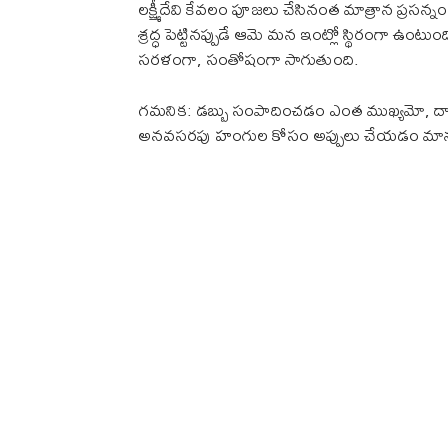
లక్ష్మీదేవి కేవలం పూజలు చేసినంత మాత్రాన ప్రసన్న
శ్రద్ధ పెట్టినప్పుడే ఆమె మన ఇంట్లో స్థిరంగా ఉంటు
సరళంగా, సంతోషంగా సాగుతుంది.
గమనిక: డబ్బు సంపాదించడం ఎంత ముఖ్యమో, దాన్న
అనవసరపు హంగుల కోసం అప్పులు చేయడం మానుకుం