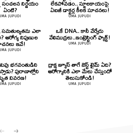
్న సంచలన నిర్ణయం
లేకపోవడం.. స్థూలకాయంపై
ఏంటి?
ఏఐజీ డాక్టర్ల కీలక సూచనలు!
UMA JUPUDI
UMA JUPUDI
ైట్స్ సమతుల్యతను ఎలా
ఒకే DNA.. కానీ వేర్వేరు
ి? ఆరోగ్య నిపుణుల
వేలిముద్రలు..ఇంట్రెస్టింగ్ ఫ్యాక్ట్!
ూచనలు ఇవే!
UMA JUPUDI
UMA JUPUDI
 శిశువు భగవంతుడిని
ద్రాక్ష జ్యూస్ తాగే బెస్ట్ టైమ్ ఏది?
థిస్తాడు? పురాణాల్లోని
ఆరోగ్యానికి ఎలా మేలు చేస్తుందో
్భుత వివరణ!
తెలుసుకోండి!
UMA JUPUDI
UMA JUPUDI