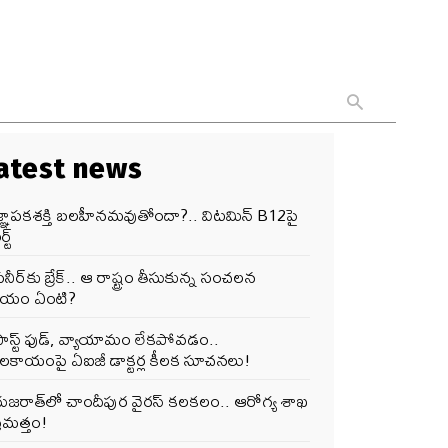
atest news
జ్ఞాపకశక్తి బలహీనమవుతోందా?.. విటమిన్ B12పై
్ట్
నీర్‌కు బ్రేక్.. ఆ రాష్ట్రం తీసుకున్న సంచలన
ర్ణయం ఏంటి?
ఫాస్ట్ ఫుడ్, వ్యాయామం లేకపోవడం..
ూలకాయంపై ఏఐజీ డాక్టర్ల కీలక సూచనలు!
గుజరాత్‌లో చాందీపుర వైరస్ కలకలం.. ఆరోగ్య శాఖ
రమత్తం!