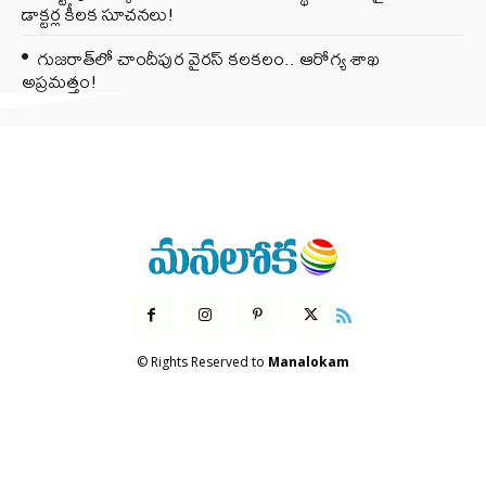
డాక్టర్ల కీలక సూచనలు!
గుజరాత్‌లో చాందీపుర వైరస్ కలకలం.. ఆరోగ్య శాఖ
అప్రమత్తం!
© Rights Reserved to
Manalokam