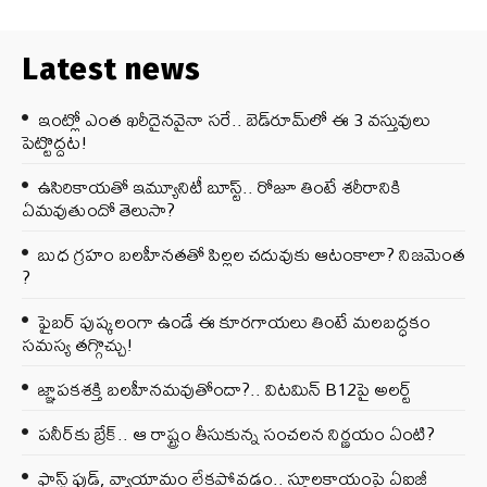
Latest news
ఇంట్లో ఎంత ఖరీదైనవైనా సరే.. బెడ్‌రూమ్‌లో ఈ 3 వస్తువులు
పెట్టొద్దట!
ఉసిరికాయతో ఇమ్యూనిటీ బూస్ట్‌.. రోజూ తింటే శరీరానికి
ఏమవుతుందో తెలుసా?
బుధ గ్రహం బలహీనతతో పిల్లల చదువుకు ఆటంకాలా? నిజమెంత
?
ఫైబర్‌ పుష్కలంగా ఉండే ఈ కూరగాయలు తింటే మలబద్ధకం
సమస్య తగ్గొచ్చు!
జ్ఞాపకశక్తి బలహీనమవుతోందా?.. విటమిన్ B12పై అలర్ట్
పనీర్‌కు బ్రేక్.. ఆ రాష్ట్రం తీసుకున్న సంచలన నిర్ణయం ఏంటి?
ఫాస్ట్ ఫుడ్, వ్యాయామం లేకపోవడం.. స్థూలకాయంపై ఏఐజీ