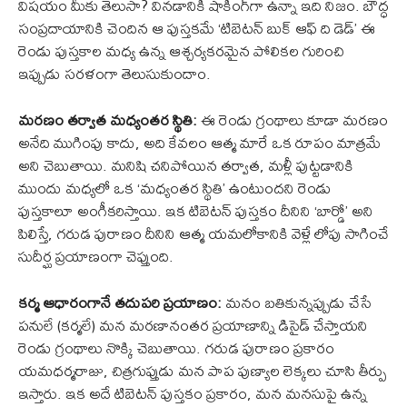
విషయం మీకు తెలుసా? వినడానికి షాకింగ్‌గా ఉన్నా ఇది నిజం. బౌద్ధ
సంప్రదాయానికి చెందిన ఆ పుస్తకమే ‘టిబెటన్ బుక్ ఆఫ్ ది డెడ్’ ఈ
రెండు పుస్తకాల మధ్య ఉన్న ఆశ్చర్యకరమైన పోలికల గురించి
ఇప్పుడు సరళంగా తెలుసుకుందాం.
మరణం తర్వాత మధ్యంతర స్థితి:
ఈ రెండు గ్రంథాలు కూడా మరణం
అనేది ముగింపు కాదు, అది కేవలం ఆత్మ మారే ఒక రూపం మాత్రమే
అని చెబుతాయి. మనిషి చనిపోయిన తర్వాత, మళ్లీ పుట్టడానికి
ముందు మధ్యలో ఒక ‘మధ్యంతర స్థితి’ ఉంటుందని రెండు
పుస్తకాలూ అంగీకరిస్తాయి. ఇక టిబెటన్ పుస్తకం దీనిని ‘బార్డో’ అని
పిలిస్తే, గరుడ పురాణం దీనిని ఆత్మ యమలోకానికి వెళ్లే లోపు సాగించే
సుదీర్ఘ ప్రయాణంగా చెప్తుంది.
కర్మ ఆధారంగానే తదుపరి ప్రయాణం:
మనం బతికున్నప్పుడు చేసే
పనులే (కర్మలే) మన మరణానంతర ప్రయాణాన్ని డిసైడ్ చేస్తాయని
రెండు గ్రంథాలు నొక్కి చెబుతాయి. గరుడ పురాణం ప్రకారం
యమధర్మరాజు, చిత్రగుప్తుడు మన పాప పుణ్యాల లెక్కలు చూసి తీర్పు
ఇస్తారు. ఇక అదే టిబెటన్ పుస్తకం ప్రకారం, మన మనసుపై ఉన్న