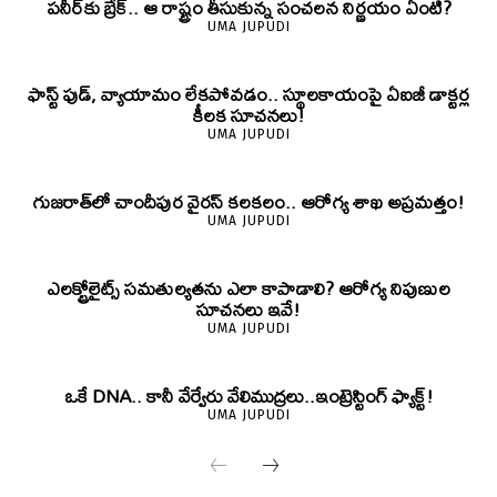
పనీర్‌కు బ్రేక్.. ఆ రాష్ట్రం తీసుకున్న సంచలన నిర్ణయం ఏంటి?
UMA JUPUDI
ఫాస్ట్ ఫుడ్, వ్యాయామం లేకపోవడం.. స్థూలకాయంపై ఏఐజీ డాక్టర్ల
కీలక సూచనలు!
UMA JUPUDI
గుజరాత్‌లో చాందీపుర వైరస్ కలకలం.. ఆరోగ్య శాఖ అప్రమత్తం!
UMA JUPUDI
ఎలక్ట్రోలైట్స్ సమతుల్యతను ఎలా కాపాడాలి? ఆరోగ్య నిపుణుల
సూచనలు ఇవే!
UMA JUPUDI
ఒకే DNA.. కానీ వేర్వేరు వేలిముద్రలు..ఇంట్రెస్టింగ్ ఫ్యాక్ట్!
UMA JUPUDI