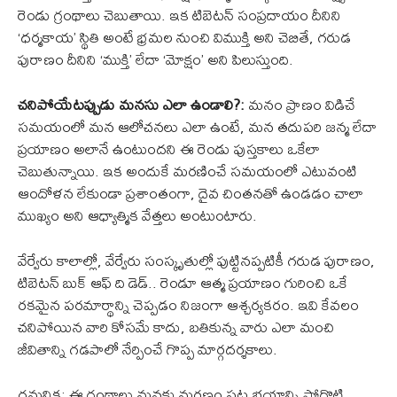
రెండు గ్రంథాలు చెబుతాయి. ఇక టిబెటన్ సంప్రదాయం దీనిని
‘ధర్మకాయ’ స్థితి అంటే భ్రమల నుంచి విముక్తి అని చెబితే, గరుడ
పురాణం దీనిని ‘ముక్తి’ లేదా ‘మోక్షం’ అని పిలుస్తుంది.
చనిపోయేటప్పుడు మనసు ఎలా ఉండాలి?:
మనం ప్రాణం విడిచే
సమయంలో మన ఆలోచనలు ఎలా ఉంటే, మన తదుపరి జన్మ లేదా
ప్రయాణం అలానే ఉంటుందని ఈ రెండు పుస్తకాలు ఒకేలా
చెబుతున్నాయి. ఇక అందుకే మరణించే సమయంలో ఎటువంటి
ఆందోళన లేకుండా ప్రశాంతంగా, దైవ చింతనతో ఉండడం చాలా
ముఖ్యం అని ఆధ్యాత్మిక వేత్తలు అంటుంటారు.
వేర్వేరు కాలాల్లో, వేర్వేరు సంస్కృతుల్లో పుట్టినప్పటికీ గరుడ పురాణం,
టిబెటన్ బుక్ ఆఫ్ ది డెడ్.. రెండూ ఆత్మ ప్రయాణం గురించి ఒకే
రకమైన పరమార్థాన్ని చెప్పడం నిజంగా ఆశ్చర్యకరం. ఇవి కేవలం
చనిపోయిన వారి కోసమే కాదు, బతికున్న వారు ఎలా మంచి
జీవితాన్ని గడపాలో నేర్పించే గొప్ప మార్గదర్శకాలు.
గమనిక: ఈ గ్రంథాలు మనకు మరణం పట్ల భయాన్ని పోగొట్టి,