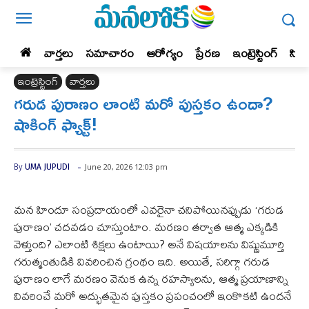
వార్తలు
సమాచారం
ఆరోగ్యం
ప్రేర‌ణ‌
ఇంట్రెస్టింగ్‌
సిన
ఇంట్రెస్టింగ్‌
వార్తలు
గరుడ పురాణం లాంటి మరో పుస్తకం ఉందా?
షాకింగ్ ఫ్యాక్ట్!
-
June 20, 2026 12:03 pm
By
UMA JUPUDI
మన హిందూ సంప్రదాయంలో ఎవరైనా చనిపోయినప్పుడు ‘గరుడ
పురాణం’ చదవడం చూస్తుంటాం. మరణం తర్వాత ఆత్మ ఎక్కడికి
వెళ్తుంది? ఎలాంటి శిక్షలు ఉంటాయి? అనే విషయాలను విష్ణుమూర్తి
గరుత్మంతుడికి వివరించిన గ్రంథం ఇది. అయితే, సరిగ్గా గరుడ
పురాణం లాగే మరణం వెనుక ఉన్న రహస్యాలను, ఆత్మ ప్రయాణాన్ని
వివరించే మరో అద్భుతమైన పుస్తకం ప్రపంచంలో ఇంకొకటి ఉందనే