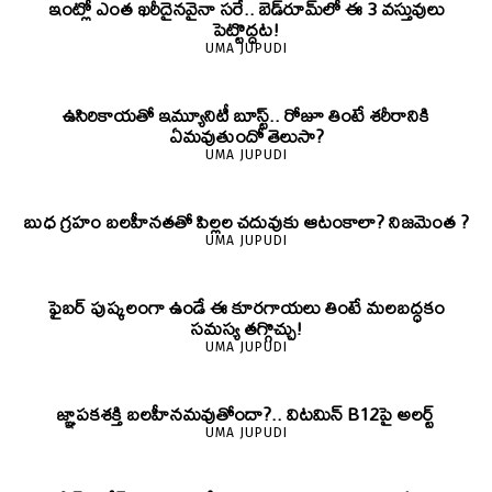
ఇంట్లో ఎంత ఖరీదైనవైనా సరే.. బెడ్‌రూమ్‌లో ఈ 3 వస్తువులు
పెట్టొద్దట!
UMA JUPUDI
ఉసిరికాయతో ఇమ్యూనిటీ బూస్ట్‌.. రోజూ తింటే శరీరానికి
ఏమవుతుందో తెలుసా?
UMA JUPUDI
బుధ గ్రహం బలహీనతతో పిల్లల చదువుకు ఆటంకాలా? నిజమెంత ?
UMA JUPUDI
ఫైబర్‌ పుష్కలంగా ఉండే ఈ కూరగాయలు తింటే మలబద్ధకం
సమస్య తగ్గొచ్చు!
UMA JUPUDI
జ్ఞాపకశక్తి బలహీనమవుతోందా?.. విటమిన్ B12పై అలర్ట్
UMA JUPUDI