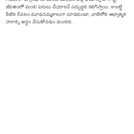
జీవితంలో మంచి పనులు చేయాలనే సద్బుద్ధిని కలిగిస్తాయి. కాబట్టి
వీటిని కేవలం మూఢనమ్మకాలుగా చూడకుండా, వాటిలోని ఆధ్యాత్మిక
సారాన్ని అర్థం చేసుకోవడం మంచిది.