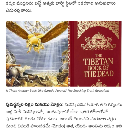
కర్మల ముద్రలను బట్టే ఆత్మకు బార్డో స్థితిలో రకరకాల అనుభవాలు
ఎదురవుతాయి.
Is There Another Book Like Garuda Purana? The Shocking Truth Revealed!
పునర్జన్మల చక్రం మరియు మోక్షం:
మనిషి చనిపోయాక తన కర్మలను
బట్టి మళ్లీ మనిషిగానో, జంతువుగానో లేదా ఇతర లోకాల్లోనో
పుడతారని రెండు చోట్లా ఉంది. అయితే ఈ జనన మరణాల చక్రం
నుంచి విముక్తి పొందడమే (మోక్షం) ఆత్మ యొక్క అంతిమ లక్ష్యం అని