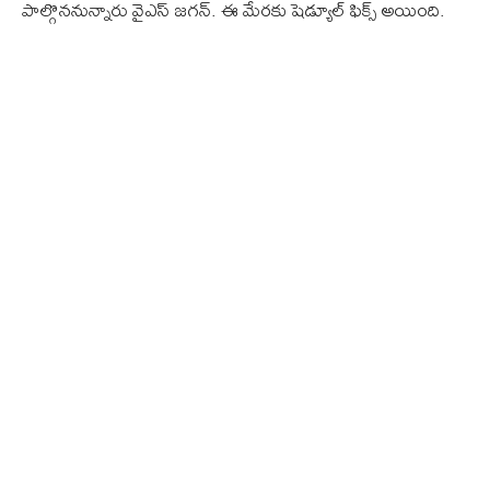
పాల్గొననున్నారు వైఎస్ జగన్. ఈ మేరకు షెడ్యూల్ ఫిక్స్ అయింది.