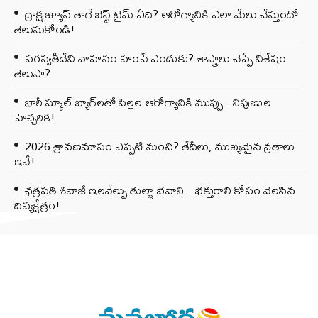
ద్రాక్ష జ్యూస్ తాగే బెస్ట్ టైమ్ ఏది? ఆరోగ్యానికి ఎలా మేలు చేస్తుందో
తెలుసుకోండి!
సరస్వతీదేవి వాహనం హంసే ఎందుకు? శాస్త్రాలు చెప్పే విశేషం
తెలుసా?
భారీ స్కూల్ బ్యాగ్‌లతో పిల్లల ఆరోగ్యానికి ముప్పు.. నిపుణుల
హెచ్చరిక!
2026 శ్రావణమాసం ఎప్పటి నుంచి? తేదీలు, ముఖ్యమైన వ్రతాలు
ఇవే!
ఛత్రపతి శివాజీ ఇలవేల్పు తుల్జా భవాని.. భక్తురాలి కోసం వెలసిన
దివ్యక్షేత్రం!