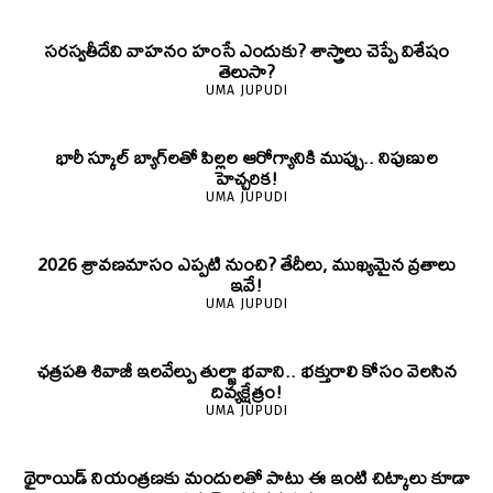
సరస్వతీదేవి వాహనం హంసే ఎందుకు? శాస్త్రాలు చెప్పే విశేషం
తెలుసా?
UMA JUPUDI
భారీ స్కూల్ బ్యాగ్‌లతో పిల్లల ఆరోగ్యానికి ముప్పు.. నిపుణుల
హెచ్చరిక!
UMA JUPUDI
2026 శ్రావణమాసం ఎప్పటి నుంచి? తేదీలు, ముఖ్యమైన వ్రతాలు
ఇవే!
UMA JUPUDI
ఛత్రపతి శివాజీ ఇలవేల్పు తుల్జా భవాని.. భక్తురాలి కోసం వెలసిన
దివ్యక్షేత్రం!
UMA JUPUDI
థైరాయిడ్ నియంత్రణకు మందులతో పాటు ఈ ఇంటి చిట్కాలు కూడా