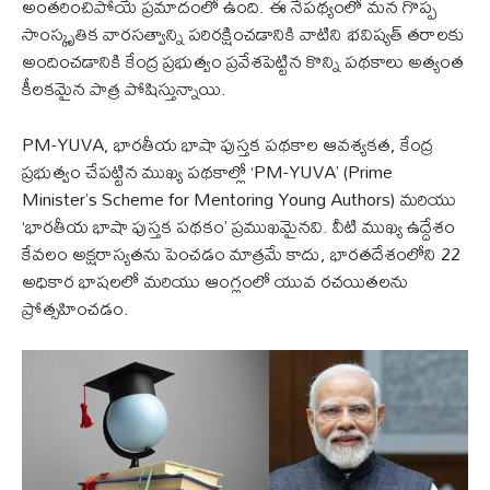
అంతరించిపోయే ప్రమాదంలో ఉంది. ఈ నేపథ్యంలో మన గొప్ప
సాంస్కృతిక వారసత్వాన్ని పరిరక్షించడానికి వాటిని భవిష్యత్ తరాలకు
అందించడానికి కేంద్ర ప్రభుత్వం ప్రవేశపెట్టిన కొన్ని పథకాలు అత్యంత
కీలకమైన పాత్ర పోషిస్తున్నాయి.
PM-YUVA, భారతీయ భాషా పుస్తక పథకాల ఆవశ్యకత, కేంద్ర
ప్రభుత్వం చేపట్టిన ముఖ్య పథకాల్లో ‘PM-YUVA’ (Prime
Minister’s Scheme for Mentoring Young Authors) మరియు
‘భారతీయ భాషా పుస్తక పథకం’ ప్రముఖమైనవి. వీటి ముఖ్య ఉద్దేశం
కేవలం అక్షరాస్యతను పెంచడం మాత్రమే కాదు, భారతదేశంలోని 22
అధికార భాషలలో మరియు ఆంగ్లంలో యువ రచయితలను
ప్రోత్సహించడం.