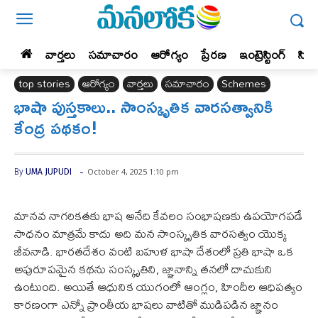
వార్తలు
సమాచారం
ఆరోగ్యం
ప్రేర‌ణ‌
ఇంట్రెస్టింగ్‌
సిన
top stories
ఆరోగ్యం
వార్తలు
సమాచారం
Schemes
భాషా పుస్తకాలు.. సాంస్కృతిక వారసత్వానికి
కేంద్ర పథకం!
-
October 4, 2025 1:10 pm
By
UMA JUPUDI
మానవ నాగరికతకు భాష అనేది కేవలం సంభాషణకు ఉపయోగపడే
సాధనం మాత్రమే కాదు అది మన సాంస్కృతిక వారసత్వం యొక్క
జీవనాడి. భారతదేశం వంటి బహుళ భాషా దేశంలో ప్రతి భాషా ఒక
అపురూపమైన కథను సంస్కృతిని, జ్ఞానాన్ని తనలో దాచుకుని
ఉంటుంది. అయితే ఆధునిక యుగంలో ఆంగ్లం, హిందీల ఆధిపత్యం
కారణంగా ఎన్నో ప్రాంతీయ భాషలు వాటితో ముడిపడిన జ్ఞానం