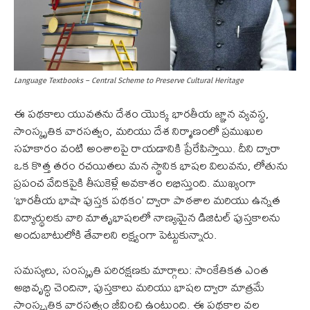
Language Textbooks – Central Scheme to Preserve Cultural Heritage
ఈ పథకాలు యువతను దేశం యొక్క భారతీయ జ్ఞాన వ్యవస్థ,
సాంస్కృతిక వారసత్వం, మరియు దేశ నిర్మాణంలో ప్రముఖుల
సహకారం వంటి అంశాలపై రాయడానికి ప్రేరేపిస్తాయి. దీని ద్వారా
ఒక కొత్త తరం రచయితలు మన స్థానిక భాషల విలువను, లోతును
ప్రపంచ వేదికపైకి తీసుకెళ్లే అవకాశం లభిస్తుంది. ముఖ్యంగా
‘భారతీయ భాషా పుస్తక పథకం’ ద్వారా పాఠశాల మరియు ఉన్నత
విద్యార్థులకు వారి మాతృభాషలలో నాణ్యమైన డిజిటల్ పుస్తకాలను
అందుబాటులోకి తేవాలని లక్ష్యంగా పెట్టుకున్నారు.
సమస్యలు, సంస్కృతి పరిరక్షణకు మార్గాలు: సాంకేతికత ఎంత
అభివృద్ధి చెందినా, పుస్తకాలు మరియు భాషల ద్వారా మాత్రమే
సాంస్కృతిక వారసత్వం జీవించి ఉంటుంది. ఈ పథకాల వల్ల