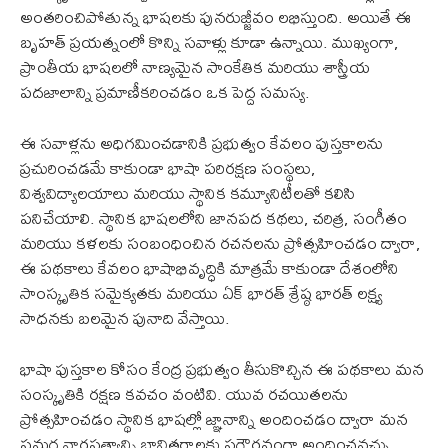
అంతరించిపోతున్న భాషలకు పునరుజ్జీవం లభిస్తుంది. అయితే ఈ
బృహత్ ప్రయత్నంలో కొన్ని సవాళ్లు కూడా ఉన్నాయి. ముఖ్యంగా,
ప్రాంతీయ భాషలలో నాణ్యమైన సాంకేతిక మరియు శాస్త్రీయ
పదజాలాన్ని ప్రమాణీకరించడం ఒక పెద్ద సమస్య.
ఈ సవాళ్లను అధిగమించడానికి ప్రభుత్వం కేవలం పుస్తకాలను
ప్రచురించడమే కాకుండా భాషా పరిరక్షణ సంస్థలు,
విశ్వవిద్యాలయాలు మరియు స్థానిక కమ్యూనిటీలతో కలిసి
పనిచేయాలి. స్థానిక భాషలలోని జానపద కథలు, చరిత్ర, సంగీతం
మరియు కళలకు సంబంధించిన రచనలను ప్రోత్సహించడం ద్వారా,
ఈ పథకాలు కేవలం భాషాభివృద్ధికి మాత్రమే కాకుండా దేశంలోని
సాంస్కృతిక సమైక్యతకు మరియు ఏక్ భారత్ శ్రేష్ఠ భారత్ లక్ష్య
సాధనకు బలమైన పునాది వేస్తాయి.
భాషా పుస్తకాల కోసం కేంద్ర ప్రభుత్వం తీసుకొచ్చిన ఈ పథకాలు మన
సంస్కృతికి రక్షణ కవచం వంటివి. యువ రచయితలను
ప్రోత్సహించడం స్థానిక భాషల్లో జ్ఞానాన్ని అందించడం ద్వారా మన
సమగ్ర వారసత్వాన్ని భావితరాలకు సగౌరవంగా అందించవచ్చు.