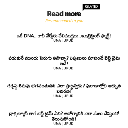
RELATED
Read more
Recommended to you
ఒకే DNA.. కానీ వేర్వేరు వేలిముద్రలు..ఇంట్రెస్టింగ్ ఫ్యాక్ట్!
UMA JUPUDI
పడుకునే ముందు పెరుగు తినొచ్చా? నిపుణులు సూచించే బెస్ట్ టైమ్
ఇదే!
UMA JUPUDI
గర్భస్థ శిశువు భగవంతుడిని ఎలా ప్రార్థిస్తాడు? పురాణాల్లోని అద్భుత
వివరణ!
UMA JUPUDI
ద్రాక్ష జ్యూస్ తాగే బెస్ట్ టైమ్ ఏది? ఆరోగ్యానికి ఎలా మేలు చేస్తుందో
తెలుసుకోండి!
UMA JUPUDI