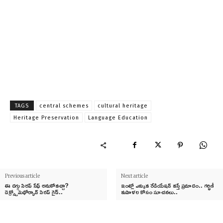
TAGS
central schemes
cultural heritage
Heritage Preservation
Language Education
Previous article
Next article
ఈ దగ్గు సిరప్ సేఫ్ అనుకోవచ్చా?
ఇంట్లో ఎక్కువ రేడియేషన్ వస్తే ప్రమాదం.. గర్భిణీ
డెక్స్ట్రోమెథోర్ఫాన్ సిరప్ గైడ్..
మహిళల కోసం సూచనలు..