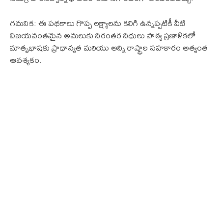
గమనిక: ఈ పథకాలు గొప్ప లక్ష్యాలను కలిగి ఉన్నప్పటికీ వీటి
విజయవంతమైన అమలుకు నిరంతర నిధులు పాఠ్య ప్రణాళికలో
మాతృభాషకు ప్రాధాన్యత మరియు అన్ని రాష్ట్రాల సహకారం అత్యంత
ఆవశ్యకం.