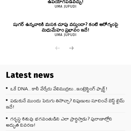
ఉపయోగపడవచ్చు!
UMA JUPUDI
షుగర్ ఉన్నవారికి మసక చూపు వస్తుందా? కంటి ఆరోగ్యంపై
మధుమేహం ప్రభావం ఇదే!
UMA JUPUDI
Latest news
ఒకే DNA.. కానీ వేర్వేరు వేలిముద్రలు..ఇంట్రెస్టింగ్ ఫ్యాక్ట్!
పడుకునే ముందు పెరుగు తినొచ్చా? నిపుణులు సూచించే బెస్ట్ టైమ్
ఇదే!
గర్భస్థ శిశువు భగవంతుడిని ఎలా ప్రార్థిస్తాడు? పురాణాల్లోని
అద్భుత వివరణ!