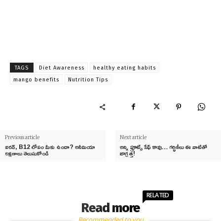
TAGS
Diet Awareness
healthy eating habits
mango benefits
Nutrition Tips
Previous article
Next article
ఐరన్, B12 లోపం మీకు ఉందా? అనీమియా
అన్ని ఫ్రూట్స్ సేఫ్ కావు… గర్భిణీలు ఈ వాటితో
లక్షణాలు తెలుసుకోండి
జాగ్రత్త!
RELATED
Read more
Recommended to you