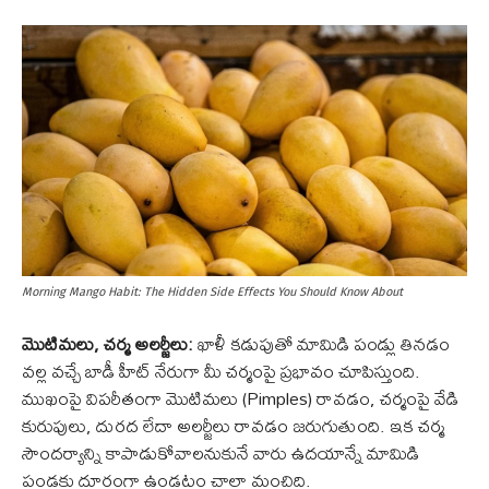
Morning Mango Habit: The Hidden Side Effects You Should Know About
మొటిమలు, చర్మ అలర్జీలు:
ఖాళీ కడుపుతో మామిడి పండ్లు తినడం
వల్ల వచ్చే బాడీ హీట్ నేరుగా మీ చర్మంపై ప్రభావం చూపిస్తుంది.
ముఖంపై విపరీతంగా మొటిమలు (Pimples) రావడం, చర్మంపై వేడి
కురుపులు, దురద లేదా అలర్జీలు రావడం జరుగుతుంది. ఇక చర్మ
సౌందర్యాన్ని కాపాడుకోవాలనుకునే వారు ఉదయాన్నే మామిడి
పండ్లకు దూరంగా ఉండటం చాలా మంచిది.