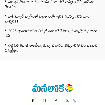
సరస్వతీదేవి వాహనం హంసే ఎందుకు? శాస్త్రాలు చెప్పే విశేషం
తెలుసా?
భారీ స్కూల్ బ్యాగ్‌లతో పిల్లల ఆరోగ్యానికి ముప్పు.. నిపుణుల
హెచ్చరిక!
2026 శ్రావణమాసం ఎప్పటి నుంచి? తేదీలు, ముఖ్యమైన వ్రతాలు
ఇవే!
ఛత్రపతి శివాజీ ఇలవేల్పు తుల్జా భవాని.. భక్తురాలి కోసం వెలసిన
దివ్యక్షేత్రం!