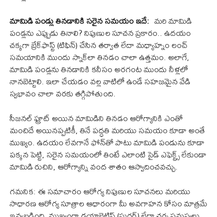
మామిడి పండ్లు తినడానికి సరైన సమయం ఇదే:
మరి మామిడి
పండ్లను ఎప్పుడు తినాలి? నిపుణుల సూచన ప్రకారం.. ఉదయం
చక్కగా బ్రేక్‌ఫాస్ట్ (టిఫిన్) చేసిన తర్వాత లేదా మధ్యాహ్నం లంచ్
సమయానికి ముందు స్నాక్‌లా తినడం చాలా ఉత్తమం. అలాగే,
మామిడి పండ్లను తినడానికి కనీసం అరగంట ముందు నీళ్లలో
నానబెట్టాలి. ఇలా చేయడం వల్ల వాటిలో ఉండే సహజమైన వేడి
స్వభావం చాలా వరకు తగ్గిపోతుంది.
సీజనల్ ఫ్రూట్ అయిన మామిడిని తినడం ఆరోగ్యానికి ఎంతో
మంచిదే అయినప్పటికీ, తినే పద్ధతి మరియు సమయం కూడా అంతే
ముఖ్యం. ఉదయం లేవగానే ఫోన్‌తో పాటు మామిడి పండును కూడా
పక్కన పెట్టి, సరైన సమయంలో తింటే ఎలాంటి సైడ్ ఎఫెక్ట్స్ లేకుండా
మామిడి రుచిని, ఆరోగ్యాన్ని వంద శాతం ఆస్వాదించవచ్చు.
గమనిక: ఈ సమాచారం ఆరోగ్య నిపుణుల సూచనలు మరియు
సాధారణ ఆరోగ్య సూత్రాల ఆధారంగా మీ అవగాహన కోసం మాత్రమే
ఇవ్వబడింది. ముఖ్యంగా డయాబెటిస్ (షుగర్) లేదా చర్మ సమస్యలు