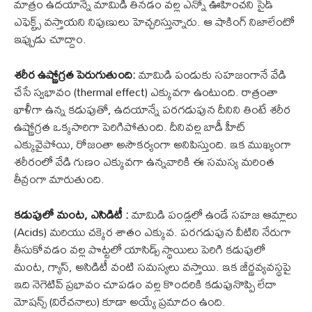
మాత్రం ఉదయాన్నే మామిడి తినడం వల్ల ఎన్నో ఊహించని సైడ్
ఎఫెక్ట్స్ వస్తాయని నిపుణులు హెచ్చరిస్తున్నారు. ఆ షాకింగ్ నిజాలేంటో
ఇప్పుడు చూద్దాం.
శరీర ఉష్ణోగ్రత పెరుగుతుంది:
మామిడి పండుకు సహజంగానే వేడి
చేసే స్వభావం (thermal effect) ఎక్కువగా ఉంటుంది. రాత్రంతా
ఖాళీగా ఉన్న కడుపుతో, ఉదయాన్నే పరగడుపున దీనిని తింటే శరీర
ఉష్ణోగ్రత ఒక్కసారిగా పెరిగిపోతుంది. దీనివల్ల బాడీ హీట్
ఎక్కువైపోయి, రోజంతా అసౌకర్యంగా అనిపిస్తుంది. ఇక ముఖ్యంగా
శరీరంలో వేడి గుణం ఎక్కువగా ఉన్నవారికి ఈ సమస్య మరింత
తీవ్రంగా మారుతుంది.
కడుపులో మంట, ఎసిడిటీ :
మామిడి పండ్లలో ఉండే సహజ ఆమ్లాలు
(Acids) మరియు చక్కెర శాతం ఎక్కువ. పరగడుపున వీటిని నేరుగా
తీసుకోవడం వల్ల పొట్టలో యాసిడ్స్ స్థాయిలు పెరిగి కడుపులో
మంట, గ్యాస్, అసిడిటీ వంటి సమస్యలు వస్తాయి. ఇక జీర్ణవ్యవస్థపై
ఇది నెగెటివ్ ప్రభావం చూపడం వల్ల కొందరికి కడుపునొప్పి లేదా
మోషన్స్ (విరేచనాలు) కూడా అయ్యే ప్రమాదం ఉంది.