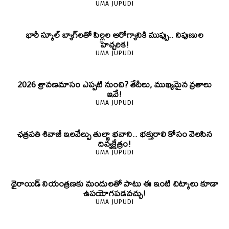
UMA JUPUDI
భారీ స్కూల్ బ్యాగ్‌లతో పిల్లల ఆరోగ్యానికి ముప్పు.. నిపుణుల
హెచ్చరిక!
UMA JUPUDI
2026 శ్రావణమాసం ఎప్పటి నుంచి? తేదీలు, ముఖ్యమైన వ్రతాలు
ఇవే!
UMA JUPUDI
ఛత్రపతి శివాజీ ఇలవేల్పు తుల్జా భవాని.. భక్తురాలి కోసం వెలసిన
దివ్యక్షేత్రం!
UMA JUPUDI
థైరాయిడ్ నియంత్రణకు మందులతో పాటు ఈ ఇంటి చిట్కాలు కూడా
ఉపయోగపడవచ్చు!
UMA JUPUDI