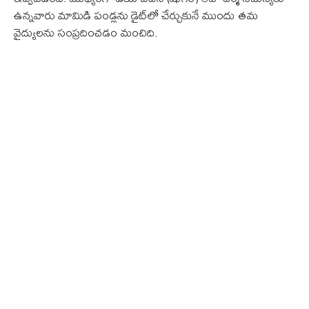
ఉన్నవారు మామిడి పండ్లను డైట్‌లో చేర్చుకునే ముందు తమ
వైద్యులను సంప్రదించడం మంచిది.