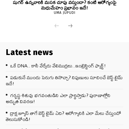
షుగర్ ఉన్నవారికి మసక చూపు వస్తుందా? కంటి ఆరోగ్యంపై
మధుమేహం ప్రభావం ఇదే!
UMA JUPUDI
Latest news
ఒకే DNA.. కానీ వేర్వేరు వేలిముద్రలు..ఇంట్రెస్టింగ్ ఫ్యాక్ట్!
పడుకునే ముందు పెరుగు తినొచ్చా? నిపుణులు సూచించే బెస్ట్ టైమ్
ఇదే!
గర్భస్థ శిశువు భగవంతుడిని ఎలా ప్రార్థిస్తాడు? పురాణాల్లోని
అద్భుత వివరణ!
ద్రాక్ష జ్యూస్ తాగే బెస్ట్ టైమ్ ఏది? ఆరోగ్యానికి ఎలా మేలు చేస్తుందో
తెలుసుకోండి!