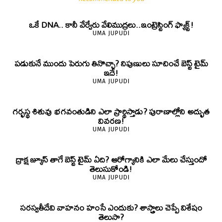
ఒకే DNA.. కానీ వేర్వేరు వేలిముద్రలు..ఇంట్రెస్టింగ్ ఫ్యాక్ట్!
UMA JUPUDI
పడుకునే ముందు పెరుగు తినొచ్చా? నిపుణులు సూచించే బెస్ట్ టైమ్
ఇదే!
UMA JUPUDI
గర్భస్థ శిశువు భగవంతుడిని ఎలా ప్రార్థిస్తాడు? పురాణాల్లోని అద్భుత
వివరణ!
UMA JUPUDI
ద్రాక్ష జ్యూస్ తాగే బెస్ట్ టైమ్ ఏది? ఆరోగ్యానికి ఎలా మేలు చేస్తుందో
తెలుసుకోండి!
UMA JUPUDI
సరస్వతీదేవి వాహనం హంసే ఎందుకు? శాస్త్రాలు చెప్పే విశేషం
తెలుసా?