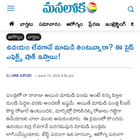
వార్తలు
సమాచారం
ఆరోగ్యం
ప్రేర‌ణ‌
ఇంట్రెస్టింగ్‌
సిన
ఆరోగ్యం
వార్తలు
ఉదయం లేవగానే మామిడి తింటున్నారా? ఈ సైడ్
ఎఫెక్ట్స్ షాక్ ఇస్తాయి!
-
June 13, 2026 4:30 pm
By
UMA JUPUDI
పండ్లలో రా రారాజు అయిన మామిడి పండు అంటే చిన్న పిల్లల
నుండి పెద్దల వరకు అందరికీ ఇష్టమే. అయితే మామిడి పండ్ల సీజన్
కొద్ది రోజులే ఉంటుందని, మార్కెట్లో దొరికినన్ని రోజులు గట్టిగా
తినేయాలని చాలా మంది అనుకుంటారు. ఈ క్రమంలో కొందరు
ఉదయం నిద్ర లేవగానే పరగడుపున మామిడి పండ్లను
లాగించేస్తుంటారు. టేస్ట్ పరంగా ఇది బాగున్నా, ఆరోగ్య పరంగా