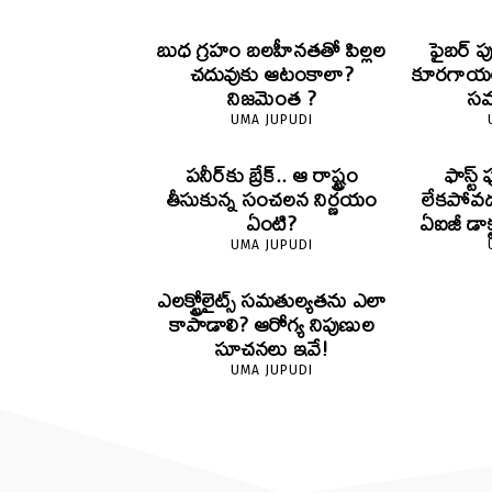
బుధ గ్రహం బలహీనతతో పిల్లల
ఫైబర్‌ 
చదువుకు ఆటంకాలా?
కూరగాయల
నిజమెంత ?
సమస
UMA JUPUDI
పనీర్‌కు బ్రేక్.. ఆ రాష్ట్రం
ఫాస్ట
తీసుకున్న సంచలన నిర్ణయం
లేకపోవడ
ఏంటి?
ఏఐజీ డాక
UMA JUPUDI
ఎలక్ట్రోలైట్స్ సమతుల్యతను ఎలా
కాపాడాలి? ఆరోగ్య నిపుణుల
సూచనలు ఇవే!
UMA JUPUDI