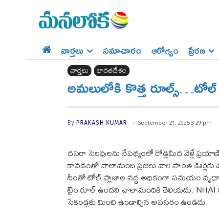
వార్తలు
సమాచారం
ఆరోగ్యం
ప్రేర‌ణ‌
వార్తలు
భారతదేశం
అమ‌లులోకి కొత్త రూల్స్‌…టోల్ ప
-
September 21, 2025 3:29 pm
By
PRAKASH KUMAR
దసరా సెలవులను నేపథ్యంలో రోడ్లమీద వెళ్లే ప్రయాణ
కావడంతో చాలామంది ప్రజలు వారి సొంత ఊర్లకు వెళ్తు
దీంతో టోల్ ప్లాజాల వద్ద అధికంగా సమయం వృధా 
టైం రూల్ ఉందని చాలామందికి తెలియదు. NHAI సర్
సెకండ్లకు మించి ఉండాల్సిన అవసరం ఉండదు.