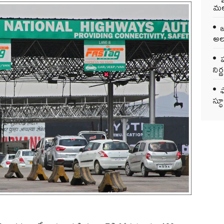
మలబ
అలర
ప
ని
స్థ