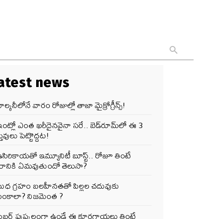
atest news
ాల్కనీలోనే వారం రోజుల్లో తాజా మైక్రోగ్రీన్స్‌!
ంట్లో ఎంత ఖరీదైనవైనా సరే.. బెడ్‌రూమ్‌లో ఈ 3
తువులు పెట్టొద్దట!
సిరికాయతో ఇమ్యూనిటీ బూస్ట్‌.. రోజూ తింటే
ీరానికి ఏమవుతుందో తెలుసా?
బుధ గ్రహం బలహీనతతో పిల్లల చదువుకు
ంకాలా? నిజమెంత ?
ఫైబర్‌ పుష్కలంగా ఉండే ఈ కూరగాయలు తింటే