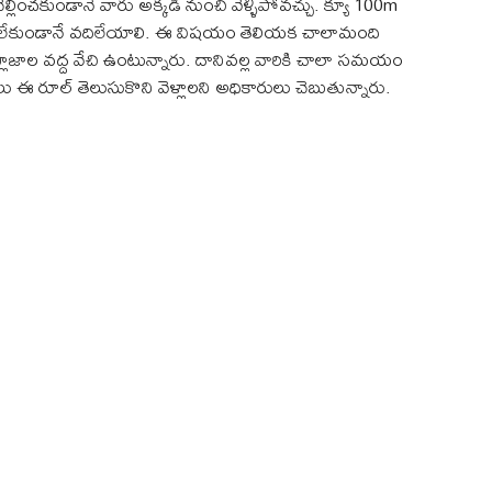
్లించకుండానే వారు అక్కడి నుంచి వెళ్ళిపోవచ్చు. క్యూ 100m
 లేకుండానే వదిలేయాలి. ఈ విషయం తెలియక చాలామంది
లాజాల వద్ద వేచి ఉంటున్నారు. దానివల్ల వారికి చాలా సమయం
రూల్ తెలుసుకొని వెళ్లాలని అధికారులు చెబుతున్నారు.