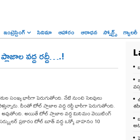
ఇంట్రెస్టింగ్‌
సినిమా
ఆహారం
ఆరాధన
స్పోర్ట్స్‌
గ్యాలరీ
్లాజాల వద్ద రద్దీ….!
L
బ
ఇ
వస్
ికుల సంఖ్య భారీగా పెరుగుతోంది. నేటి నుంచి సెలవులు
ఉ
న్నారు. దీంతో టోల్ ప్లాజాల వద్ద రద్దీ భారీగా పెరుగుతోంది.
శర
అవుతోంది. అయితే టోల్ ప్లాజాల వద్ద మినిమం వెయిటింగ్
క్యులర్ ప్రకారం టోల్ బూత్ వద్ద ఒక్కో వాహనం 10
ఆట