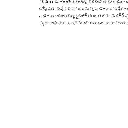
100m+ దూరంలో వెహికల్స్ నిలిచిపోతే టోల్ ఫీజు చెల
లోపునకు వచ్చేవరకు ముందున్న వాహనాలను ఫీజు
వాహనాదారులు క్యూ లైన్లలో గంటల తరబడి టోల్ ప్
వృధా అవుతుంది. ఇకనుంచి అయినా వాహనదారులు ఈ 