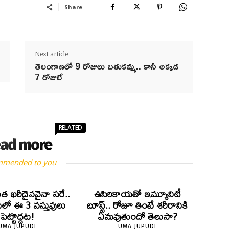
Share
Next article
తెలంగాణ‌లో 9 రోజులు బ‌తుక‌మ్మ‌.. కానీ అక్క‌డ
7 రోజులే
RELATED
ad more
mmended to you
త ఖరీదైనవైనా సరే..
ఉసిరికాయతో ఇమ్యూనిటీ
్‌లో ఈ 3 వస్తువులు
బూస్ట్‌.. రోజూ తింటే శరీరానికి
పెట్టొద్దట!
ఏమవుతుందో తెలుసా?
UMA JUPUDI
UMA JUPUDI