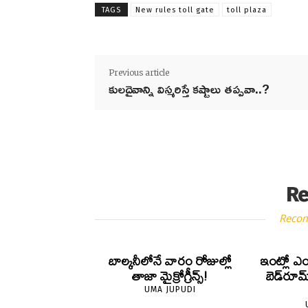
TAGS
New rules toll gate
toll plaza
Previous article
కులదైవాన్ని విస్మరిస్తే కష్టాలు తప్పవా..?
Re
Reco
బాల్కనీలోనే వారం రోజుల్లో
ఇంట్లో ఎం
తాజా మైక్రోగ్రీన్స్‌!
బెడ్‌రూమ
UMA JUPUDI