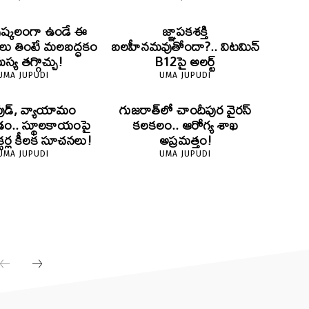
పుష్కలంగా ఉండే ఈ
జ్ఞాపకశక్తి
ు తింటే మలబద్ధకం
బలహీనమవుతోందా?.. విటమిన్
్య తగ్గొచ్చు!
B12పై అలర్ట్
UMA JUPUDI
UMA JUPUDI
్ ఫుడ్, వ్యాయామం
గుజరాత్‌లో చాందీపుర వైరస్
ం.. స్థూలకాయంపై
కలకలం.. ఆరోగ్య శాఖ
్టర్ల కీలక సూచనలు!
అప్రమత్తం!
UMA JUPUDI
UMA JUPUDI