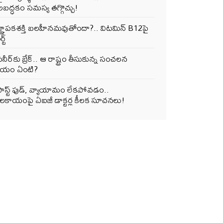
ద్ధకం సమస్య తగ్గొచ్చు!
జ్ఞాపకశక్తి బలహీనమవుతోందా?.. విటమిన్ B12పై
్ట్
నీర్‌కు బ్రేక్.. ఆ రాష్ట్రం తీసుకున్న సంచలన
ర్ణయం ఏంటి?
ఫాస్ట్ ఫుడ్, వ్యాయామం లేకపోవడం..
ూలకాయంపై ఏఐజీ డాక్టర్ల కీలక సూచనలు!