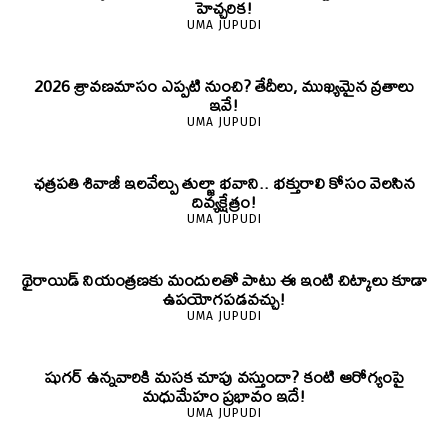
హెచ్చరిక!
UMA JUPUDI
2026 శ్రావణమాసం ఎప్పటి నుంచి? తేదీలు, ముఖ్యమైన వ్రతాలు
ఇవే!
UMA JUPUDI
ఛత్రపతి శివాజీ ఇలవేల్పు తుల్జా భవాని.. భక్తురాలి కోసం వెలసిన
దివ్యక్షేత్రం!
UMA JUPUDI
థైరాయిడ్ నియంత్రణకు మందులతో పాటు ఈ ఇంటి చిట్కాలు కూడా
ఉపయోగపడవచ్చు!
UMA JUPUDI
షుగర్ ఉన్నవారికి మసక చూపు వస్తుందా? కంటి ఆరోగ్యంపై
మధుమేహం ప్రభావం ఇదే!
UMA JUPUDI