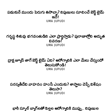
పడుకునే ముందు పెరుగు తినొచ్చా? నిపుణులు సూచించే బెస్ట్ టైమ్
ఇదే!
UMA JUPUDI
గర్భస్థ శిశువు భగవంతుడిని ఎలా ప్రార్థిస్తాడు? పురాణాల్లోని అద్భుత
వివరణ!
UMA JUPUDI
ద్రాక్ష జ్యూస్ తాగే బెస్ట్ టైమ్ ఏది? ఆరోగ్యానికి ఎలా మేలు చేస్తుందో
తెలుసుకోండి!
UMA JUPUDI
సరస్వతీదేవి వాహనం హంసే ఎందుకు? శాస్త్రాలు చెప్పే విశేషం
తెలుసా?
UMA JUPUDI
భారీ స్కూల్ బ్యాగ్‌లతో పిల్లల ఆరోగ్యానికి ముప్పు.. నిపుణుల