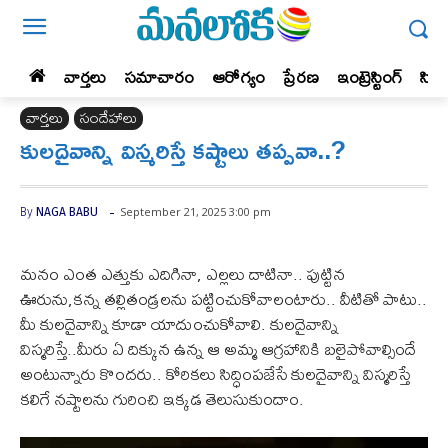
వార్తలు
సమాచారం
ఆరోగ్యం
ప్రేర‌ణ‌
ఇంట్రెస్టింగ్‌
సిన
వార్తలు
సందేహాలు
కులదైవాన్ని విస్మరిస్తే కష్టాలు తప్పవా..?
-
September 21, 2025 3:00 pm
By
NAGA BABU
మనం ఎంత ఎత్తుకు ఎదిగినా, ఎల్లలు దాటినా.. పుట్టిన
ఊరును,కన్న తల్లితండ్రలను పట్టించుకోవాలంటారు.. వీటితో పాటు..
మీ కులదైవాన్ని కూడా యాదుంచుకోవాలి. కులదైవాన్ని
విస్మరిస్తే..మీరు ఏ దిక్కున ఉన్న ఆ అమ్మ ఆగ్రహానికి బలైపోవాల్సిందే
అంటున్నారు కొందరు.. కోరికలు సిద్ధింపజేసే కులదైవాన్ని విస్మరిస్తే
కలిగే నష్టాలను గురించి ఇక్కడ తెలుసుకుందాం.