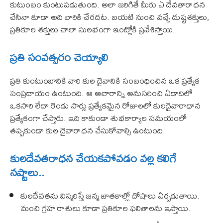
కుటుంబం కుంటుపడుతుంది. అలా జరిగితే మీరు ఏ దేవతారాధన
చేసినా కూడా అది వారికి చేరదట. బయటి నుంచి వచ్చే దుష్టశక్తులు,
ప్రతికూల శక్తులు చాలా సులభంగా ఇంట్లోకి ప్రవేశిస్తాయి.
ప్రతి సంవత్సరం చెయ్యాలి
ప్రతి కుంటుంబానికి వారి కుల దైవానికి సంబంధించిన ఒక ప్రత్యేక
సంప్రదాయం ఉంటుంది. ఆ ఆచారాన్ని అనుసరించి ఏడాదిలో
ఒకసారి లేదా రెండు సార్లు ప్రత్యేకమైన రోజులలో కులదైవారాధాన
ప్రత్యేకంగా చేస్తారు. ఇది కాకుండా శుభకార్యాల సమయంలో
తప్పకుండా కుల దైవారాధన చేసుకోవాల్సి ఉంటుంది.
కులదేవతరాధన చేయకపోవడం వల్ల కలిగే
నష్టాలు..
కులదేవతను విస్మరిస్తే జన్మ జాతకాల్లో దోషాలు ఏర్పడుతాయి.
మంచి గ్రహ రాశులు కూడా ప్రతికూల ఫలితాలను ఇస్తాయి.