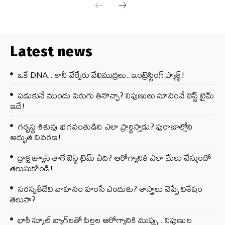
Latest news
ఒకే DNA.. కానీ వేర్వేరు వేలిముద్రలు..ఇంట్రెస్టింగ్ ఫ్యాక్ట్!
పడుకునే ముందు పెరుగు తినొచ్చా? నిపుణులు సూచించే బెస్ట్ టైమ్
ఇదే!
గర్భస్థ శిశువు భగవంతుడిని ఎలా ప్రార్థిస్తాడు? పురాణాల్లోని
అద్భుత వివరణ!
ద్రాక్ష జ్యూస్ తాగే బెస్ట్ టైమ్ ఏది? ఆరోగ్యానికి ఎలా మేలు చేస్తుందో
తెలుసుకోండి!
సరస్వతీదేవి వాహనం హంసే ఎందుకు? శాస్త్రాలు చెప్పే విశేషం
తెలుసా?
భారీ స్కూల్ బ్యాగ్‌లతో పిల్లల ఆరోగ్యానికి ముప్పు.. నిపుణుల