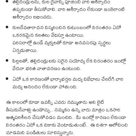
తల్లిదండ్రులను, కుల దైవాన్ని పూజించి వారి ఆశీర్వాదం
తప్పకుండా తీసుకోవాలి. వారి ఆశీర్వాదం లేకుండా ఇంకెలాంటి
ఆశీర్వాదం లభించదు.
కులదేవతారాధన విస్మరించిన కుటుంబంలో నిరంతరం ఏదో
ఒకరకమైన కలతలు వేధిస్తూ ఉంటాయి.
పరిసరాల్లో ఉండే వ్యక్తులతో కూడా అనవసరపు స్పర్థలు
ఏర్పడుతాయి.
పిల్లలతో, తల్లిదండ్రులకు సరైన సయోధ్య లేక నిరంతరం ఇంట్లో
వేదనా భరిత వాతావరణం ఉంటుంది.
ఏదో ఒక కారణంతో భార్యాభర్తల మధ్య విబేధాలు చేలరేగి వారి
మధ్య ఆనందం లేకుండా పోతుంది.
ఈ కాలంలో కూడా ఇవన్నీ ఎవరు నమ్ముతారు అని లైట్‌
తీసుకునేవాళ్లు ఉండొచ్చు.. నమ్మకం ఉన్న వారు మాత్రం ఒకసారి
ఆత్మపరిశీలన చేసుకోవడం మంచిది.. మీ ఇంట్లో కారణం లేకుండా
నిరంతరం ఏదో ఒక చికాకు వెంటాడుతుంటే.. ఈ దిశగా ఆలోచించి
చూడమని పండితులు సూచిస్తున్నారు.