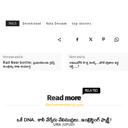
TAGS
Devotional
Kula Deivam
top stories
Previous article
Next article
Rail Neer bottle: ప్రయాణికులకు రైల్వే
అమ‌లులోకి కొత్త రూల్స్‌…టోల్ ప్లాజాల వద్ద
మంత్రిత్వ శాఖ శుభవార్త
రద్దీ….!
RELATED
Read more
Recommended to you
ఒకే DNA.. కానీ వేర్వేరు వేలిముద్రలు..ఇంట్రెస్టింగ్ ఫ్యాక్ట్!
UMA JUPUDI