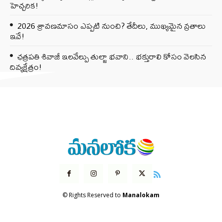
హెచ్చరిక!
2026 శ్రావణమాసం ఎప్పటి నుంచి? తేదీలు, ముఖ్యమైన వ్రతాలు
ఇవే!
ఛత్రపతి శివాజీ ఇలవేల్పు తుల్జా భవాని.. భక్తురాలి కోసం వెలసిన
దివ్యక్షేత్రం!
© Rights Reserved to
Manalokam