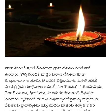
చాలా మందికి ఇంటి దేవతలుగా గ్రామ దేవతల వంటి వారే
ఉంటారు. కొద్ది మందికి మాత్రం పురాణ దేవతలు కూడా
కులదైవాలుగా ఉంటారు. కొందరికి దక్షిణామూర్తి, మరికొందరికి
హయగ్రీవుడు కులదైవాలుగా ఉంటే మరి కొందరికి నరసింహస్వామి,
వేంకటేశ్వరుడు, శ్రీరాముడు, పాండురంగడు ఇంటి దేవుళ్లుగా
ఉంటారు. గృహంలో జరిగే ఏ శుభకార్యంలోనైనా గృహస్థులు ఈ
దేవతలకు ప్రాధాన్యతను ఇచ్చి మొదట పూజించి తర్వాత ఇతర