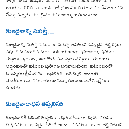
కార్యక్రమాలు జరుపుకోవడం ఆనవాయితీ. కుటుంబంలో సుఖ
శాంతులు నిలిచి ఉండాలని పూర్వీకుల నుంచి కూడా కులదేవతారాధన
చేస్తూ వచ్చారు. కుల దైవం కుటుంబాన్ని కాపాడుతుంది.
కులదైవాన్ని మరిస్తే…
కులదైవాన్ని మరిస్తే కుటుంబం చుట్టూ ఆవరించి ఉన్న దైవ శక్తి రక్షణ
చక్రం కనుమరుగవుతుంది. దీని కారణంగా ప్రమాదాలు, ప్రతికూల
శక్తుల విజృంబణ, అనారోగ్య సమస్యలు వస్తాయి.. రకరకాల
అడ్డంకులతో కుటుంబ పురోగతి దిగజారుతుంది. కుటుంబంలో
సంస్కారం క్షీణించడం, అనైతికత, అసమ్మతి, అశాంతి
చెలరేగుతాయి. గ్రహచారం బాగున్నా కుటుంబంలో సంక్షేమం
ఉండదు.
కులదైవారాధన తప్పనిసరి
కులదైవానికి సముచిత స్థానం ఇవ్వక పోయినా, సరైన గౌరవం
దక్కకపోయినా, సరైన రీతిలో ఆరాధించకపోయినా వారి శక్తి నశించి