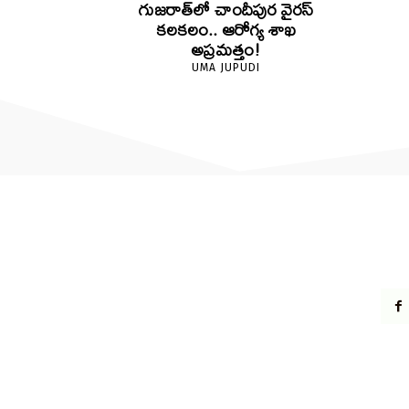
గుజరాత్‌లో చాందీపుర వైరస్
కలకలం.. ఆరోగ్య శాఖ
అప్రమత్తం!
UMA JUPUDI