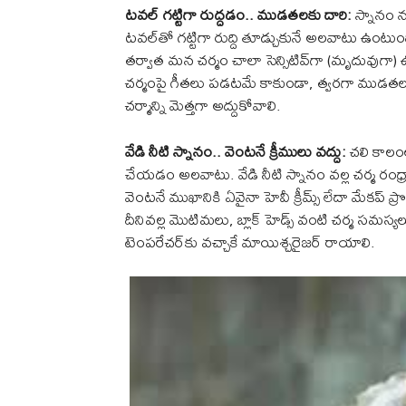
టవల్ గట్టిగా రుద్దడం.. ముడతలకు దారి:
స్నానం న
టవల్‌తో గట్టిగా రుద్ది తూడ్చుకునే అలవాటు ఉంట
తర్వాత మన చర్మం చాలా సెన్సిటివ్‌గా (మృదువుగ
చర్మంపై గీతలు పడటమే కాకుండా, త్వరగా ముడతలు (W
చర్మాన్ని మెత్తగా అద్దుకోవాలి.
వేడి నీటి స్నానం.. వెంటనే క్రీములు వద్దు:
చలి కాలంల
చేయడం అలవాటు. వేడి నీటి స్నానం వల్ల చర్మ రంధ్
వెంటనే ముఖానికి ఏవైనా హెవీ క్రీమ్స్ లేదా మేకప్ ప్రొ
దీనివల్ల మొటిమలు, బ్లాక్ హెడ్స్ వంటి చర్మ సమస్య
టెంపరేచర్‌కు వచ్చాకే మాయిశ్చరైజర్ రాయాలి.