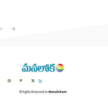
© Rights Reserved to
Manalokam