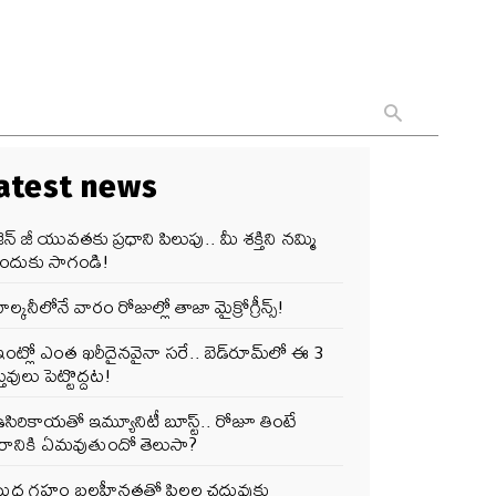
atest news
ెన్‌ జీ యువతకు ప్రధాని పిలుపు.. మీ శక్తిని నమ్మి
ందుకు సాగండి!
ాల్కనీలోనే వారం రోజుల్లో తాజా మైక్రోగ్రీన్స్‌!
ంట్లో ఎంత ఖరీదైనవైనా సరే.. బెడ్‌రూమ్‌లో ఈ 3
తువులు పెట్టొద్దట!
సిరికాయతో ఇమ్యూనిటీ బూస్ట్‌.. రోజూ తింటే
ీరానికి ఏమవుతుందో తెలుసా?
బుధ గ్రహం బలహీనతతో పిల్లల చదువుకు