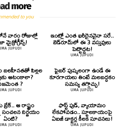
ad more
mmended to you
లోనే వారం రోజుల్లో
ఇంట్లో ఎంత ఖరీదైనవైనా సరే..
 మైక్రోగ్రీన్స్‌!
బెడ్‌రూమ్‌లో ఈ 3 వస్తువులు
పెట్టొద్దట!
UMA JUPUDI
UMA JUPUDI
ం బలహీనతతో పిల్లల
ఫైబర్‌ పుష్కలంగా ఉండే ఈ
ుకు ఆటంకాలా?
కూరగాయలు తింటే మలబద్ధకం
నిజమెంత ?
సమస్య తగ్గొచ్చు!
UMA JUPUDI
UMA JUPUDI
ు బ్రేక్.. ఆ రాష్ట్రం
ఫాస్ట్ ఫుడ్, వ్యాయామం
్న సంచలన నిర్ణయం
లేకపోవడం.. స్థూలకాయంపై
ఏంటి?
ఏఐజీ డాక్టర్ల కీలక సూచనలు!
UMA JUPUDI
UMA JUPUDI