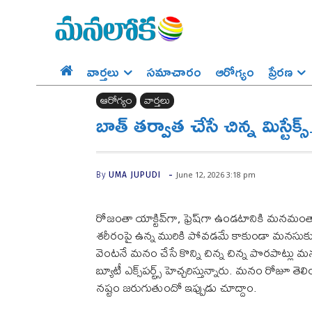
వార్తలు
సమాచారం
ఆరోగ్యం
ప్రేర‌ణ‌
ఆరోగ్యం
వార్తలు
బాత్ తర్వాత చేసే చిన్న మిస్టేక్స
-
June 12, 2026 3:18 pm
By
UMA JUPUDI
రోజంతా యాక్టివ్‌గా, ఫ్రెష్‌గా ఉండటానికి మనమంత
శరీరంపై ఉన్న మురికి పోవడమే కాకుండా మనసుకు 
వెంటనే మనం చేసే కొన్ని చిన్న చిన్న పొరపాట్లు మన
బ్యూటీ ఎక్స్‌పర్ట్స్ హెచ్చరిస్తున్నారు. మనం రోజూ త
నష్టం జరుగుతుందో ఇప్పుడు చూద్దాం.