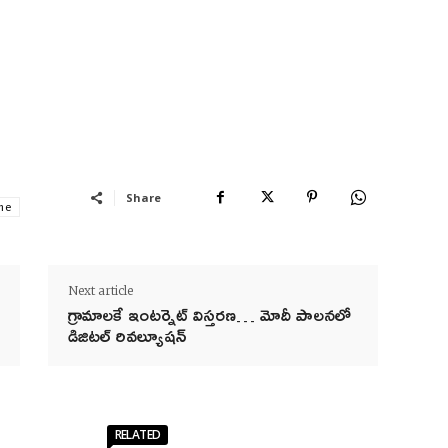
Share
ine
Next article
గ్రామాలకే ఇంటర్నెట్ విస్తరణ… మోదీ పాలనలో
డిజిటల్ రివల్యూషన్
RELATED