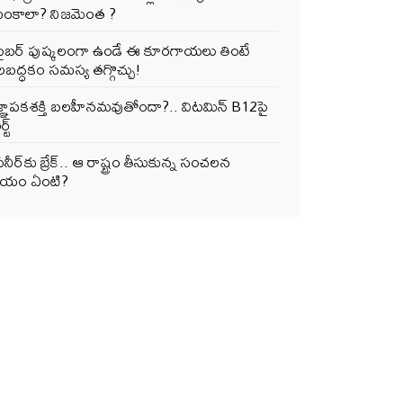
ంకాలా? నిజమెంత ?
ఫైబర్‌ పుష్కలంగా ఉండే ఈ కూరగాయలు తింటే
ద్ధకం సమస్య తగ్గొచ్చు!
జ్ఞాపకశక్తి బలహీనమవుతోందా?.. విటమిన్ B12పై
్ట్
నీర్‌కు బ్రేక్.. ఆ రాష్ట్రం తీసుకున్న సంచలన
ర్ణయం ఏంటి?