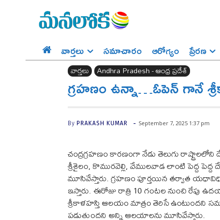
వార్తలు
సమాచారం
ఆరోగ్యం
ప్రేర‌ణ‌
వార్తలు
Andhra Pradesh - ఆంధ్ర ప్రదేశ్‌
గ్రహణం ఉన్నా…ఓపెన్ గానే శ్
-
September 7, 2025 1:37 pm
By
PRAKASH KUMAR
చంద్రగ్రహణం కారణంగా నేడు తెలుగు రాష్ట్రాలలోని ద
శ్రీశైలం, కొమురవెల్లి, వేములవాడ లాంటి పెద్ద 
మూసివేస్తారు. గ్రహణం పూర్తయిన తర్వాత యధావిధి
ఇస్తారు. ఈరోజు రాత్రి 10 గంటల నుంచి రేపు ఉ
శ్రీకాళహస్తి ఆలయం మాత్రం తెరిసే ఉంటుందని
పడుతుందని అన్ని ఆలయాలను మూసివేస్తారు.