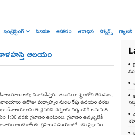
ఇంట్రెస్టింగ్‌
సినిమా
ఆహారం
ఆరాధన
స్పోర్ట్స్‌
గ్యాలరీ
రీకాళహస్తి ఆలయం
L
జ
ము
బ
ేవాలయాలు అన్ని మూసివేస్తారు. తెలుగు రాష్ట్రాలలోని తిరుమల,
ఇ
పెద్ద దేవాలయాలు ఈరోజు మధ్యాహ్నం నుంచి రేపు ఉదయం వరకు
వస్
గా దేవాలయాలను శుభ్రపరిచి భక్తులకు దర్శనానికి అనుమతి
ఉ
దయం 1:30 వరకు గ్రహణం ఉంటుంది. గ్రహణం ఉన్నప్పటికీ
శర
 సమాచారం అందుతోంది. గ్రహణ సమయంలో చెడు ప్రభావం