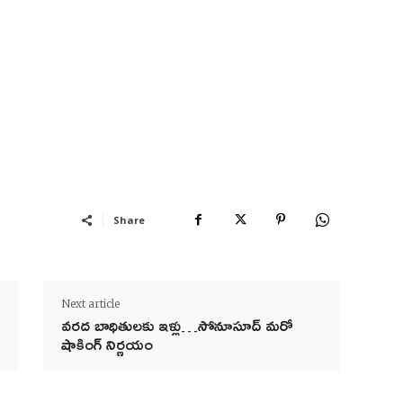
Share
Next article
వరద బాధితులకు ఇళ్లు…సోనూసూద్ మ‌రో
షాకింగ్ నిర్ణ‌యం