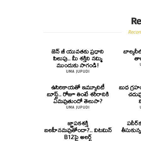
Re
Reco
జెన్‌ జీ యువతకు ప్రధాని
బాల్కనీ
పిలుపు.. మీ శక్తిని నమ్మి
తాజా
ముందుకు సాగండి!
UMA JUPUDI
ఉసిరికాయతో ఇమ్యూనిటీ
బుధ గ్రహ
బూస్ట్‌.. రోజూ తింటే శరీరానికి
చదువ
ఏమవుతుందో తెలుసా?
UMA JUPUDI
జ్ఞాపకశక్తి
పనీర్‌క
బలహీనమవుతోందా?.. విటమిన్
తీసుకున
B12పై అలర్ట్