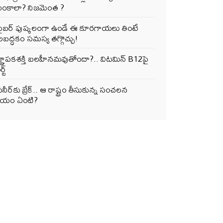
ంకాలా? నిజమెంత ?
ఫైబర్‌ పుష్కలంగా ఉండే ఈ కూరగాయలు తింటే
ద్ధకం సమస్య తగ్గొచ్చు!
జ్ఞాపకశక్తి బలహీనమవుతోందా?.. విటమిన్ B12పై
్ట్
నీర్‌కు బ్రేక్.. ఆ రాష్ట్రం తీసుకున్న సంచలన
ర్ణయం ఏంటి?