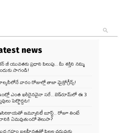
atest news
ెన్‌ జీ యువతకు ప్రధాని పిలుపు.. మీ శక్తిని నమ్మి
ందుకు సాగండి!
ాల్కనీలోనే వారం రోజుల్లో తాజా మైక్రోగ్రీన్స్‌!
ంట్లో ఎంత ఖరీదైనవైనా సరే.. బెడ్‌రూమ్‌లో ఈ 3
తువులు పెట్టొద్దట!
సిరికాయతో ఇమ్యూనిటీ బూస్ట్‌.. రోజూ తింటే
ీరానికి ఏమవుతుందో తెలుసా?
బుధ గ్రహం బలహీనతతో పిల్లల చదువుకు