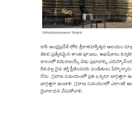
Srikalahasteeswara Temple
కానీ ఆంధ్రప్రదేశ్ లోని శ్రీకాళహస్తీశ్వర ఆలయ
తెరిచి ప్రత్యేకమైన శాంతి పూజలు, అభిషేకాలు నిర్
కాలంలో విడుదలయ్యే చెడు ప్రభావాన్ని ఎదుర్కొ
దీనివల్ల దైవ శక్తి క్షీణించదని పండితులు పేర్కొ
లేదు. గ్రహణ సమయంలో ప్రతి ఒక్కరూ జాగ్రత్తగా ఉండా
జాగ్రత్తగా ఉండాలి. గ్రహణ సమయంలో ఎలాంటి ఆహ
దైవారాధన చేసుకోవాలి.