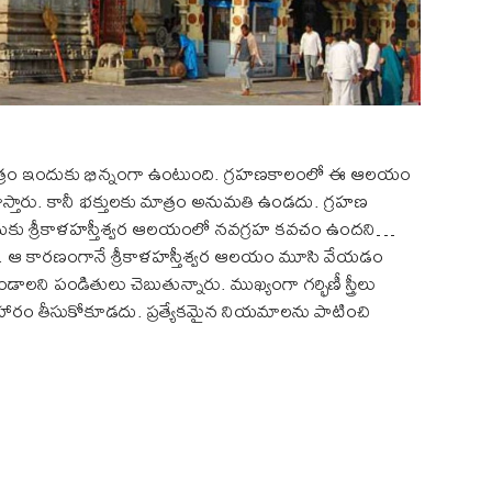
ం మాత్రం ఇందుకు భిన్నంగా ఉంటుంది. గ్రహణకాలంలో ఈ ఆలయం
వహిస్తారు. కానీ భక్తులకు మాత్రం అనుమతి ఉండదు. గ్రహణ
నేందుకు శ్రీకాళహస్తీశ్వర ఆలయంలో నవగ్రహ కవచం ఉందని…
న్నారు. ఆ కారణంగానే శ్రీకాళహస్తీశ్వర ఆలయం మూసి వేయడం
లని పండితులు చెబుతున్నారు. ముఖ్యంగా గర్భిణీ స్త్రీలు
ారం తీసుకోకూడదు. ప్రత్యేకమైన నియమాలను పాటించి