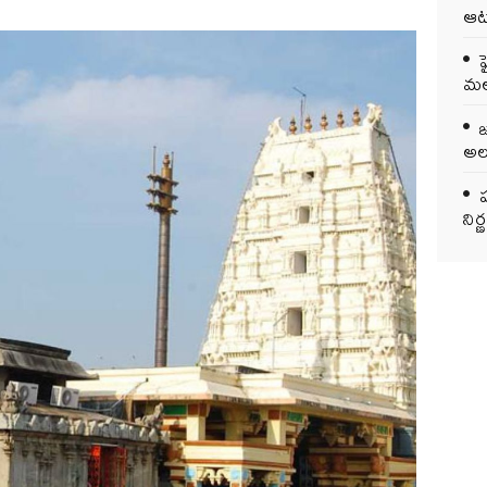
ఆట
మలబ
అలర
ప
ని