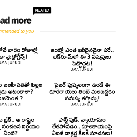
RELATED
ad more
mmended to you
లోనే వారం రోజుల్లో
ఇంట్లో ఎంత ఖరీదైనవైనా సరే..
 మైక్రోగ్రీన్స్‌!
బెడ్‌రూమ్‌లో ఈ 3 వస్తువులు
పెట్టొద్దట!
UMA JUPUDI
UMA JUPUDI
ం బలహీనతతో పిల్లల
ఫైబర్‌ పుష్కలంగా ఉండే ఈ
ుకు ఆటంకాలా?
కూరగాయలు తింటే మలబద్ధకం
నిజమెంత ?
సమస్య తగ్గొచ్చు!
UMA JUPUDI
UMA JUPUDI
ు బ్రేక్.. ఆ రాష్ట్రం
ఫాస్ట్ ఫుడ్, వ్యాయామం
్న సంచలన నిర్ణయం
లేకపోవడం.. స్థూలకాయంపై
ఏంటి?
ఏఐజీ డాక్టర్ల కీలక సూచనలు!