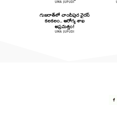
UMA JUPUDI
గుజరాత్‌లో చాందీపుర వైరస్
కలకలం.. ఆరోగ్య శాఖ
అప్రమత్తం!
UMA JUPUDI