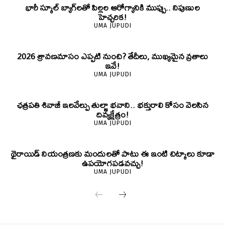
భారీ స్కూల్ బ్యాగ్‌లతో పిల్లల ఆరోగ్యానికి ముప్పు.. నిపుణుల
హెచ్చరిక!
UMA JUPUDI
2026 శ్రావణమాసం ఎప్పటి నుంచి? తేదీలు, ముఖ్యమైన వ్రతాలు
ఇవే!
UMA JUPUDI
ఛత్రపతి శివాజీ ఇలవేల్పు తుల్జా భవాని.. భక్తురాలి కోసం వెలసిన
దివ్యక్షేత్రం!
UMA JUPUDI
థైరాయిడ్ నియంత్రణకు మందులతో పాటు ఈ ఇంటి చిట్కాలు కూడా
ఉపయోగపడవచ్చు!
UMA JUPUDI