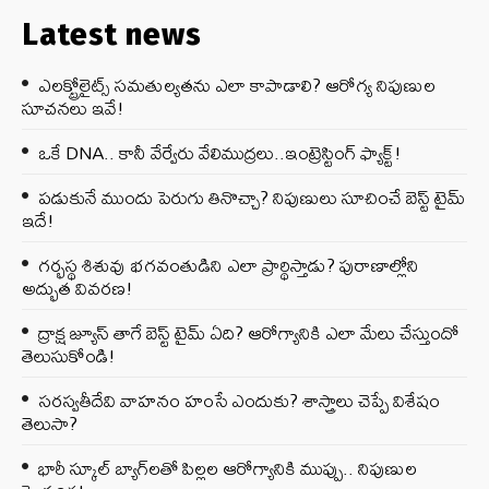
Latest news
ఎలక్ట్రోలైట్స్ సమతుల్యతను ఎలా కాపాడాలి? ఆరోగ్య నిపుణుల
సూచనలు ఇవే!
ఒకే DNA.. కానీ వేర్వేరు వేలిముద్రలు..ఇంట్రెస్టింగ్ ఫ్యాక్ట్!
పడుకునే ముందు పెరుగు తినొచ్చా? నిపుణులు సూచించే బెస్ట్ టైమ్
ఇదే!
గర్భస్థ శిశువు భగవంతుడిని ఎలా ప్రార్థిస్తాడు? పురాణాల్లోని
అద్భుత వివరణ!
ద్రాక్ష జ్యూస్ తాగే బెస్ట్ టైమ్ ఏది? ఆరోగ్యానికి ఎలా మేలు చేస్తుందో
తెలుసుకోండి!
సరస్వతీదేవి వాహనం హంసే ఎందుకు? శాస్త్రాలు చెప్పే విశేషం
తెలుసా?
భారీ స్కూల్ బ్యాగ్‌లతో పిల్లల ఆరోగ్యానికి ముప్పు.. నిపుణుల