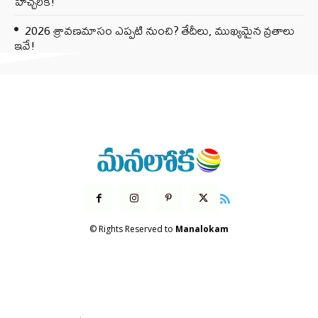
హెచ్చరిక!
2026 శ్రావణమాసం ఎప్పటి నుంచి? తేదీలు, ముఖ్యమైన వ్రతాలు
ఇవే!
© Rights Reserved to
Manalokam