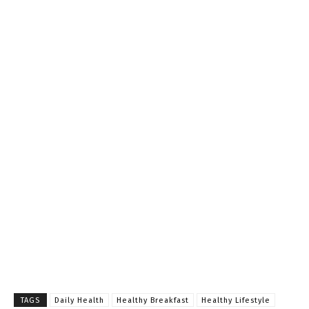
TAGS
Daily Health
Healthy Breakfast
Healthy Lifestyle