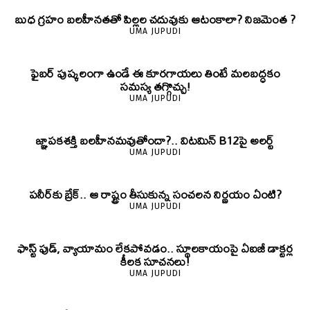
బుధ గ్రహం బలహీనతతో పిల్లల చదువుకు ఆటంకాలా? నిజమెంత ?
UMA JUPUDI
ఫైబర్‌ పుష్కలంగా ఉండే ఈ కూరగాయలు తింటే మలబద్ధకం
సమస్య తగ్గొచ్చు!
UMA JUPUDI
జ్ఞాపకశక్తి బలహీనమవుతోందా?.. విటమిన్ B12పై అలర్ట్
UMA JUPUDI
పనీర్‌కు బ్రేక్.. ఆ రాష్ట్రం తీసుకున్న సంచలన నిర్ణయం ఏంటి?
UMA JUPUDI
ఫాస్ట్ ఫుడ్, వ్యాయామం లేకపోవడం.. స్థూలకాయంపై ఏఐజీ డాక్టర్ల
కీలక సూచనలు!
UMA JUPUDI