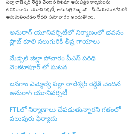
పల్లా రాజేశ్వర్ రెడ్డికి చెందిన నీలిమా ఆసుపత్రికి కార్మికులను
తరలించారు. యూనివర్సిటీ, ఆసుపత్రి సిబ్బంది.. మీడియాను లోపలికి
అనుమతించడం లేదని సమాచారం అందుతోంది.
అనురాగ్ యూనివర్సిటీలో నిర్మాణంలో భవనం
స్లాబ్ కూలి నలుగురికి తీవ్ర గాయాలు
మేడ్చల్ జిల్లా పోచారం పీఎస్ పరిధి
వెంకటాపూర్ లో ఘటన
జనగాం ఎమ్మెల్యే పల్లా రాజేశ్వర్ రెడ్డికి చెందిన
అనురాగ్ యూనివర్సిటీ
FTLలో నిర్మాణాలు చేపడుతున్నారని గతంలో
పలువురు ఫిర్యాదు