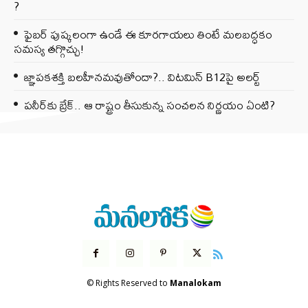
?
ఫైబర్‌ పుష్కలంగా ఉండే ఈ కూరగాయలు తింటే మలబద్ధకం
సమస్య తగ్గొచ్చు!
జ్ఞాపకశక్తి బలహీనమవుతోందా?.. విటమిన్ B12పై అలర్ట్
పనీర్‌కు బ్రేక్.. ఆ రాష్ట్రం తీసుకున్న సంచలన నిర్ణయం ఏంటి?
© Rights Reserved to
Manalokam