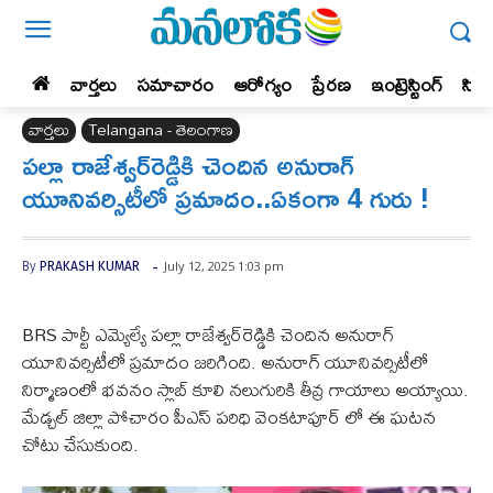
వార్తలు
సమాచారం
ఆరోగ్యం
ప్రేర‌ణ‌
ఇంట్రెస్టింగ్‌
సిన
వార్తలు
Telangana - తెలంగాణ
పల్లా రాజేశ్వర్‌రెడ్డికి చెందిన అనురాగ్
యూనివర్సిటీలో ప్రమాదం..ఏకంగా 4 గురు !
-
July 12, 2025 1:03 pm
By
PRAKASH KUMAR
BRS పార్టీ ఎమ్యెల్యే పల్లా రాజేశ్వర్‌రెడ్డికి చెందిన అనురాగ్
యూనివర్సిటీలో ప్రమాదం జరిగింది. అనురాగ్ యూనివర్సిటీలో
నిర్మాణంలో భవనం స్లాబ్ కూలి నలుగురికి తీవ్ర గాయాలు అయ్యాయి.
మేడ్చల్ జిల్లా పోచారం పీఎస్ పరిధి వెంకటాపూర్ లో ఈ ఘటన
చోటు చేసుకుంది.