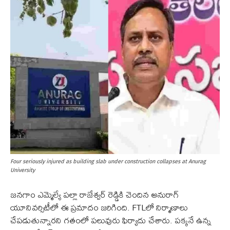
Four seriously injured as building slab under construction collapses at Anurag
University
జనగాం ఎమ్మెల్యే పల్లా రాజేశ్వర్ రెడ్డికి చెందిన అనురాగ్
యూనివర్సిటీలో ఈ ప్రమాదం జరిగింది. FTLలో నిర్మాణాలు
చేపడుతున్నారని గతంలో పలువురు ఫిర్యాదు చేశారు. పక్కనే ఉన్న