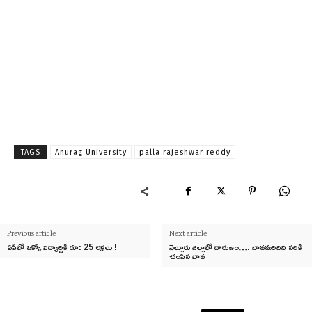
TAGS
Anurag University
palla rajeshwar reddy
Previous article
Next article
ఏపీలో ఒక్కో విద్యార్థికి రూ: 25 లక్షలు !
నెల్లూరు జిల్లాలో దారుణం…. బావమరిదిని నరికి
చంపిన బావ