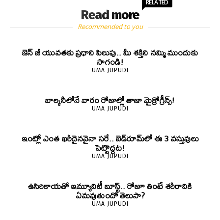
RELATED
Read more
Recommended to you
జెన్‌ జీ యువతకు ప్రధాని పిలుపు.. మీ శక్తిని నమ్మి ముందుకు
సాగండి!
UMA JUPUDI
బాల్కనీలోనే వారం రోజుల్లో తాజా మైక్రోగ్రీన్స్‌!
UMA JUPUDI
ఇంట్లో ఎంత ఖరీదైనవైనా సరే.. బెడ్‌రూమ్‌లో ఈ 3 వస్తువులు
పెట్టొద్దట!
UMA JUPUDI
ఉసిరికాయతో ఇమ్యూనిటీ బూస్ట్‌.. రోజూ తింటే శరీరానికి
ఏమవుతుందో తెలుసా?
UMA JUPUDI