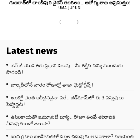
గుజరాత్‌లో చాందీపుర వైరస్ కలకలం.. ఆరోగ్య శాఖ అప్రమత్తం!
UMA JUPUDI
Latest news
జెన్‌ జీ యువతకు ప్రధాని పిలుపు.. మీ శక్తిని నమ్మి ముందుకు
సాగండి!
బాల్కనీలోనే వారం రోజుల్లో తాజా మైక్రోగ్రీన్స్‌!
ఇంట్లో ఎంత ఖరీదైనవైనా సరే.. బెడ్‌రూమ్‌లో ఈ 3 వస్తువులు
పెట్టొద్దట!
ఉసిరికాయతో ఇమ్యూనిటీ బూస్ట్‌.. రోజూ తింటే శరీరానికి
ఏమవుతుందో తెలుసా?
బుధ గ్రహం బలహీనతతో పిల్లల చదువుకు ఆటంకాలా? నిజమెంత