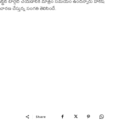
డస్ట్రీని టార్గెట్ చేయడానికి మాత్రం సమయం ఉందన్నారు హరీష్
చారణ చేస్తున్న సంగతి తెలిసిందే.
Share