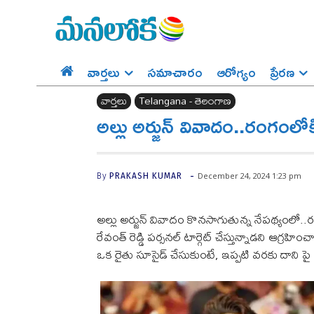
వార్తలు
సమాచారం
ఆరోగ్యం
ప్రేర‌ణ‌
వార్తలు
Telangana - తెలంగాణ
అల్లు అర్జున్‌ వివాదం..రంగంలోక
-
December 24, 2024 1:23 pm
By
PRAKASH KUMAR
అల్లు అర్జున్‌ వివాదం కొనసాగుతున్న నేపథ్యంలో..రం
రేవంత్ రెడ్డి పర్సనల్ టార్గెట్ చేస్తున్నాడని ఆగ్రహించ
ఒక రైతు సూసైడ్ చేసుకుంటే, ఇప్పటి వరకు దాని ప