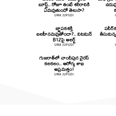
బూస్ట్‌.. రోజూ తింటే శరీరానికి
చదువ
ఏమవుతుందో తెలుసా?
UMA JUPUDI
జ్ఞాపకశక్తి
పనీర్‌క
బలహీనమవుతోందా?.. విటమిన్
తీసుకున
B12పై అలర్ట్
UMA JUPUDI
గుజరాత్‌లో చాందీపుర వైరస్
కలకలం.. ఆరోగ్య శాఖ
అప్రమత్తం!
UMA JUPUDI