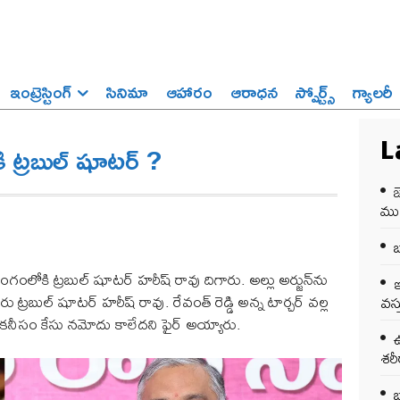
ఇంట్రెస్టింగ్‌
సినిమా
ఆహారం
ఆరాధన
స్పోర్ట్స్‌
గ్యాలరీ
ి ట్రబుల్‌ షూటర్‌ ?
L
జ
ము
బ
గంలోకి ట్రబుల్‌ షూటర్‌ హరీష్‌ రావు దిగారు. అల్లు అర్జున్‌ను
ఇ
ారు ట్రబుల్‌ షూటర్‌ హరీష్‌ రావు. రేవంత్ రెడ్డి అన్న టార్చర్ వల్ల
వస్
ై కనీసం కేసు నమోదు కాలేదని ఫైర్ అయ్యారు.
ఉ
శర