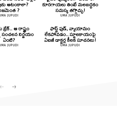
ుకు ఆటంకాలా?
కూరగాయలు తింటే మలబద్ధకం
నిజమెంత ?
సమస్య తగ్గొచ్చు!
UMA JUPUDI
UMA JUPUDI
ు బ్రేక్.. ఆ రాష్ట్రం
ఫాస్ట్ ఫుడ్, వ్యాయామం
్న సంచలన నిర్ణయం
లేకపోవడం.. స్థూలకాయంపై
ఏంటి?
ఏఐజీ డాక్టర్ల కీలక సూచనలు!
UMA JUPUDI
UMA JUPUDI