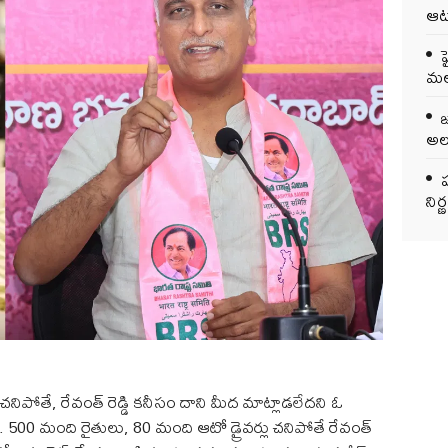
ఆట
మలబ
అలర
ప
ని
 చనిపోతే, రేవంత్ రెడ్డి కనీసం దాని మీద మాట్లాడలేదని ఓ
ావు. 500 మంది రైతులు, 80 మంది ఆటో డ్రైవర్లు చనిపోతే రేవంత్