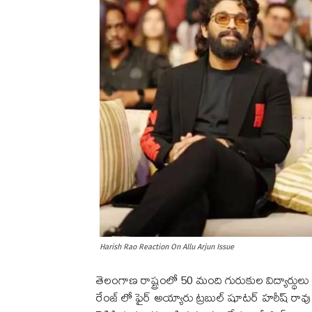
Harish Rao Reaction On Allu Arjun Issue
తెలంగాణ రాష్ట్రంలో 50 మంది గురుకుల విద్యార్థులు
రేంజ్‌ లో ఫైర్‌ అయ్యారు ట్రబుల్‌ షూటర్‌ హరీష్‌ ర