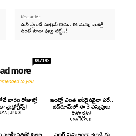
Next article
మనీ ప్లాంట్ మాత్రమే కాదు.. ఈ మొక్క ఇంట్లో
ఉంటే కూడా ఫుల్లు డబ్బే..!
RELATED
ad more
mmended to you
లోనే వారం రోజుల్లో
ఇంట్లో ఎంత ఖరీదైనవైనా సరే..
 మైక్రోగ్రీన్స్‌!
బెడ్‌రూమ్‌లో ఈ 3 వస్తువులు
పెట్టొద్దట!
UMA JUPUDI
UMA JUPUDI
ం బలహీనతతో పిల్లల
ఫైబర్‌ పుష్కలంగా ఉండే ఈ