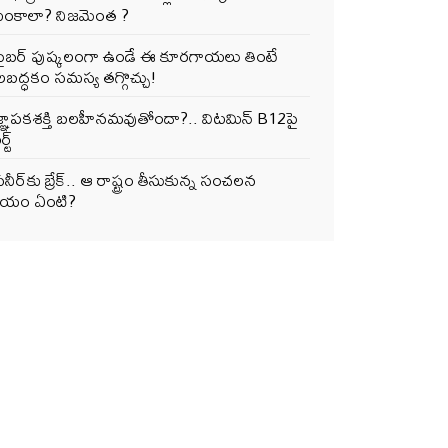
ంకాలా? నిజమెంత ?
ఫైబర్‌ పుష్కలంగా ఉండే ఈ కూరగాయలు తింటే
ద్ధకం సమస్య తగ్గొచ్చు!
జ్ఞాపకశక్తి బలహీనమవుతోందా?.. విటమిన్ B12పై
్ట్
నీర్‌కు బ్రేక్.. ఆ రాష్ట్రం తీసుకున్న సంచలన
ర్ణయం ఏంటి?