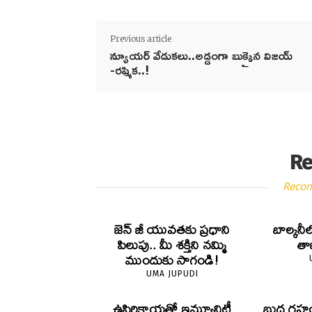
Previous article
న్యూయర్‌ వేడుకలు..అడ్డంగా బుక్కైన విజయ్
-రష్మిక..!
Re
Reco
జెన్‌ జీ యువతకు ప్రధాని
బాల్కనీ
పిలుపు.. మీ శక్తిని నమ్మి
తాజా
ముందుకు సాగండి!
UMA JUPUDI
ఉసిరికాయతో ఇమ్యూనిటీ
బుధ గ్రహ