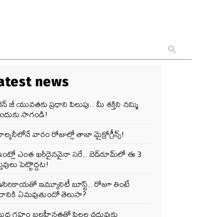
atest news
ెన్‌ జీ యువతకు ప్రధాని పిలుపు.. మీ శక్తిని నమ్మి
ందుకు సాగండి!
ాల్కనీలోనే వారం రోజుల్లో తాజా మైక్రోగ్రీన్స్‌!
ంట్లో ఎంత ఖరీదైనవైనా సరే.. బెడ్‌రూమ్‌లో ఈ 3
తువులు పెట్టొద్దట!
సిరికాయతో ఇమ్యూనిటీ బూస్ట్‌.. రోజూ తింటే
ీరానికి ఏమవుతుందో తెలుసా?
బుధ గ్రహం బలహీనతతో పిల్లల చదువుకు