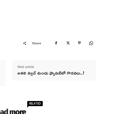
Share
Next article
అతని వల్లనే మంచు ఫ్యామిలీలో గొడవలు..!
RELATED
ad more