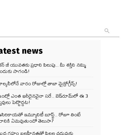
atest news
ెన్‌ జీ యువతకు ప్రధాని పిలుపు.. మీ శక్తిని నమ్మి
ందుకు సాగండి!
ాల్కనీలోనే వారం రోజుల్లో తాజా మైక్రోగ్రీన్స్‌!
ంట్లో ఎంత ఖరీదైనవైనా సరే.. బెడ్‌రూమ్‌లో ఈ 3
తువులు పెట్టొద్దట!
సిరికాయతో ఇమ్యూనిటీ బూస్ట్‌.. రోజూ తింటే
ీరానికి ఏమవుతుందో తెలుసా?
బుధ గ్రహం బలహీనతతో పిల్లల చదువుకు