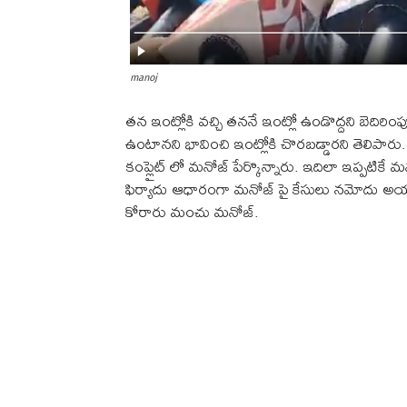
manoj
తన ఇంట్లోకి వచ్చి తననే ఇంట్లో ఉండొద్దని బెదిరింపు
ఉంటానని భావించి ఇంట్లోకి చొరబడ్డారని తెలిపారు. 
కంప్లైట్ లో మనోజ్ పేర్కొన్నారు. ఇదిలా ఇప్పటిక
ఫిర్యాదు ఆధారంగా మనోజ్ పై కేసులు నమోదు అయ్య
కోరారు మంచు మనోజ్.