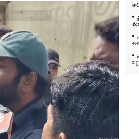
ఆట
మలబ
అలర
ప
ని