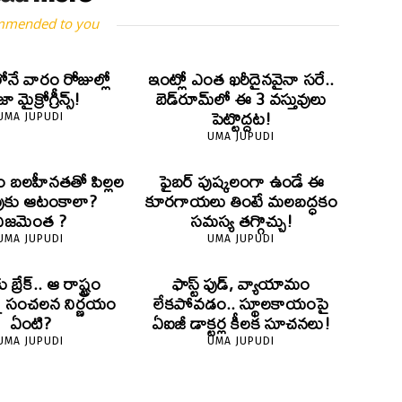
mmended to you
లోనే వారం రోజుల్లో
ఇంట్లో ఎంత ఖరీదైనవైనా సరే..
 మైక్రోగ్రీన్స్‌!
బెడ్‌రూమ్‌లో ఈ 3 వస్తువులు
పెట్టొద్దట!
UMA JUPUDI
UMA JUPUDI
ం బలహీనతతో పిల్లల
ఫైబర్‌ పుష్కలంగా ఉండే ఈ
ుకు ఆటంకాలా?
కూరగాయలు తింటే మలబద్ధకం
నిజమెంత ?
సమస్య తగ్గొచ్చు!
UMA JUPUDI
UMA JUPUDI
ు బ్రేక్.. ఆ రాష్ట్రం
ఫాస్ట్ ఫుడ్, వ్యాయామం
్న సంచలన నిర్ణయం
లేకపోవడం.. స్థూలకాయంపై
ఏంటి?
ఏఐజీ డాక్టర్ల కీలక సూచనలు!
UMA JUPUDI
UMA JUPUDI