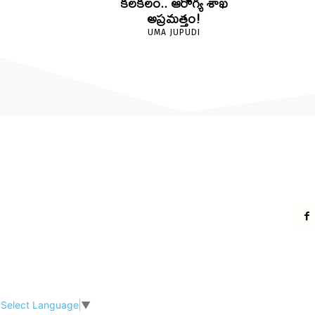
కలకలం.. ఆరోగ్య శాఖ
అప్రమత్తం!
UMA JUPUDI
Select Language
▼