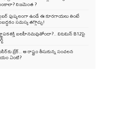
ంకాలా? నిజమెంత ?
ఫైబర్‌ పుష్కలంగా ఉండే ఈ కూరగాయలు తింటే
ద్ధకం సమస్య తగ్గొచ్చు!
జ్ఞాపకశక్తి బలహీనమవుతోందా?.. విటమిన్ B12పై
్ట్
నీర్‌కు బ్రేక్.. ఆ రాష్ట్రం తీసుకున్న సంచలన
ర్ణయం ఏంటి?