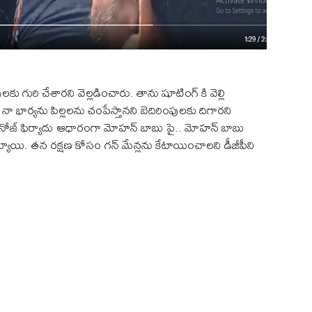
లకు గురి చేశారని వెల్లడించారు. తాను షూటింగ్ కి వెల్లి
నా భార్యను పిల్లలను చంపేస్తానని బెదిరింపులకు దిగారని
ే మనోజ్ ఫిర్యాదు ఆధారంగా మోహన్ బాబు పై.. మోహన్ బాబు
ాయి. తన రక్షణ కోసం గన్ మేన్లను కేటాయించాలని డీజీపీని