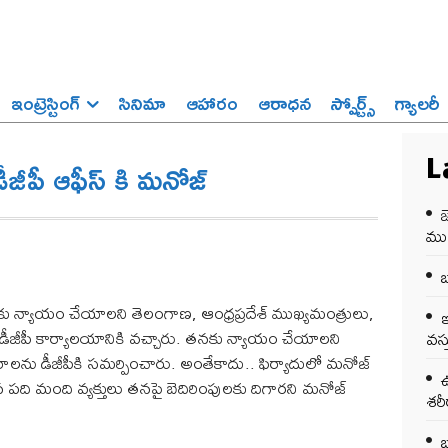
ఇంట్రెస్టింగ్‌
సినిమా
ఆహారం
ఆరాధన
స్పోర్ట్స్‌
గ్యాలరీ
ీజీపీ ఆఫీస్ కి మనోజ్
L
జ
ము
బ
ు న్యాయం చేయాలని తెలంగాణ, ఆంధ్రప్రదేశ్ ముఖ్యమంత్రులు,
ఇ
ోని డీజీపీ కార్యాలయానికి వచ్చారు. తనకు న్యాయం చేయాలని
వస్
ారాలను డీజీపీకి సమర్పించారు. అంతేకాదు.. ఫిర్యాదులో మనోజ్
ఉ
 పది మంది వ్యక్తులు తనపై బెదిరింపులకు దిగారని మనోజ్
శర