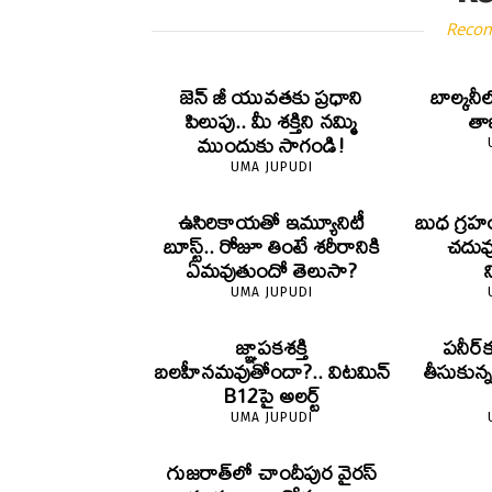
Reco
జెన్‌ జీ యువతకు ప్రధాని
బాల్కనీ
పిలుపు.. మీ శక్తిని నమ్మి
తాజా
ముందుకు సాగండి!
UMA JUPUDI
ఉసిరికాయతో ఇమ్యూనిటీ
బుధ గ్రహ
బూస్ట్‌.. రోజూ తింటే శరీరానికి
చదువ
ఏమవుతుందో తెలుసా?
UMA JUPUDI
జ్ఞాపకశక్తి
పనీర్‌క
బలహీనమవుతోందా?.. విటమిన్
తీసుకున
B12పై అలర్ట్
UMA JUPUDI
గుజరాత్‌లో చాందీపుర వైరస్