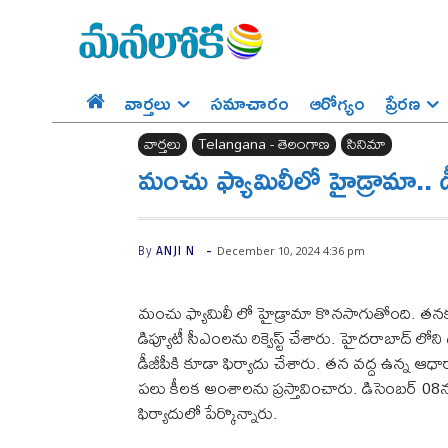
వార్తలు
సమాచారం
ఆరోగ్యం
ప్రేర‌ణ‌
వార్తలు
Telangana - తెలంగాణ
సినిమా
మంచు ఫ్యామిలీలో హైడ్రామా.. డ
-
December 10, 2024 4:36 pm
By
ANJI N
మంచు ఫ్యామిలీ లో హైడ్రామా కొనసాగుతోంది. తనక
డిప్యూటీ సీఎంలను రిక్వెస్ట్ చేశారు. హైదరాబాద్ ల
డీజీపీకి కూడా ఫిర్యాదు చేశారు. తన వద్ద ఉన్న ఆధ
పలు కీలక అంశాలను ప్రస్తావించారు. డిసెంబర్ 08న
ఫిర్యాదులో పేర్కొన్నారు.