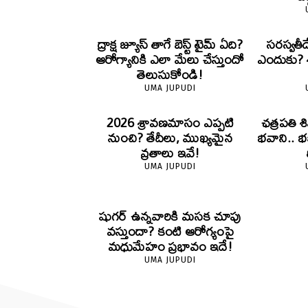
ద్రాక్ష జ్యూస్ తాగే బెస్ట్ టైమ్ ఏది?
సరస్వతీ
ఆరోగ్యానికి ఎలా మేలు చేస్తుందో
ఎందుకు? శా
తెలుసుకోండి!
UMA JUPUDI
2026 శ్రావణమాసం ఎప్పటి
ఛత్రపతి శ
నుంచి? తేదీలు, ముఖ్యమైన
భవాని.. భ
వ్రతాలు ఇవే!
UMA JUPUDI
షుగర్ ఉన్నవారికి మసక చూపు
వస్తుందా? కంటి ఆరోగ్యంపై
మధుమేహం ప్రభావం ఇదే!
UMA JUPUDI