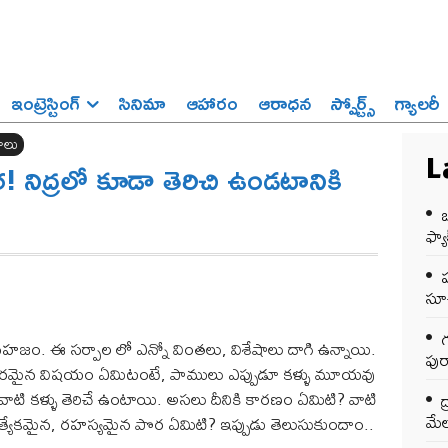
ఇంట్రెస్టింగ్‌
సినిమా
ఆహారం
ఆరాధన
స్పోర్ట్స్‌
గ్యాలరీ
ాలు
ర! నిద్రలో కూడా తెరిచి ఉండటానికి
L
ఒ
ఫ్యాక
సూచ
గ
ఈ సర్పాల లో ఎన్నో వింతలు, విశేషాలు దాగి ఉన్నాయి.
పుర
ర్యకరమైన విషయం ఏమిటంటే, పాములు ఎప్పుడూ కళ్ళు మూయవు
 వాటి కళ్ళు తెరిచే ఉంటాయి. అసలు దీనికి కారణం ఏమిటి? వాటి
ద
మేల
 ప్రత్యేకమైన, రహస్యమైన పొర ఏమిటి? ఇప్పుడు తెలుసుకుందాం..