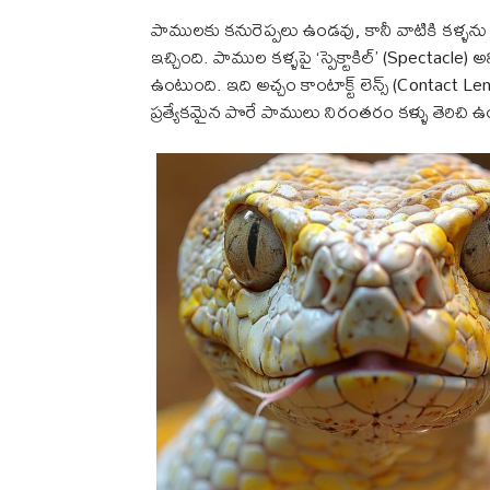
పాములకు కనురెప్పలు ఉండవు, కానీ వాటికి కళ్ళను ర
ఇచ్చింది. పాముల కళ్ళపై ‘స్పెక్టాకిల్’ (Spectac
ఉంటుంది. ఇది అచ్చం కాంటాక్ట్ లెన్స్ (Contact Le
ప్రత్యేకమైన పొరే పాములు నిరంతరం కళ్ళు తెరిచి 