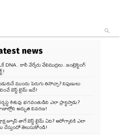
atest news
కే DNA.. కానీ వేర్వేరు వేలిముద్రలు..ఇంట్రెస్టింగ్
్ట్!
పడుకునే ముందు పెరుగు తినొచ్చా? నిపుణులు
ించే బెస్ట్ టైమ్ ఇదే!
ర్భస్థ శిశువు భగవంతుడిని ఎలా ప్రార్థిస్తాడు?
ాణాల్లోని అద్భుత వివరణ!
్రాక్ష జ్యూస్ తాగే బెస్ట్ టైమ్ ఏది? ఆరోగ్యానికి ఎలా
ు చేస్తుందో తెలుసుకోండి!