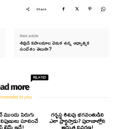
Share
Next article
శివుడి కపాలమాల వెనుక ఉన్న ఆధ్యాత్మిక
సందేశం తెలుసా?
RELATED
ad more
mmended to you
ే ముందు పెరుగు
గర్భస్థ శిశువు భగవంతుడిని
? నిపుణులు సూచించే
ఎలా ప్రార్థిస్తాడు? పురాణాల్లోని
స్ట్ టైమ్ ఇదే!
అద్భుత వివరణ!