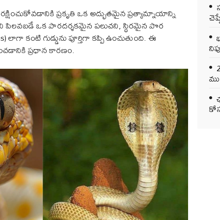
క్షించుకోవడానికి ప్రకృతి ఒక అద్భుతమైన ప్రత్యామ్నాయాన్ని
చెప
le) అని పిలవబడే ఒక పారదర్శకమైన పలుచని, స్థిరమైన పొర
భ
ns) లాగా కంటి గుడ్డును పూర్తిగా కప్పి ఉంచుతుంది. ఈ
నిప
ఉంచడానికి ప్రధాన కారణం.
ముఖ
ఛ
కోస