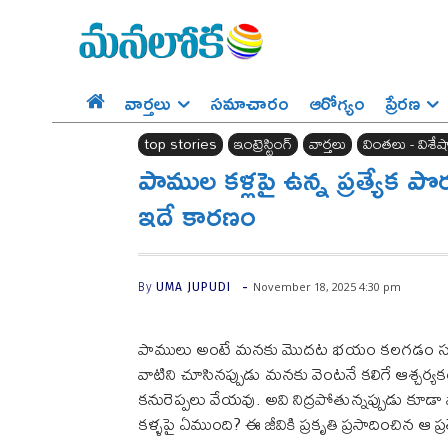
వార్తలు
సమాచారం
ఆరోగ్యం
ప్రేర‌ణ‌
top stories
ఇంట్రెస్టింగ్‌
వార్తలు
వింతలు - విశేష
పాముల కళ్లపై ఉన్న ప్రత్యేక పొ
ఇదే కారణం
-
November 18, 2025 4:30 pm
By
UMA JUPUDI
పాములు అంటే మనకు మొదట భయం కలగడం సహజం. 
వాటిని చూసినప్పుడు మనకు వెంటనే కలిగే ఆశ్చ
కనురెప్పలు వేయవు. అవి నిద్రపోతున్నప్పుడు కూడా
కళ్ళపై ఏముంది? ఈ జీవికి ప్రకృతి ప్రసాదించిన ఆ