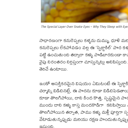
The Special Layer Over Snake Eyes – Why They Sleep with Ey
సాధారణంగా కనురెప్పలు కళ్ళను దుమ్ము, ధూళి 
కనురెప్పలు లేకపోవడం వల్ల ఈ ‘స్పెక్టాకిల్’ పొర కళ
పట్టి ఉంచుతుంది తద్వారా కళ్ళు పొడిబారకుండా 
వైపు నిరంతరం నిర్లిప్తంగా చూస్తున్నట్లు అనిపిస్తుం
తెరిచే ఉంటాయి.
ఇంకో ఆసక్తికరమైన విషయం ఏమిటంటే ఈ స్పెక్టాకిల
చర్మాన్ని విడిచినట్లే, ఈ పొరను కూడా విడిచిప
కూడా తొలగిపోయి, దాని కింద కొత్త, స్పష్టమైన 
ముందు దాని కళ్ళు కాస్త మందకొడిగా కనిపిస్తాయ
తొలగిపోయిన తర్వాత, పాము కళ్ళు మళ్లీ పూర్తిగ
వేటాడుతున్నప్పుడు మరియు రక్షణ పొందుతున్నప్పుడ
ఇస్తుంది.