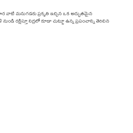
శక పొర వాటి మనుగడకు ప్రకృతి ఇచ్చిన ఒక అద్భుతమైన
ుండి రక్షిస్తూ నిద్రలో కూడా చుట్టూ ఉన్న ప్రపంచాన్ని తెరిచిన