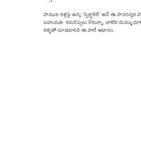
పాముల కళ్లపై ఉన్న ‘స్పెక్టాకిల్’ అనే ఈ పారదర్
బహుమతి. కనురెప్పలు లేకున్నా, వాటిని దుమ్ము ధూళి న
కళ్ళతో చూడటానికి ఈ పొరే ఆధారం.