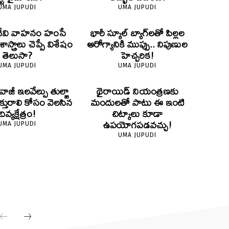
UMA JUPUDI
UMA JUPUDI
దేవి వాహనం హంసే
భారీ స్కూల్ బ్యాగ్‌లతో పిల్లల
స్త్రాలు చెప్పే విశేషం
ఆరోగ్యానికి ముప్పు.. నిపుణుల
తెలుసా?
హెచ్చరిక!
UMA JUPUDI
UMA JUPUDI
ివాజీ ఇలవేల్పు తుల్జా
థైరాయిడ్ నియంత్రణకు
క్తురాలి కోసం వెలసిన
మందులతో పాటు ఈ ఇంటి
దివ్యక్షేత్రం!
చిట్కాలు కూడా
ఉపయోగపడవచ్చు!
UMA JUPUDI
UMA JUPUDI