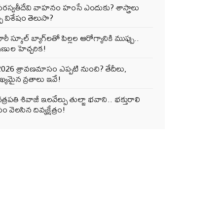
సరస్వతీదేవి వాహనం హంసే ఎందుకు? శాస్త్రాలు
్పే విశేషం తెలుసా?
ారీ స్కూల్ బ్యాగ్‌లతో పిల్లల ఆరోగ్యానికి ముప్పు..
ుణుల హెచ్చరిక!
2026 శ్రావణమాసం ఎప్పటి నుంచి? తేదీలు,
్యమైన వ్రతాలు ఇవే!
త్రపతి శివాజీ ఇలవేల్పు తుల్జా భవాని.. భక్తురాలి
ం వెలసిన దివ్యక్షేత్రం!