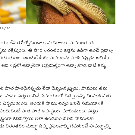
es Open
మరియు తేమ కోల్పోకుండా కాపాడతాయి. పాములకు ఈ
్ళను రక్షిస్తుంది. ఈ పొర నిరంతరం కళ్లను తడిగా ఉంచే ద్రవాన్ని
కాపాడుతుంది. అందుకే మీరు పాములను చూసినప్పుడు అవి మీ
ది. అవి నిద్రలో ఉన్నాలేదా అప్రమత్తంగా ఉన్నా కూడ వాటి కళ్ళు
్ పొర పాతదైనప్పుడు లేదా దెబ్బతిన్నప్పుడు, పాములు తమ
ెడతాయి. పాము చర్మం ఒలిచే సమయంలో కళ్లపై ఉన్న ఈ పాత పొర
పొర ఏర్పడుతుంది. అందుకే పాము చర్మం ఒలిచే సమయానికి
ి ఎందుకంటే పాత పొర అస్పష్టంగా మారుతుంది. చర్మం
ా స్పష్టంగా కనిపిస్తాయి.ఇలా ఉండటం వలన పాములకు
ు నిరంతరం చుట్టూ ఉన్న ప్రపంచాన్ని గమనించే సామర్థ్యాన్ని