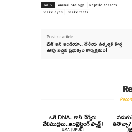
TAGS
Animal biology
Reptile secrets
Snake eyes
snake facts
Previous article
మేక్ ఇన్ ఇండియా.. దేశీయ ఉత్పత్తికి కొత్త
ఊపు ఇచ్చిన ప్రభుత్వం కార్యక్రమం!
Re
Reco
ఒకే DNA.. కానీ వేర్వేరు
పడుకున
వేలిముద్రలు..ఇంట్రెస్టింగ్ ఫ్యాక్ట్!
తినొచ్చా
బె
UMA JUPUDI