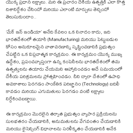
యొక్క ప్రధాన లక్ష్యాలు. మరి ఈ ప్రచారం దేశీయ ఉత్పత్తికి ఎలా కొత్త
దిశానిర్దేశం చేసిందో మరియు ఎలాంటి మార్పులు తెచ్చిందో
తెలుసుకుందాం..
‘మేక్ ఇన్ ఇండియా’ అనేది కేవలం ఒక నినాదం కాదు, ఇది
భారతదేశంలో తయారీ (Manufacturing) మరియు పెట్టుబడుల
కోసం అనుకూలమైన వాతావరణాన్ని సృష్టించడానికి ప్రభుత్వం
చేపట్టిన ఒక విప్లవాత్మక కార్యక్రమం. ఈ కార్యక్రమం యొక్క ముఖ్య
ఉద్దేశం, ప్రపంచవ్యాప్తంగా ఉన్న కంపెనీలను భారతదేశంలో తమ
ఉత్పత్తులను తయారు చేయమని ఆహ్వానించడం అదే సమయంలో
దేశీయ పరిశ్రమలను ప్రోత్సహించడం. దీని ద్వారా దేశంలో ఉపాధి
అవకాశాలు పెరగడం సాంకేతిక పరిజ్ఞానం (Technology) బదిలీ
కావడం మరియు ఎగుమతులు పెరగడం వంటి లక్ష్యాలు
నిర్దేశించబడ్డాయి.
ఈ కార్యక్రమం మొదలైన తర్వాత ప్రభుత్వం వ్యాపార ప్రక్రియలను
సులభతరం చేయడానికి, అనుమతులను వేగవంతం చేయడానికి
మరియు లైసెన్సింగ్ విధానాలను సరళీకృతం చేయడానికి అనేక