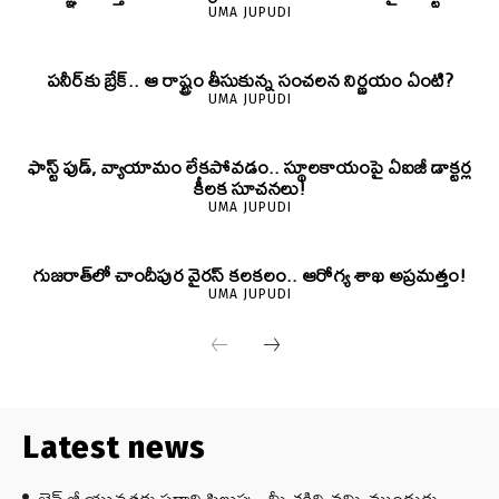
UMA JUPUDI
పనీర్‌కు బ్రేక్.. ఆ రాష్ట్రం తీసుకున్న సంచలన నిర్ణయం ఏంటి?
UMA JUPUDI
ఫాస్ట్ ఫుడ్, వ్యాయామం లేకపోవడం.. స్థూలకాయంపై ఏఐజీ డాక్టర్ల
కీలక సూచనలు!
UMA JUPUDI
గుజరాత్‌లో చాందీపుర వైరస్ కలకలం.. ఆరోగ్య శాఖ అప్రమత్తం!
UMA JUPUDI
Latest news
జెన్‌ జీ యువతకు ప్రధాని పిలుపు.. మీ శక్తిని నమ్మి ముందుకు