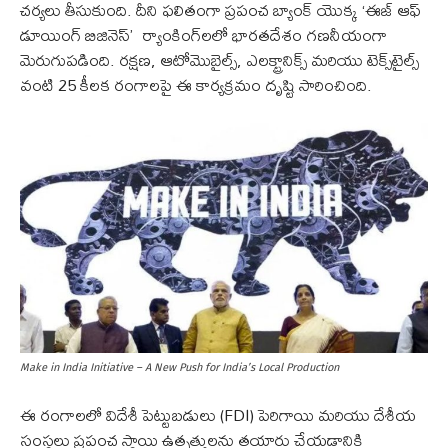
చర్యలు తీసుకుంది. దీని ఫలితంగా ప్రపంచ బ్యాంక్ యొక్క ‘ఈజ్ ఆఫ్
డూయింగ్ బిజినెస్’ ర్యాంకింగ్‌లలో భారతదేశం గణనీయంగా
మెరుగుపడింది. రక్షణ, ఆటోమొబైల్స్, ఎలక్ట్రానిక్స్ మరియు టెక్స్‌టైల్స్
వంటి 25 కీలక రంగాలపై ఈ కార్యక్రమం దృష్టి సారించింది.
Make in India Initiative – A New Push for India’s Local Production
ఈ రంగాలలో విదేశీ పెట్టుబడులు (FDI) పెరిగాయి మరియు దేశీయ
సంస్థలు ప్రపంచ స్థాయి ఉత్పత్తులను తయారు చేయడానికి