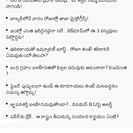
సాగండి!
బాల్కనీలోనే వారం రోజుల్లో తాజా మైక్రోగ్రీన్స్‌!
ఇంట్లో ఎంత ఖరీదైనవైనా సరే.. బెడ్‌రూమ్‌లో ఈ 3 వస్తువులు
పెట్టొద్దట!
ఉసిరికాయతో ఇమ్యూనిటీ బూస్ట్‌.. రోజూ తింటే శరీరానికి
ఏమవుతుందో తెలుసా?
బుధ గ్రహం బలహీనతతో పిల్లల చదువుకు ఆటంకాలా? నిజమెంత
?
ఫైబర్‌ పుష్కలంగా ఉండే ఈ కూరగాయలు తింటే మలబద్ధకం
సమస్య తగ్గొచ్చు!
జ్ఞాపకశక్తి బలహీనమవుతోందా?.. విటమిన్ B12పై అలర్ట్
పనీర్‌కు బ్రేక్.. ఆ రాష్ట్రం తీసుకున్న సంచలన నిర్ణయం ఏంటి?