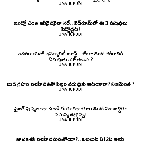
UMA JUPUDI
ఇంట్లో ఎంత ఖరీదైనవైనా సరే.. బెడ్‌రూమ్‌లో ఈ 3 వస్తువులు
పెట్టొద్దట!
UMA JUPUDI
ఉసిరికాయతో ఇమ్యూనిటీ బూస్ట్‌.. రోజూ తింటే శరీరానికి
ఏమవుతుందో తెలుసా?
UMA JUPUDI
బుధ గ్రహం బలహీనతతో పిల్లల చదువుకు ఆటంకాలా? నిజమెంత ?
UMA JUPUDI
ఫైబర్‌ పుష్కలంగా ఉండే ఈ కూరగాయలు తింటే మలబద్ధకం
సమస్య తగ్గొచ్చు!
UMA JUPUDI
జ్ఞాపకశక్తి బలహీనమవుతోందా?.. విటమిన్ B12పై అలర్ట్