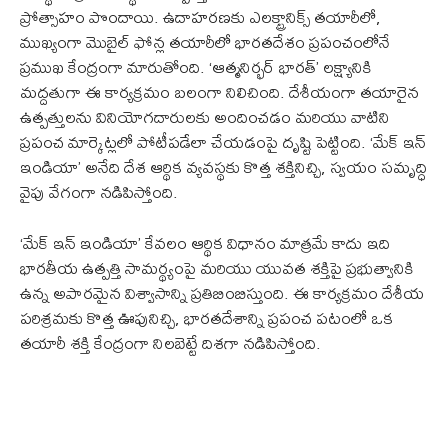
ప్రోత్సాహం పొందాయి. ఉదాహరణకు ఎలక్ట్రానిక్స్ తయారీలో,
ముఖ్యంగా మొబైల్ ఫోన్ల తయారీలో భారతదేశం ప్రపంచంలోనే
ప్రముఖ కేంద్రంగా మారుతోంది. ‘ఆత్మనిర్భర్ భారత్’ లక్ష్యానికి
మద్దతుగా ఈ కార్యక్రమం బలంగా నిలిచింది. దేశీయంగా తయారైన
ఉత్పత్తులను వినియోగదారులకు అందించడం మరియు వాటిని
ప్రపంచ మార్కెట్లలో పోటీపడేలా చేయడంపై దృష్టి పెట్టింది. ‘మేక్ ఇన్
ఇండియా’ అనేది దేశ ఆర్థిక వ్యవస్థకు కొత్త శక్తినిచ్చి, స్వయం సమృద్ధి
వైపు వేగంగా నడిపిస్తోంది.
‘మేక్ ఇన్ ఇండియా’ కేవలం ఆర్థిక విధానం మాత్రమే కాదు ఇది
భారతీయ ఉత్పత్తి సామర్థ్యంపై మరియు యువత శక్తిపై ప్రభుత్వానికి
ఉన్న అపారమైన విశ్వాసాన్ని ప్రతిబింబిస్తుంది. ఈ కార్యక్రమం దేశీయ
పరిశ్రమకు కొత్త ఊపునిచ్చి, భారతదేశాన్ని ప్రపంచ పటంలో ఒక
తయారీ శక్తి కేంద్రంగా నిలబెట్టే దిశగా నడిపిస్తోంది.