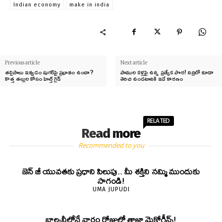
Indian economy
make in india
Previous article
Next article
తల్లిపాలు ఇవ్వడం షుగర్‌పై ప్రభావం ఉందా?
పాముల కళ్లపై ఉన్న ప్రత్యేక పొర! నిద్రలో కూడా
కొత్త తల్లుల కోసం హెల్త్ గైడ్
తెరిచి ఉండటానికి ఇదే కారణం
RELATED
Read more
Recommended to you
జెన్‌ జీ యువతకు ప్రధాని పిలుపు.. మీ శక్తిని నమ్మి ముందుకు
సాగండి!
UMA JUPUDI
బాల్కనీలోనే వారం రోజుల్లో తాజా మైక్రోగ్రీన్స్‌!