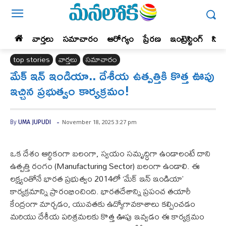
వార్తలు
సమాచారం
ఆరోగ్యం
ప్రేర‌ణ‌
ఇంట్రెస్టింగ్‌
సిన
top stories
వార్తలు
సమాచారం
మేక్ ఇన్ ఇండియా.. దేశీయ ఉత్పత్తికి కొత్త ఊపు
ఇచ్చిన ప్రభుత్వం కార్యక్రమం!
-
November 18, 2025 3:27 pm
By
UMA JUPUDI
ఒక దేశం ఆర్థికంగా బలంగా, స్వయం సమృద్ధిగా ఉండాలంటే దాని
ఉత్పత్తి రంగం (Manufacturing Sector) బలంగా ఉండాలి. ఈ
లక్ష్యంతోనే భారత ప్రభుత్వం 2014లో ‘మేక్ ఇన్ ఇండియా’
కార్యక్రమాన్ని ప్రారంభించింది. భారతదేశాన్ని ప్రపంచ తయారీ
కేంద్రంగా మార్చడం, యువతకు ఉద్యోగావకాశాలు కల్పించడం
మరియు దేశీయ పరిశ్రమలకు కొత్త ఊపు ఇవ్వడం ఈ కార్యక్రమం