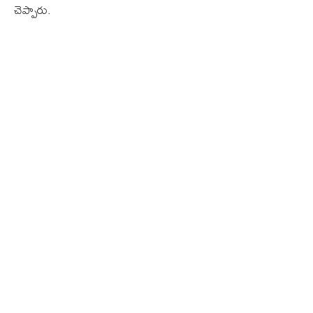
చెప్పారు.