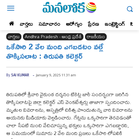
వార్తలు
సమాచారం
ఆరోగ్యం
ప్రేర‌ణ‌
ఇంట్రెస్టింగ్‌
సిన
వార్తలు
Andhra Pradesh - ఆంధ్ర ప్రదేశ్‌
రాజకీయం
ఒకేసారి 2 వేల మంది ఎగబడటం వల్లే
తొక్కిసలాట : తిరుపతి కలెక్టర్
-
January 9, 2025 11:31 am
By
SAI KUMAR
తిరుపతిలో శ్రీవారి వైకుంఠ దర్శనం టికెట్ల జారీ సందర్భంగా జరిగిన
తొక్కిసలాటపై జిల్లా కలెక్టర్ ఎస్ వెంకటేశ్వర్లు తాజాగా స్పందించారు.
మృతుల వివరాలను, ఆస్పత్రిలో చికిత్స పొందుతున్న వారి వివరాలను
ఆయనకు మీడియాకు వెల్లడించారు. గేట్లను ఒక్కసారిగా తెరవడంతో
చాలా సేపటి నుంచి వేచిచూస్తున్న భక్తులు ఒక్కసారిగా ఎగబడ్డారని,
ఆ సమయంలో సుమారు 2 వేల మంది ప్రజలు ఒకేసారి లోపలికి