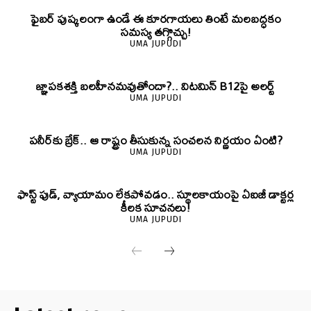
ఫైబర్‌ పుష్కలంగా ఉండే ఈ కూరగాయలు తింటే మలబద్ధకం
సమస్య తగ్గొచ్చు!
UMA JUPUDI
జ్ఞాపకశక్తి బలహీనమవుతోందా?.. విటమిన్ B12పై అలర్ట్
UMA JUPUDI
పనీర్‌కు బ్రేక్.. ఆ రాష్ట్రం తీసుకున్న సంచలన నిర్ణయం ఏంటి?
UMA JUPUDI
ఫాస్ట్ ఫుడ్, వ్యాయామం లేకపోవడం.. స్థూలకాయంపై ఏఐజీ డాక్టర్ల
కీలక సూచనలు!
UMA JUPUDI