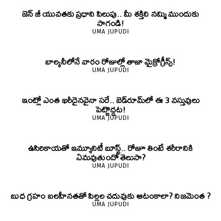
జెన్‌ జీ యువతకు ప్రధాని పిలుపు.. మీ శక్తిని నమ్మి ముందుకు
సాగండి!
UMA JUPUDI
బాల్కనీలోనే వారం రోజుల్లో తాజా మైక్రోగ్రీన్స్‌!
UMA JUPUDI
ఇంట్లో ఎంత ఖరీదైనవైనా సరే.. బెడ్‌రూమ్‌లో ఈ 3 వస్తువులు
పెట్టొద్దట!
UMA JUPUDI
ఉసిరికాయతో ఇమ్యూనిటీ బూస్ట్‌.. రోజూ తింటే శరీరానికి
ఏమవుతుందో తెలుసా?
UMA JUPUDI
బుధ గ్రహం బలహీనతతో పిల్లల చదువుకు ఆటంకాలా? నిజమెంత ?
UMA JUPUDI