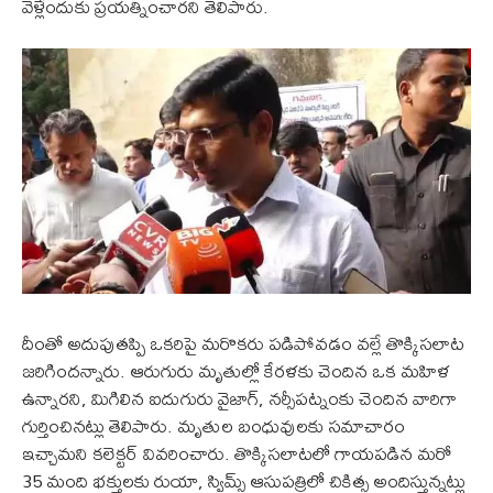
వెళ్లేందుకు ప్రయత్నించారని తెలిపారు.
దీంతో అదుపుతప్పి ఒకరిపై మరొకరు పడిపోవడం వల్లే తొక్కిసలాట
జరిగిందన్నారు. ఆరుగురు మృతుల్లో కేరళకు చెందిన ఒక మహిళ
ఉన్నారని, మిగిలిన ఐదుగురు వైజాగ్, నర్సీపట్నంకు చెందిన వారిగా
గుర్తించినట్లు తెలిపారు. మృతుల బంధువులకు సమాచారం
ఇచ్చామని కలెక్టర్ వివరించారు. తొక్కిసలాటలో గాయపడిన మరో
35 మంది భక్తులకు రుయా, స్విమ్స్‌ ఆసుపత్రిలో చికిత్స అందిస్తున్నట్లు