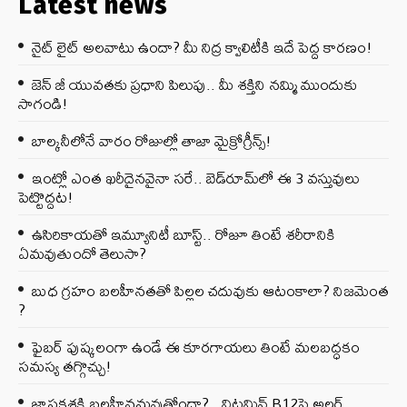
Latest news
నైట్ లైట్ అలవాటు ఉందా? మీ నిద్ర క్వాలిటీకి ఇదే పెద్ద కారణం!
జెన్‌ జీ యువతకు ప్రధాని పిలుపు.. మీ శక్తిని నమ్మి ముందుకు
సాగండి!
బాల్కనీలోనే వారం రోజుల్లో తాజా మైక్రోగ్రీన్స్‌!
ఇంట్లో ఎంత ఖరీదైనవైనా సరే.. బెడ్‌రూమ్‌లో ఈ 3 వస్తువులు
పెట్టొద్దట!
ఉసిరికాయతో ఇమ్యూనిటీ బూస్ట్‌.. రోజూ తింటే శరీరానికి
ఏమవుతుందో తెలుసా?
బుధ గ్రహం బలహీనతతో పిల్లల చదువుకు ఆటంకాలా? నిజమెంత
?
ఫైబర్‌ పుష్కలంగా ఉండే ఈ కూరగాయలు తింటే మలబద్ధకం
సమస్య తగ్గొచ్చు!
జ్ఞాపకశక్తి బలహీనమవుతోందా?.. విటమిన్ B12పై అలర్ట్