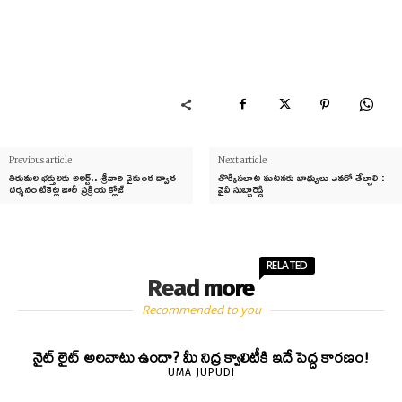
Previous article
Next article
తిరుమల భక్తులకు అలర్ట్.. శ్రీవారి వైకుంఠ ద్వార
తొక్కిసలాట ఘటనకు బాధ్యులు ఎవరో తేల్చాలి :
దర్శనం టికెట్ల జారీ ప్రక్రియ క్లోజ్
వైవీ సుబ్బారెడ్డి
RELATED
Read more
Recommended to you
నైట్ లైట్ అలవాటు ఉందా? మీ నిద్ర క్వాలిటీకి ఇదే పెద్ద కారణం!
UMA JUPUDI