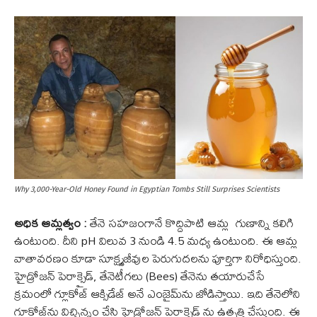
Why 3,000-Year-Old Honey Found in Egyptian Tombs Still Surprises Scientists
అధిక ఆమ్లత్వం :
తేనె సహజంగానే కొద్దిపాటి ఆమ్ల గుణాన్ని కలిగి
ఉంటుంది. దీని pH విలువ 3 నుండి 4.5 మధ్య ఉంటుంది. ఈ ఆమ్ల
వాతావరణం కూడా సూక్ష్మజీవుల పెరుగుదలను పూర్తిగా నిరోధిస్తుంది.
హైడ్రోజన్ పెరాక్సైడ్, తేనెటీగలు (Bees) తేనెను తయారుచేసే
క్రమంలో గ్లూకోజ్ ఆక్సిడేజ్ అనే ఎంజైమ్‌ను జోడిస్తాయి. ఇది తేనెలోని
గ్లూకోజ్‌ను విచ్ఛిన్నం చేసి హైడ్రోజన్ పెరాక్సైడ్ ను ఉత్పత్తి చేస్తుంది. ఈ