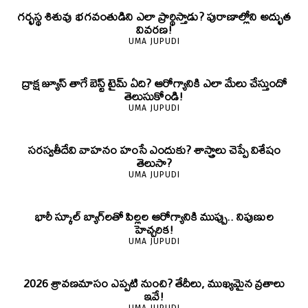
గర్భస్థ శిశువు భగవంతుడిని ఎలా ప్రార్థిస్తాడు? పురాణాల్లోని అద్భుత
వివరణ!
UMA JUPUDI
ద్రాక్ష జ్యూస్ తాగే బెస్ట్ టైమ్ ఏది? ఆరోగ్యానికి ఎలా మేలు చేస్తుందో
తెలుసుకోండి!
UMA JUPUDI
సరస్వతీదేవి వాహనం హంసే ఎందుకు? శాస్త్రాలు చెప్పే విశేషం
తెలుసా?
UMA JUPUDI
భారీ స్కూల్ బ్యాగ్‌లతో పిల్లల ఆరోగ్యానికి ముప్పు.. నిపుణుల
హెచ్చరిక!
UMA JUPUDI
2026 శ్రావణమాసం ఎప్పటి నుంచి? తేదీలు, ముఖ్యమైన వ్రతాలు
ఇవే!
UMA JUPUDI