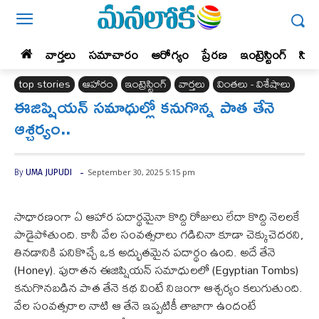
వార్తలు
సమాచారం
ఆరోగ్యం
ప్రేర‌ణ‌
ఇంట్రెస్టింగ్‌
సిన
top stories
ఆహారం
ఇంట్రెస్టింగ్‌
వార్తలు
వింతలు - విశేషాలు
ఈజిప్షియన్ సమాధుల్లో కనుగొన్న పాత తేనె
ఆశ్చర్యం..
-
September 30, 2025 5:15 pm
By
UMA JUPUDI
సాధారణంగా ఏ ఆహార పదార్థమైనా కొద్ది రోజులు లేదా కొద్ది నెలలకే
పాడైపోతుంది. కానీ వేల సంవత్సరాలు గడిచినా కూడా చెక్కుచెదరని,
తినడానికి పనికొచ్చే ఒక అద్భుతమైన పదార్థం ఉంది. అదే తేనె
(Honey). పురాతన ఈజిప్షియన్ సమాధులలో (Egyptian Tombs)
కనుగొనబడిన పాత తేనె కథ వింటే నిజంగా ఆశ్చర్యం కలుగుతుంది.
వేల సంవత్సరాల నాటి ఆ తేనె ఇప్పటికీ తాజాగా ఉందంటే