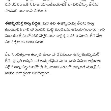
రసాయనం ఒక సహజ యాంటీబయాటిక్ లా పనిచేస్తూ, తేనెను
పాడవకుండా కాపాడుతుంది.
ఈజిప్షియన్ల నిల్వ పద్ధతి:
పురాతన ఈజిప్షియన్లు తేనెను నిల్వ
ఉంచడానికి గాలి చొరబడని మట్టి కుండలను ఉపయోగించారు. గాలి
మరియు తేమ లోపలికి వెళ్లకుండా జాగ్రత్త పడటం వలన, తేనె వేల
సంవత్సరాలు నిలిచి ఉంది.
వేల సంవత్సరాల తర్వాత కూడా పాడవకుండా ఉన్న ఈజిప్షియన్
తేనె, ప్రకృతి ఇచ్చిన ఒక అద్భుతమైన వరం. దాని సహజ లక్షణాలు
సరైన నిల్వ పద్ధతులతో కలిపి, దానిని చరిత్రలో అత్యంత మన్నికైన
ఆహార పదార్థంగా నిలబెట్టాయి.