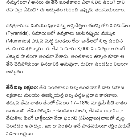
నమ్మగలరా? అసలు ఈ తేనె ఇంతకాలం ఎలా నిలిచి ఉంది? దాని
రహస్యం ఏమిటి? ఈ అద్భుతం గురించి ఇప్పుడు తెలుసుకుందాం.
చరిత్రకారులు మరియు పురావస్తు శాస్త్రవేత్తలు ఈజిప్టులోని పిరమిడ్‌లు
(Pyramids), సమాధులలో తవ్వకాలు జరిపినప్పుడు మమ్మీల
(Mummies) పక్కన మట్టి కుండలు లేదా జాడీలలో నిల్వ ఉంచిన
తేనెను కనుగొన్నారు. ఈ తేనె సుమారు 3,000 సంవత్సరాల కంటే
ఎక్కువ పాతదిగా అంచనా వేశారు. అంతకాలం తర్వాత కూడా ఆ
తేనె చెడిపోకుండా తినడానికి అనువుగా, రుచిగా ఉండటం నిజంగా
అద్భుతం.
తేనే నిల్వ లక్షణం:
తేనె ఇంతకాలం నిల్వ ఉండడానికి దాని సహజ
లక్షణాలు మరియు ఈజిప్షియన్ల నిల్వ పద్ధతి ప్రధాన కారణాలు.
తక్కువ తేమ శాతం తేనెలో కేవలం 17−18% మాత్రమే నీటి శాతం
ఉంటుంది. తేమ తక్కువగా ఉండటం వలన, తేమను ఆధారంగా
చేసుకొని పెరిగే బాక్టీరియా లేదా ఫంగస్ (శిలీంధ్రాలు) దానిలో వృద్ధి
చెందడం అసాధ్యం. ఇది దానంతట అదే పాడవకుండా రక్షించుకునే
సహజ లక్షణం.