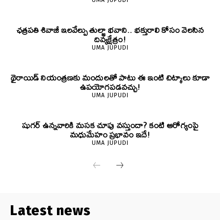
ఛత్రపతి శివాజీ ఇలవేల్పు తుల్జా భవాని.. భక్తురాలి కోసం వెలసిన
దివ్యక్షేత్రం!
UMA JUPUDI
థైరాయిడ్ నియంత్రణకు మందులతో పాటు ఈ ఇంటి చిట్కాలు కూడా
ఉపయోగపడవచ్చు!
UMA JUPUDI
షుగర్ ఉన్నవారికి మసక చూపు వస్తుందా? కంటి ఆరోగ్యంపై
మధుమేహం ప్రభావం ఇదే!
UMA JUPUDI
Latest news