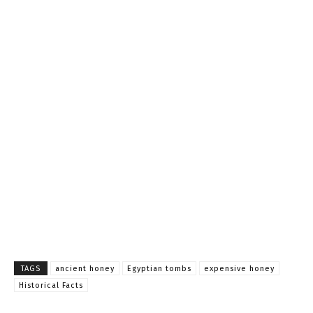
TAGS
ancient honey
Egyptian tombs
expensive honey
Historical Facts