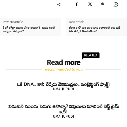
Previous article
Next article
కింగ్ కోబ్రా పరుగు వేగం తెలుసా? మనిషి కంటే
జీవితం లో విజయం సాధించాలంటే విదురుడి
ఎక్కువా తక్కువా?
నీతి తప్పక తెలుసుకోవాలి..
RELATED
Read more
Recommended to you
ఒకే DNA.. కానీ వేర్వేరు వేలిముద్రలు..ఇంట్రెస్టింగ్ ఫ్యాక్ట్!
UMA JUPUDI
పడుకునే ముందు పెరుగు తినొచ్చా? నిపుణులు సూచించే బెస్ట్ టైమ్
ఇదే!
UMA JUPUDI