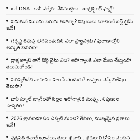
ఒకే DNA.. కానీ వేర్వేరు వేలిముద్రలు..ఇంట్రెస్టింగ్ ఫ్యాక్ట్!
పడుకునే ముందు పెరుగు తినొచ్చా? నిపుణులు సూచించే బెస్ట్ టైమ్
ఇదే!
గర్భస్థ శిశువు భగవంతుడిని ఎలా ప్రార్థిస్తాడు? పురాణాల్లోని
అద్భుత వివరణ!
ద్రాక్ష జ్యూస్ తాగే బెస్ట్ టైమ్ ఏది? ఆరోగ్యానికి ఎలా మేలు చేస్తుందో
తెలుసుకోండి!
సరస్వతీదేవి వాహనం హంసే ఎందుకు? శాస్త్రాలు చెప్పే విశేషం
తెలుసా?
భారీ స్కూల్ బ్యాగ్‌లతో పిల్లల ఆరోగ్యానికి ముప్పు.. నిపుణుల
హెచ్చరిక!
2026 శ్రావణమాసం ఎప్పటి నుంచి? తేదీలు, ముఖ్యమైన వ్రతాలు
ఇవే!
ఛత్రపతి శివాజీ ఇలవేల్పు తుల్జా భవాని.. భక్తురాలి కోసం వెలసిన