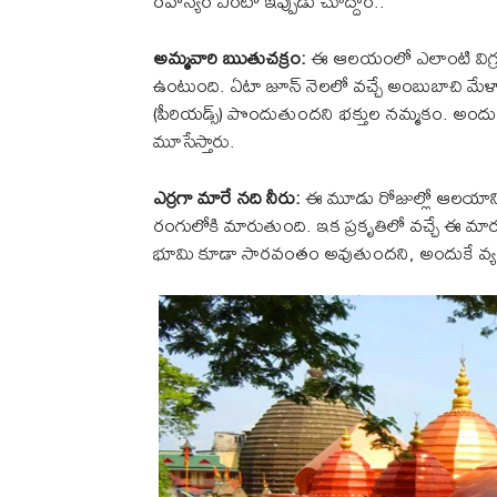
రహస్యం ఏంటో ఇప్పుడు చూద్దాం..
అమ్మవారి ఋతుచక్రం:
ఈ ఆలయంలో ఎలాంటి విగ్ర
ఉంటుంది. ఏటా జూన్ నెలలో వచ్చే అంబుబాచి మ
(పీరియడ్స్) పొందుతుందని భక్తుల నమ్మకం. అందుకే
మూసేస్తారు.
ఎర్రగా మారే నది నీరు:
ఈ మూడు రోజుల్లో ఆలయానికి 
రంగులోకి మారుతుంది. ఇక ప్రకృతిలో వచ్చే ఈ మార
భూమి కూడా సారవంతం అవుతుందని, అందుకే వ్యవ