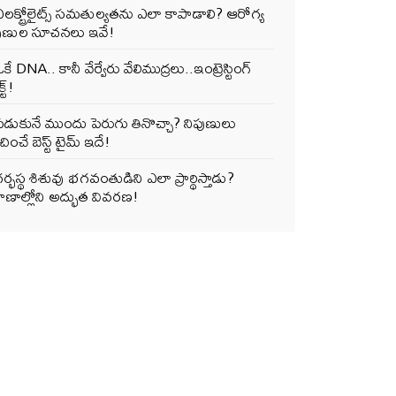
లక్ట్రోలైట్స్ సమతుల్యతను ఎలా కాపాడాలి? ఆరోగ్య
పుణుల సూచనలు ఇవే!
కే DNA.. కానీ వేర్వేరు వేలిముద్రలు..ఇంట్రెస్టింగ్
్ట్!
పడుకునే ముందు పెరుగు తినొచ్చా? నిపుణులు
ించే బెస్ట్ టైమ్ ఇదే!
ర్భస్థ శిశువు భగవంతుడిని ఎలా ప్రార్థిస్తాడు?
ాణాల్లోని అద్భుత వివరణ!