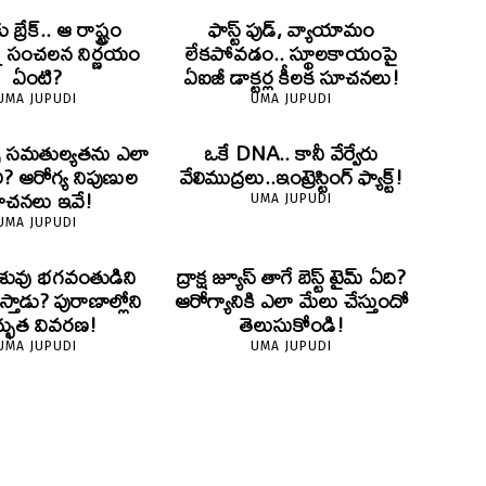
ు బ్రేక్.. ఆ రాష్ట్రం
ఫాస్ట్ ఫుడ్, వ్యాయామం
్న సంచలన నిర్ణయం
లేకపోవడం.. స్థూలకాయంపై
ఏంటి?
ఏఐజీ డాక్టర్ల కీలక సూచనలు!
UMA JUPUDI
UMA JUPUDI
ైట్స్ సమతుల్యతను ఎలా
ఒకే DNA.. కానీ వేర్వేరు
ి? ఆరోగ్య నిపుణుల
వేలిముద్రలు..ఇంట్రెస్టింగ్ ఫ్యాక్ట్!
ూచనలు ఇవే!
UMA JUPUDI
UMA JUPUDI
 శిశువు భగవంతుడిని
ద్రాక్ష జ్యూస్ తాగే బెస్ట్ టైమ్ ఏది?
థిస్తాడు? పురాణాల్లోని
ఆరోగ్యానికి ఎలా మేలు చేస్తుందో
్భుత వివరణ!
తెలుసుకోండి!
UMA JUPUDI
UMA JUPUDI