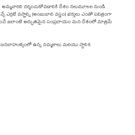
 అమ్మవారిని దర్శించుకోవడానికి దేశం నలుమూలల నుండి
్రటి వస్త్రాన్ని (అంబుబాచి వస్త్రం) భక్తులు ఎంతో పవిత్రంగా
ి గౌరవించే ఇలాంటి అద్భుతమైన సంప్రదాయం మన దేశంలో మాత్రమే
జనబాహుళ్యంలో ఉన్న నమ్మకాలు మరియు స్థానిక