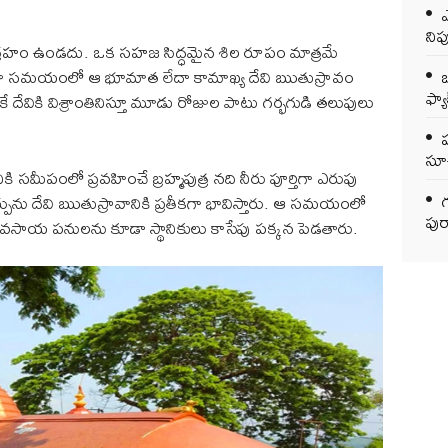
ఎ
ని
హం ఉండదు. ఒక సహజ సిద్ధమైన శిల రూపం మాత్రమే
ఒ
ేళా సమయంలో ఆ భూమాత లేదా కామాఖ్య దేవి ఋతుస్రావం
ఫ్యాక
 దేవికి విశ్రాంతినిస్తూ మూడు రోజుల పాటు గర్భగుడి తలుపులు
సూచ
సమీపంలో ప్రవహించే బ్రహ్మపుత్ర నది నీరు పూర్తిగా ఎరుపు
గ
్పును దేవి ఋతుస్రావానికి ప్రతీకగా భావిస్తారు. ఆ సమయంలో
పుర
సాయ పనులను కూడా స్థానికులు కాసేపు పక్కన పెడతారు.