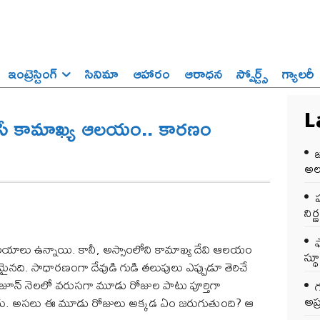
ఇంట్రెస్టింగ్‌
సినిమా
ఆహారం
ఆరాధన
స్పోర్ట్స్‌
గ్యాలరీ
సే కామాఖ్య ఆలయం.. కారణం
L
అలర
ప
ని
లయాలు ఉన్నాయి. కానీ, అస్సాంలోని కామాఖ్య దేవి ఆలయం
స్థ
మైనది. సాధారణంగా దేవుడి గుడి తలుపులు ఎప్పుడూ తెరిచే
జూన్ నెలలో వరుసగా మూడు రోజుల పాటు పూర్తిగా
అప్
ానివ్వరు. అసలు ఈ మూడు రోజులు అక్కడ ఏం జరుగుతుంది? ఆ