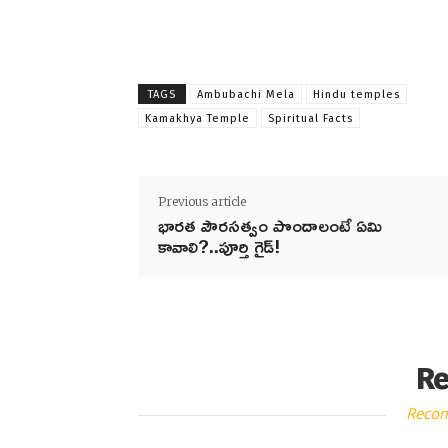
TAGS
Ambubachi Mela
Hindu temples
Kamakhya Temple
Spiritual Facts
Previous article
భారత పౌరసత్వం పొందాలంటే ఏమి
కావాలి?..పూర్తి గైడ్!
Re
Reco