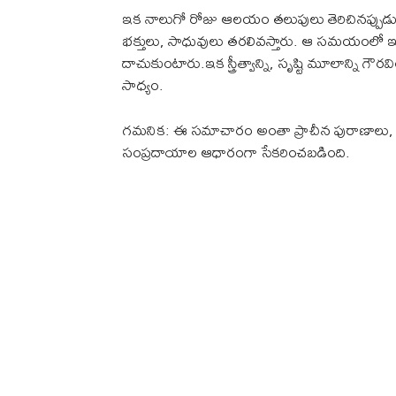
ఇక నాలుగో రోజు ఆలయం తలుపులు తెరిచినప్పుడు
భక్తులు, సాధువులు తరలివస్తారు. ఆ సమయంలో ఇచ్చే ఎర
దాచుకుంటారు.ఇక స్త్రీత్వాన్ని, సృష్టి మూలాన్న
సాధ్యం.
గమనిక: ఈ సమాచారం అంతా ప్రాచీన పురాణాలు, 
సంప్రదాయాల ఆధారంగా సేకరించబడింది.