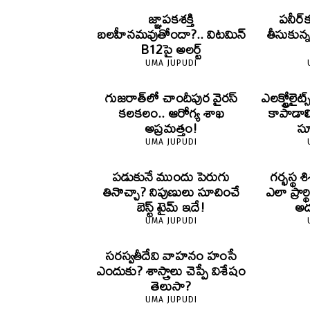
జ్ఞాపకశక్తి
పనీర్‌క
బలహీనమవుతోందా?.. విటమిన్
తీసుకున
B12పై అలర్ట్
UMA JUPUDI
గుజరాత్‌లో చాందీపుర వైరస్
ఎలక్ట్రోల
కలకలం.. ఆరోగ్య శాఖ
కాపాడాల
అప్రమత్తం!
స
UMA JUPUDI
పడుకునే ముందు పెరుగు
గర్భస్థ
తినొచ్చా? నిపుణులు సూచించే
ఎలా ప్రార్
బెస్ట్ టైమ్ ఇదే!
అద
UMA JUPUDI
సరస్వతీదేవి వాహనం హంసే
ఎందుకు? శాస్త్రాలు చెప్పే విశేషం
తెలుసా?
UMA JUPUDI