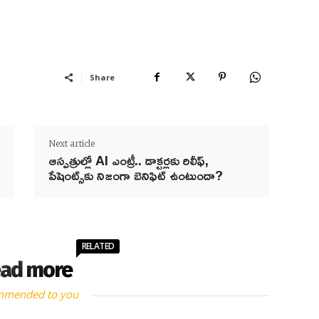
Share
Next article
ఆస్పత్రుల్లో AI ఎంట్రీ.. డాక్టర్లకు రిలీఫ్,
పేషెంట్స్‌కు నిజంగా బెనిఫిట్ ఉంటుందా?
RELATED
ad more
mmended to you