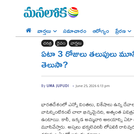
వార్తలు
సమాచారం
ఆరోగ్యం
ప్రేర‌ణ‌
చరిత్ర
దైవం
వార్తలు
ఏటా 3 రోజులు తలుపులు మూ
తెలుసా?
-
June 25, 2026 6:13 pm
By
UMA JUPUDI
భారతదేశంలో ఎన్నో వింతలు, విశేషాలు ఉన్న దేవా
వాటన్నింటికంటే చాలా భిన్నమైనది, అత్యంత పవిత్ర
ఉంటాయి. కానీ, ఇక్కడ అమ్మవారి ఆలయాన్ని ఏటా 
మూసివేస్తారు. అస్సలు భక్తులెవరినీ లోపలికి ర