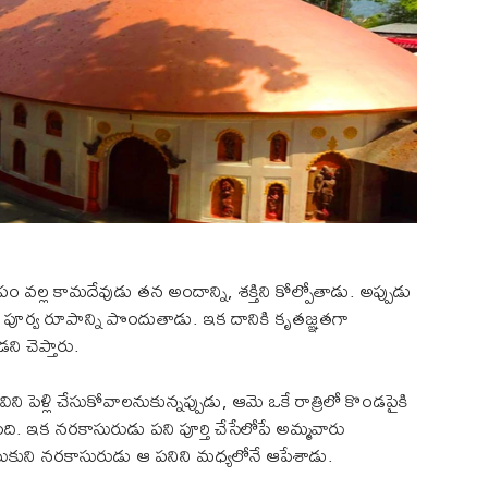
 వల్ల కామదేవుడు తన అందాన్ని, శక్తిని కోల్పోతాడు. అప్పుడు
ి తన పూర్వ రూపాన్ని పొందుతాడు. ఇక దానికి కృతజ్ఞతగా
ి చెప్తారు.
ి పెళ్లి చేసుకోవాలనుకున్నప్పుడు, ఆమె ఒకే రాత్రిలో కొండపైకి
ింది. ఇక నరకాసురుడు పని పూర్తి చేసేలోపే అమ్మవారు
ుకుని నరకాసురుడు ఆ పనిని మధ్యలోనే ఆపేశాడు.