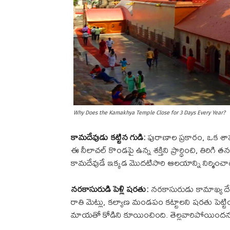
Why Does the Kamakhya Temple Close for 3 Days Every Year?
కామదేవుడు కట్టిన గుడి:
పురాణాల ప్రకారం, ఒక శాపం
ఈ నీలాచల్ కొండపై ఉన్న శక్తిని ప్రార్థించి, తిరిగ
కామదేవుడే ఇక్కడ మొదటిసారి ఆలయాన్ని నిర్మించాడన
నరకాసురుడి పెళ్లి షరతు:
నరకాసురుడు కామాఖ్య దేవిన
రాతి మెట్లు, కల్యాణ మండపం కట్టాలని షరతు పెట్ట
మాయతో కోడిని కూయించింది. తెల్లవారిపోయిందన