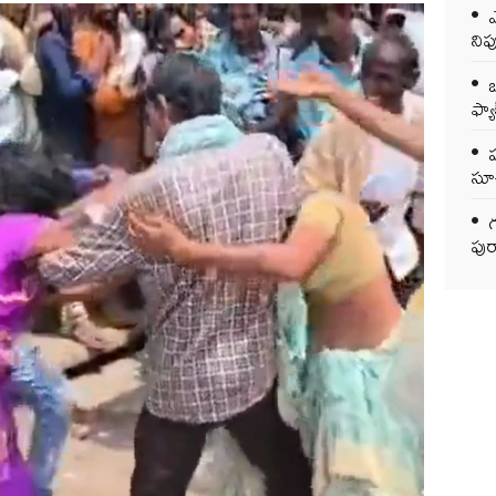
ఎ
ని
ఒ
ఫ్యాక
సూచ
గ
పుర