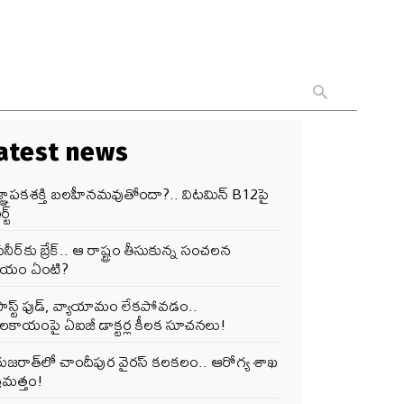
atest news
జ్ఞాపకశక్తి బలహీనమవుతోందా?.. విటమిన్ B12పై
్ట్
నీర్‌కు బ్రేక్.. ఆ రాష్ట్రం తీసుకున్న సంచలన
ర్ణయం ఏంటి?
ఫాస్ట్ ఫుడ్, వ్యాయామం లేకపోవడం..
ూలకాయంపై ఏఐజీ డాక్టర్ల కీలక సూచనలు!
గుజరాత్‌లో చాందీపుర వైరస్ కలకలం.. ఆరోగ్య శాఖ
రమత్తం!