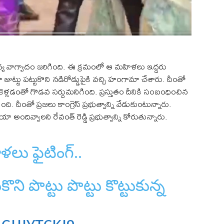
్య వాగ్వాదం జరిగింది. ఈ క్రమంలో ఆ మహిళలు ఇద్దరు
 జుట్టు పట్టుకొని నడిరోడ్డుపైకి వచ్చి హంగామా చేశారు. దీంతో
ుకెళ్లడంతో గొడవ సర్దుమనిగింది. ప్రస్తుతం దీనికి సంబంధించిన
 దీంతో ప్రజలు కాంగ్రెస్ ప్రభుత్వాన్ని వేడుకుంటున్నారు.
వ్వాలని రేవంత్ రెడ్డి ప్రభుత్వాన్ని కోరుతున్నారు.
ు ఫైటింగ్..
కొని పొట్టు పొట్టు కొట్టుకున్న