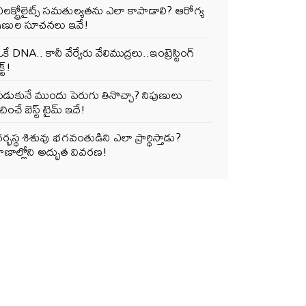
లక్ట్రోలైట్స్ సమతుల్యతను ఎలా కాపాడాలి? ఆరోగ్య
పుణుల సూచనలు ఇవే!
కే DNA.. కానీ వేర్వేరు వేలిముద్రలు..ఇంట్రెస్టింగ్
్ట్!
పడుకునే ముందు పెరుగు తినొచ్చా? నిపుణులు
ించే బెస్ట్ టైమ్ ఇదే!
ర్భస్థ శిశువు భగవంతుడిని ఎలా ప్రార్థిస్తాడు?
ాణాల్లోని అద్భుత వివరణ!