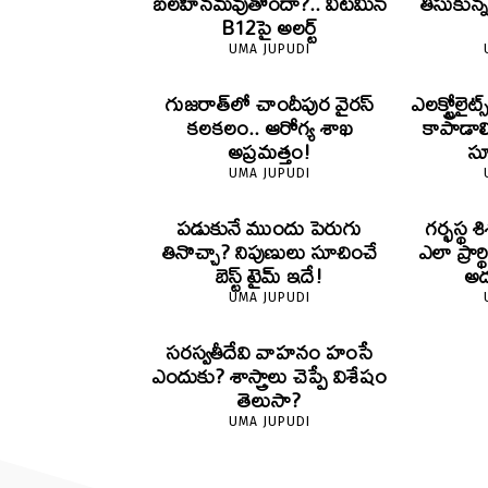
బలహీనమవుతోందా?.. విటమిన్
తీసుకున
B12పై అలర్ట్
UMA JUPUDI
గుజరాత్‌లో చాందీపుర వైరస్
ఎలక్ట్రోల
కలకలం.. ఆరోగ్య శాఖ
కాపాడాల
అప్రమత్తం!
స
UMA JUPUDI
పడుకునే ముందు పెరుగు
గర్భస్థ
తినొచ్చా? నిపుణులు సూచించే
ఎలా ప్రార్
బెస్ట్ టైమ్ ఇదే!
అద
UMA JUPUDI
సరస్వతీదేవి వాహనం హంసే
ఎందుకు? శాస్త్రాలు చెప్పే విశేషం
తెలుసా?
UMA JUPUDI