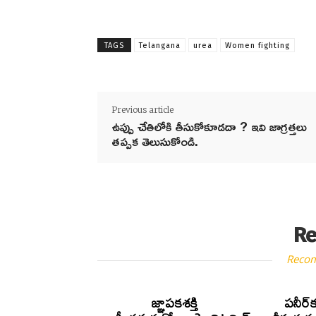
TAGS
Telangana
urea
Women fighting
Previous article
ఉప్పు చేతిలోకి తీసుకోకూడదా ? ఇవి జాగ్రత్తలు
తప్పక తెలుసుకోండి.
Re
Reco
జ్ఞాపకశక్తి
పనీర్‌క