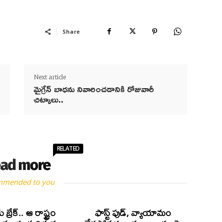
Share
Next article
మైగ్రేన్ బాధను నివారించడానికి రోజువారీ
చిట్కాలు..
RELATED
ad more
mmended to you
ు బ్రేక్.. ఆ రాష్ట్రం
ఫాస్ట్ ఫుడ్, వ్యాయామం