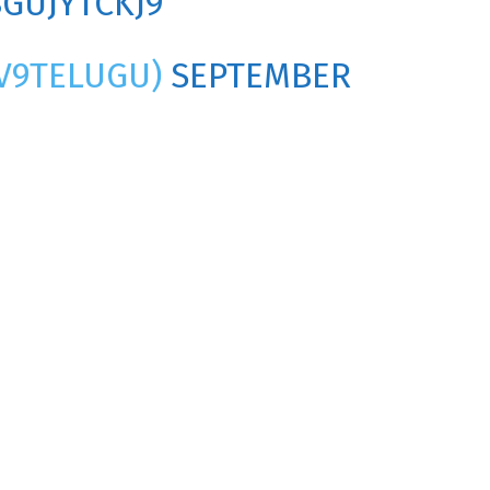
8GUJYTCKJ9
TV9TELUGU)
SEPTEMBER