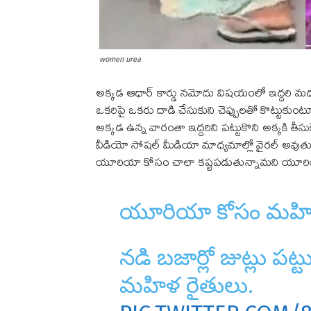
women urea
అక్కడ ఆధార్ కార్డు నమోదు విషయంలో ఇద్దరి మధ
ఒకరిపై ఒకరు దాడి చేసుకుని చెప్పులతో కొట్టుకుంటూ
అక్కడ ఉన్న వారంతా ఇద్దరిని పట్టుకొని అక్కకి తీస
వీడియో సోషల్ మీడియా మాధ్యమాల్లో వైరల్ అవుతుంది.
యూరియా కోసం చాలా కష్టపడుతున్నామని యూరియా అంది
యూరియా కోసం మహిళల
నడి బజార్లో జుట్లు పట్టు
మహిళ రైతులు.