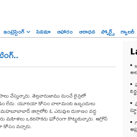
ఇంట్రెస్టింగ్‌
సినిమా
ఆహారం
ఆరాధన
స్పోర్ట్స్‌
గ్యాలరీ
ంగ్..
L
అలర
ప
ని
ేస్తున్నారు. తెల్లవారుజాము నుంచే లైన్లలో
కడం లేదు. యూరియా కోసం చాలామంది ఇబ్బందులు
స్థ
ా మహబూబాబాద్ జిల్లాలోని ఓ ఎరువుల దుకాణం వద్ద
రు మహిళలు ఒకరినొకరు ఘోరంగా కొట్టుకున్నారు. ఆగ్రోస్
ా కోసం వచ్చారు.
అప్