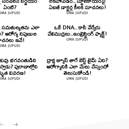
్న సంచలన నిర్ణయం
లేకపోవడం.. స్థూలకాయంపై
ఏంటి?
ఏఐజీ డాక్టర్ల కీలక సూచనలు!
UMA JUPUDI
UMA JUPUDI
ైట్స్ సమతుల్యతను ఎలా
ఒకే DNA.. కానీ వేర్వేరు
ి? ఆరోగ్య నిపుణుల
వేలిముద్రలు..ఇంట్రెస్టింగ్ ఫ్యాక్ట్!
ూచనలు ఇవే!
UMA JUPUDI
UMA JUPUDI
 శిశువు భగవంతుడిని
ద్రాక్ష జ్యూస్ తాగే బెస్ట్ టైమ్ ఏది?
థిస్తాడు? పురాణాల్లోని
ఆరోగ్యానికి ఎలా మేలు చేస్తుందో
్భుత వివరణ!
తెలుసుకోండి!
UMA JUPUDI
UMA JUPUDI