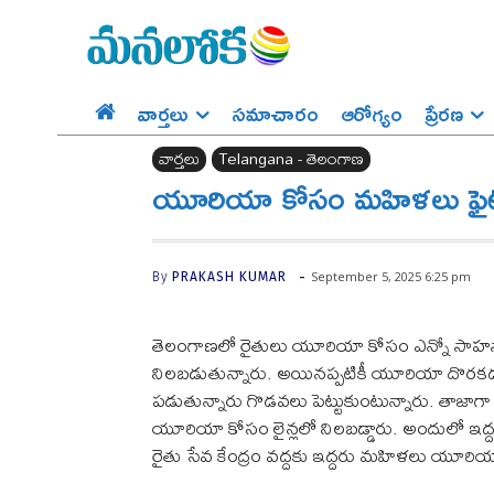
వార్తలు
సమాచారం
ఆరోగ్యం
ప్రేర‌ణ‌
వార్తలు
Telangana - తెలంగాణ
యూరియా కోసం మహిళలు ఫైటి
-
September 5, 2025 6:25 pm
By
PRAKASH KUMAR
తెలంగాణలో రైతులు యూరియా కోసం ఎన్నో సాహసాలు చ
నిలబడుతున్నారు. అయినప్పటికీ యూరియా దొర
పడుతున్నారు గొడవలు పెట్టుకుంటున్నారు. తాజాగ
యూరియా కోసం లైన్లలో నిలబడ్డారు. అందులో ఇద్ద
రైతు సేవ కేంద్రం వద్దకు ఇద్దరు మహిళలు యూరియ