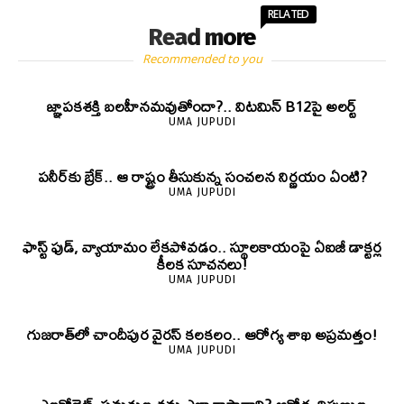
RELATED
Read more
Recommended to you
జ్ఞాపకశక్తి బలహీనమవుతోందా?.. విటమిన్ B12పై అలర్ట్
UMA JUPUDI
పనీర్‌కు బ్రేక్.. ఆ రాష్ట్రం తీసుకున్న సంచలన నిర్ణయం ఏంటి?
UMA JUPUDI
ఫాస్ట్ ఫుడ్, వ్యాయామం లేకపోవడం.. స్థూలకాయంపై ఏఐజీ డాక్టర్ల
కీలక సూచనలు!
UMA JUPUDI
గుజరాత్‌లో చాందీపుర వైరస్ కలకలం.. ఆరోగ్య శాఖ అప్రమత్తం!
UMA JUPUDI