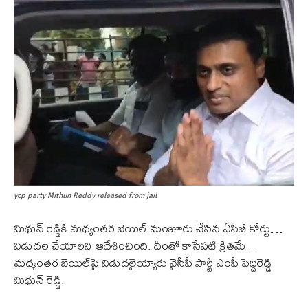
ycp party Mithun Reddy released from jail
మిథున్ రెడ్డికి మధ్యంతర బెయిల్ మంజూరు చేసిన ఏసీబీ కోర్టు…
విడుద‌ల చేయాల‌ని ఆదేశించింది. దీంతో కాసేప‌టి క్రిత‌మే…
మ‌ధ్యంత‌ర బెయిల్‌పై విడుద‌లైయ్యారు వైసీపీ పార్టీ ఎంపీ పెద్దిరెడ్డి
మిథున్ రెడ్డి.