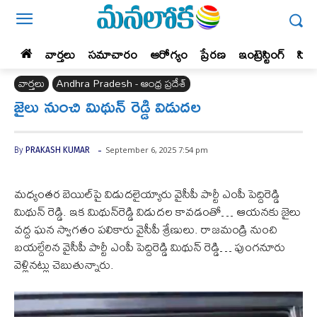
వార్తలు
సమాచారం
ఆరోగ్యం
ప్రేర‌ణ‌
ఇంట్రెస్టింగ్‌
సిన
వార్తలు
Andhra Pradesh - ఆంధ్ర ప్రదేశ్‌
జైలు నుంచి మిథున్ రెడ్డి విడుద‌ల‌
-
September 6, 2025 7:54 pm
By
PRAKASH KUMAR
మ‌ధ్యంత‌ర బెయిల్‌పై విడుద‌లైయ్యారు వైసీపీ పార్టీ ఎంపీ పెద్దిరెడ్డి
మిథున్ రెడ్డి. ఇక మిథున్‌రెడ్డి విడుద‌ల కావ‌డంతో… ఆయ‌న‌కు జైలు
వ‌ద్ద ఘ‌న స్వాగ‌తం ప‌లికారు వైసీపీ శ్రేణులు. రాజ‌మండ్రి నుంచి
బ‌య‌ల్దేరిన వైసీపీ పార్టీ ఎంపీ పెద్దిరెడ్డి మిథున్ రెడ్డి… పుంగనూరు
వెళ్లిన‌ట్లు చెబుతున్నారు.