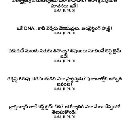
ఎలక్ట్రోలైట్స్ సమతుల్యతను ఎలా కాపాడాలి? ఆరోగ్య నిపుణుల
సూచనలు ఇవే!
UMA JUPUDI
ఒకే DNA.. కానీ వేర్వేరు వేలిముద్రలు..ఇంట్రెస్టింగ్ ఫ్యాక్ట్!
UMA JUPUDI
పడుకునే ముందు పెరుగు తినొచ్చా? నిపుణులు సూచించే బెస్ట్ టైమ్
ఇదే!
UMA JUPUDI
గర్భస్థ శిశువు భగవంతుడిని ఎలా ప్రార్థిస్తాడు? పురాణాల్లోని అద్భుత
వివరణ!
UMA JUPUDI
ద్రాక్ష జ్యూస్ తాగే బెస్ట్ టైమ్ ఏది? ఆరోగ్యానికి ఎలా మేలు చేస్తుందో
తెలుసుకోండి!
UMA JUPUDI