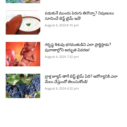
పడుకునే ముందు పెరుగు తినొచ్చా? నిపుణులు
సూచించే బెస్ట్ టైమ్ ఇదే!
August 6, 2026 8:10 pm
గర్భస్థ శిశువు భగవంతుడిని ఎలా ప్రార్థిస్తాడు?
పురాణాల్లోని అద్భుత వివరణ!
August 6, 2026 7:32 pm
ద్రాక్ష జ్యూస్ తాగే బెస్ట్ టైమ్ ఏది? ఆరోగ్యానికి ఎలా
మేలు చేస్తుందో తెలుసుకోండి!
August 6, 2026 6:32 pm