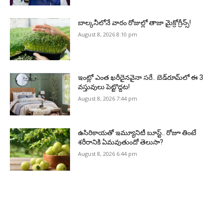
బాల్కనీలోనే వారం రోజుల్లో తాజా మైక్రోగ్రీన్స్‌!
August 8, 2026 8:10 pm
ఇంట్లో ఎంత ఖరీదైనవైనా సరే.. బెడ్‌రూమ్‌లో ఈ 3
వస్తువులు పెట్టొద్దట!
August 8, 2026 7:44 pm
ఉసిరికాయతో ఇమ్యూనిటీ బూస్ట్‌.. రోజూ తింటే
శరీరానికి ఏమవుతుందో తెలుసా?
August 8, 2026 6:44 pm