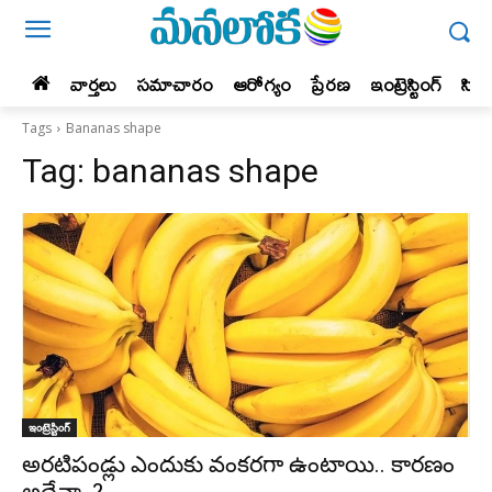
వార్తలు
సమాచారం
ఆరోగ్యం
ప్రేర‌ణ‌
ఇంట్రెస్టింగ్‌
సిన
Tags
Bananas shape
Tag:
bananas shape
ఇంట్రెస్టింగ్‌
అరటిపండ్లు ఎందుకు వంకరగా ఉంటాయి.. కారణం