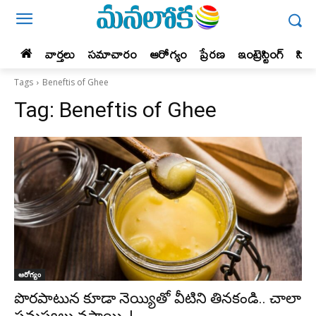
వార్తలు
సమాచారం
ఆరోగ్యం
ప్రేర‌ణ‌
ఇంట్రెస్టింగ్‌
సిన
Tags
Beneftis of Ghee
Tag:
Beneftis of Ghee
ఆరోగ్యం
పొరపాటున కూడా నెయ్యితో వీటిని తినకండి.. చాలా