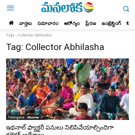
వార్తలు
సమాచారం
ఆరోగ్యం
ప్రేర‌ణ‌
ఇంట్రెస్టింగ్‌
సిన
Tags
Collector Abhilasha
Tag:
Collector Abhilasha
Telangana - తెలంగాణ
ఇథనాల్‌ ఫ్యాక్టరీ పనులు నిలిపివేయాల్సిందిగా