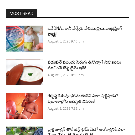
MOST READ
ఒకే DNA.. కానీ వేర్వేరు వేలిముద్రలు..ఇంట్రెస్టింగ్
ఫ్యాక్ట్!
August 6, 2026 9:10 pm
పడుకునే ముందు పెరుగు తినొచ్చా? నిపుణులు
సూచించే బెస్ట్ టైమ్ ఇదే!
August 6, 2026 8:10 pm
గర్భస్థ శిశువు భగవంతుడిని ఎలా ప్రార్థిస్తాడు?
పురాణాల్లోని అద్భుత వివరణ!
August 6, 2026 7:32 pm
ద్రాక్ష జ్యూస్ తాగే బెస్ట్ టైమ్ ఏది? ఆరోగ్యానికి ఎలా