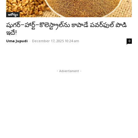
ఆరోగ్యం
షుగర్–హార్ట్–కొలెస్ట్రాల్‌ను కాపాడే పవర్‌ఫుల్ పొడి
ఇదే!
Uma Jupudi
-
December 17, 2025 10:24 am
0
- Advertisment -