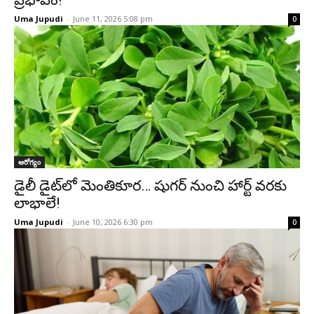
ప్రభావం!
Uma Jupudi
-
June 11, 2026 5:08 pm
0
ఆరోగ్యం
డైలీ డైట్‌లో మెంతికూర… షుగర్ నుంచి హార్ట్ వరకు
లాభాలే!
Uma Jupudi
-
June 10, 2026 6:30 pm
0