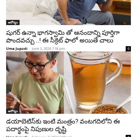
ఆరోగ్యం
షుగర్ ఉన్నా భాగస్వామి తో ఆనందాన్ని పూర్తిగా
పొందవచ్చు ..! ఈ సీక్రెట్ ఫాలో అయితే చాలు
Uma Jupudi
-
June 3, 2026 7:18 pm
0
ఆరోగ్యం
డయాబెటిస్‌కు ఇంటి మంత్రం? వంటగదిలోని ఈ
పదార్థంపై నిపుణుల దృష్టి