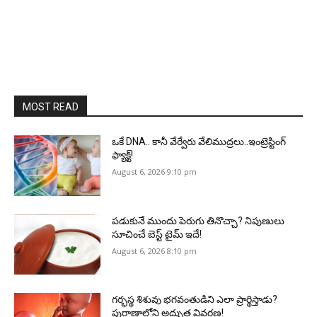
MOST READ
ఒకే DNA.. కానీ వేర్వేరు వేలిముద్రలు..ఇంట్రెస్టింగ్
ఫ్యాక్ట్!
August 6, 2026 9:10 pm
పడుకునే ముందు పెరుగు తినొచ్చా? నిపుణులు
సూచించే బెస్ట్ టైమ్ ఇదే!
August 6, 2026 8:10 pm
గర్భస్థ శిశువు భగవంతుడిని ఎలా ప్రార్థిస్తాడు?
పురాణాల్లోని అద్భుత వివరణ!