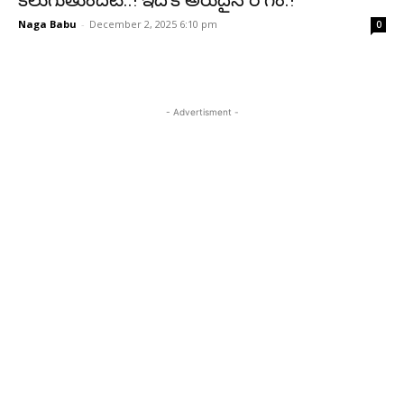
కలుగుతుందట..! ఇదొక అరుదైన రోగం.!
Naga Babu
-
December 2, 2025 6:10 pm
0
- Advertisment -