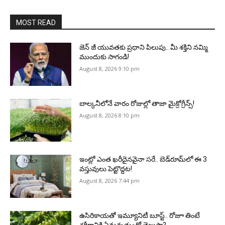
MOST READ
జెన్‌ జీ యువతకు ప్రధాని పిలుపు.. మీ శక్తిని నమ్మి
ముందుకు సాగండి!
August 8, 2026 9:10 pm
బాల్కనీలోనే వారం రోజుల్లో తాజా మైక్రోగ్రీన్స్‌!
August 8, 2026 8:10 pm
ఇంట్లో ఎంత ఖరీదైనవైనా సరే.. బెడ్‌రూమ్‌లో ఈ 3
వస్తువులు పెట్టొద్దట!
August 8, 2026 7:44 pm
ఉసిరికాయతో ఇమ్యూనిటీ బూస్ట్‌.. రోజూ తింటే