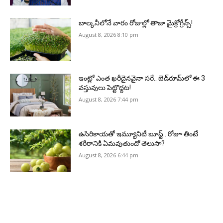
బాల్కనీలోనే వారం రోజుల్లో తాజా మైక్రోగ్రీన్స్‌!
August 8, 2026 8:10 pm
ఇంట్లో ఎంత ఖరీదైనవైనా సరే.. బెడ్‌రూమ్‌లో ఈ 3
వస్తువులు పెట్టొద్దట!
August 8, 2026 7:44 pm
ఉసిరికాయతో ఇమ్యూనిటీ బూస్ట్‌.. రోజూ తింటే
శరీరానికి ఏమవుతుందో తెలుసా?
August 8, 2026 6:44 pm